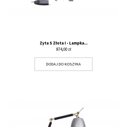
Zyta S Złota I - Lampka...
Cena
874,00 zł
DODAJ DO KOSZYKA