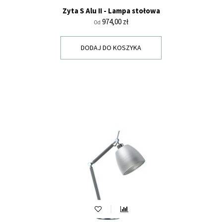
Zyta S Alu II - Lampa stołowa
Cena
974,00 zł
Od
DODAJ DO KOSZYKA