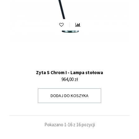
Zyta S Chrom I - Lampa stołowa
Cena
964,00 zł
DODAJ DO KOSZYKA
Pokazano 1-16 z 16 pozycji