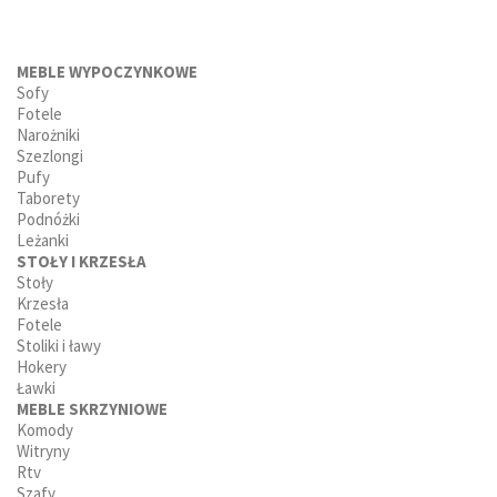
MEBLE WYPOCZYNKOWE
Sofy
Fotele
Narożniki
Szezlongi
Pufy
Taborety
Podnóżki
Leżanki
STOŁY I KRZESŁA
Stoły
Krzesła
Fotele
Stoliki i ławy
Hokery
Ławki
MEBLE SKRZYNIOWE
Komody
Witryny
Rtv
Szafy