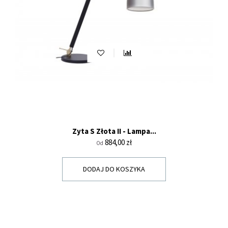
Zyta S Złota II - Lampa...
Cena
884,00 zł
Od
DODAJ DO KOSZYKA