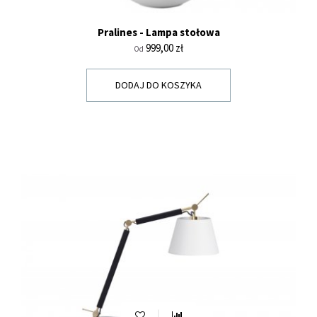
Pralines - Lampa stołowa
Cena
999,00 zł
Od
DODAJ DO KOSZYKA