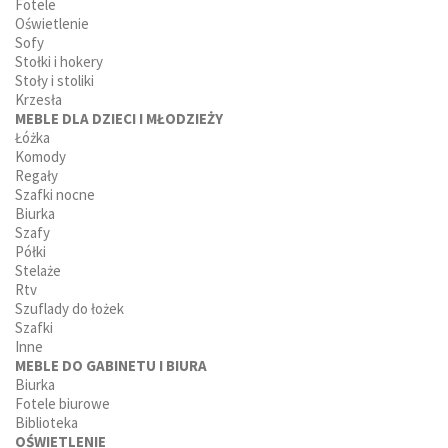
Fotele
Oświetlenie
Sofy
Stołki i hokery
Stoły i stoliki
Krzesła
MEBLE DLA DZIECI I MŁODZIEŻY
Łóżka
Komody
Regały
Szafki nocne
Biurka
Szafy
Półki
Stelaże
Rtv
Szuflady do łożek
Szafki
Inne
MEBLE DO GABINETU I BIURA
Biurka
Fotele biurowe
Biblioteka
OŚWIETLENIE