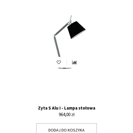
Zyta S Alu I - Lampa stołowa
Cena
964,00 zł
DODAJ DO KOSZYKA