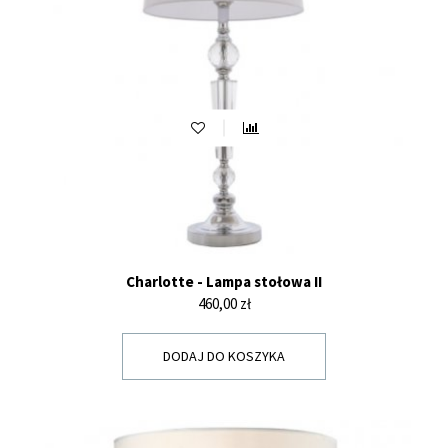
Charlotte - Lampa stołowa II
Cena
460,00 zł
DODAJ DO KOSZYKA