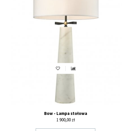
Bow - Lampa stołowa
Cena
1 900,00 zł