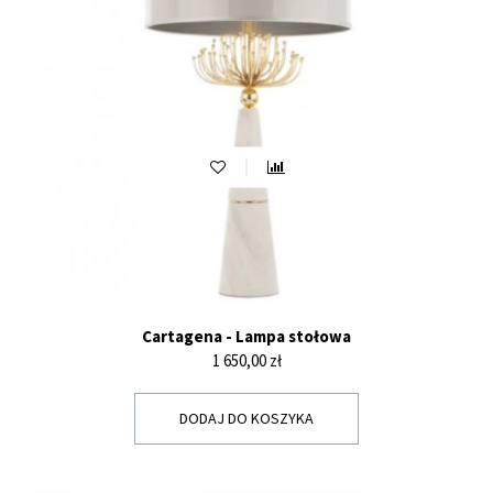
Cartagena - Lampa stołowa
Cena
1 650,00 zł
DODAJ DO KOSZYKA