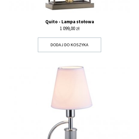
Quito - Lampa stołowa
Cena
1 099,00 zł
DODAJ DO KOSZYKA