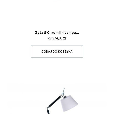
Zyta S Chrom II - Lampa...
Cena
974,00 zł
Od
DODAJ DO KOSZYKA