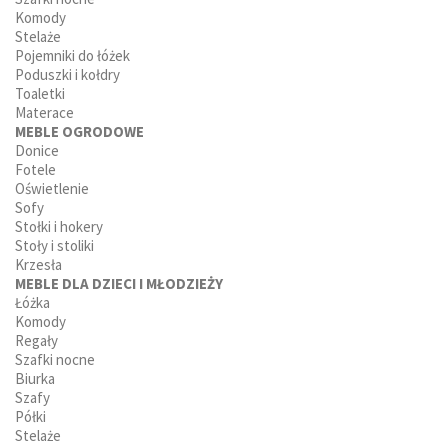
Komody
Stelaże
Pojemniki do łóżek
Poduszki i kołdry
Toaletki
Materace
MEBLE OGRODOWE
Donice
Fotele
Oświetlenie
Sofy
Stołki i hokery
Stoły i stoliki
Krzesła
MEBLE DLA DZIECI I MŁODZIEŻY
Łóżka
Komody
Regały
Szafki nocne
Biurka
Szafy
Półki
Stelaże