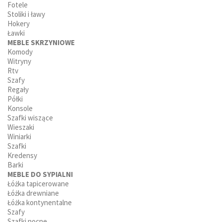
Fotele
Stoliki i ławy
Hokery
Ławki
MEBLE SKRZYNIOWE
Komody
Witryny
Rtv
Szafy
Regały
Półki
Konsole
Szafki wiszące
Wieszaki
Winiarki
Szafki
Kredensy
Barki
MEBLE DO SYPIALNI
Łóżka tapicerowane
Łóżka drewniane
Łóżka kontynentalne
Szafy
Szafki nocne