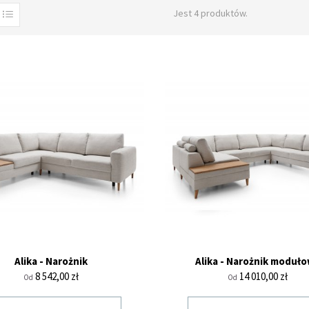
Jest 4 produktów.
Alika - Narożnik
Alika - Narożnik moduł
Cena
Cena
8 542,00 zł
14 010,00 zł
Od
Od