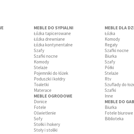
WE
MEBLE DO SYPIALNI
MEBLE DLA DZI
Łóżka tapicerowane
Łóżka
Łóżka drewniane
Komody
Łóżka kontynentalne
Regały
Szafy
Szafki nocne
Szafki nocne
Biurka
Komody
Szafy
Stelaże
Półki
Pojemniki do łóżek
Stelaże
Poduszki i kołdry
Rtv
Toaletki
Szuflady do łoż
Materace
Szafki
MEBLE OGRODOWE
Inne
Donice
MEBLE DO GAB
Fotele
Biurka
Oświetlenie
Fotele biurowe
Sofy
Biblioteka
Stołki i hokery
Stoły i stoliki