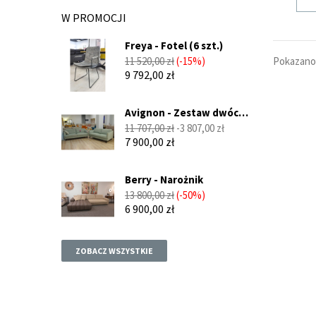
W PROMOCJI
Freya - Fotel (6 szt.)
Cena
Cena
Pokazano 
11 520,00 zł
-15%
podstawowa
9 792,00 zł
Avignon - Zestaw dwóch
sof...
Cena
Cena
11 707,00 zł
-3 807,00 zł
podstawowa
7 900,00 zł
Berry - Narożnik
Cena
Cena
13 800,00 zł
-50%
podstawowa
6 900,00 zł
ZOBACZ WSZYSTKIE