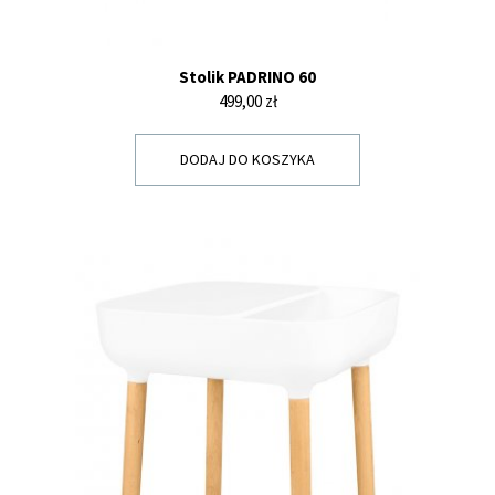
Stolik PADRINO 60
Cena
499,00 zł
DODAJ DO KOSZYKA