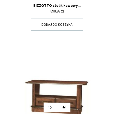
BIZZOTTO stolik kawowy...
Cena
898,99 zł
DODAJ DO KOSZYKA