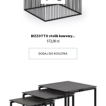
BIZZOTTO stolik kawowy...
Cena
572,00 zł
DODAJ DO KOSZYKA