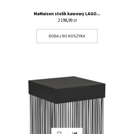
MaMaison stolik kawowy LAGO...
Cena
2 198,99 zł
DODAJ DO KOSZYKA