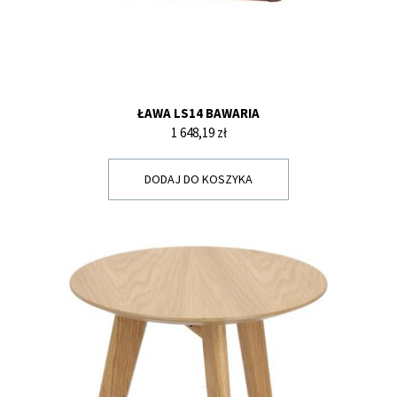
ŁAWA LS14 BAWARIA
Cena
1 648,19 zł
DODAJ DO KOSZYKA