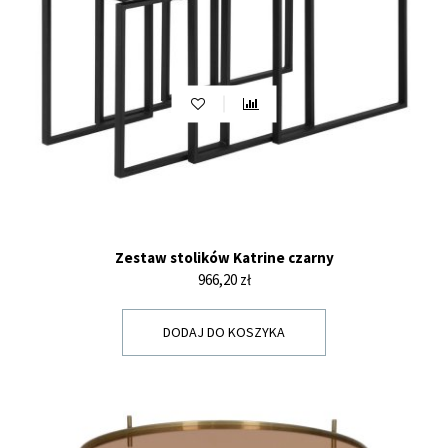
Zestaw stolików Katrine czarny
Cena
966,20 zł
DODAJ DO KOSZYKA