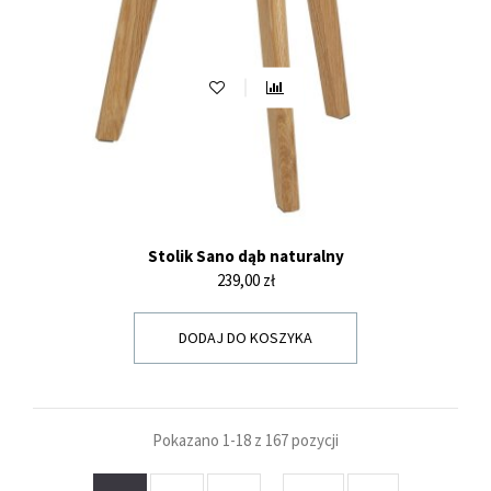
Stolik Sano dąb naturalny
Cena
239,00 zł
DODAJ DO KOSZYKA
Pokazano 1-18 z 167 pozycji