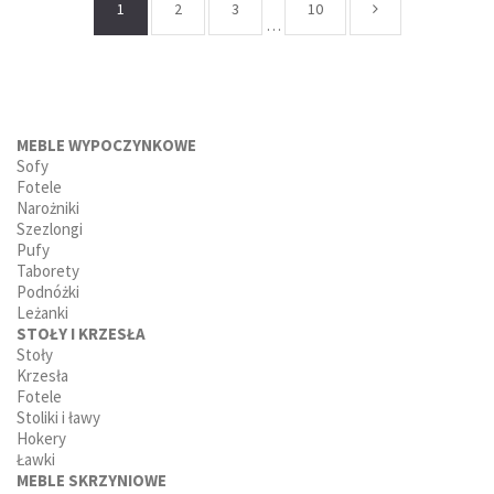
1
2
3
10
…
MEBLE WYPOCZYNKOWE
Sofy
Fotele
Narożniki
Szezlongi
Pufy
Taborety
Podnóżki
Leżanki
STOŁY I KRZESŁA
Stoły
Krzesła
Fotele
Stoliki i ławy
Hokery
Ławki
MEBLE SKRZYNIOWE