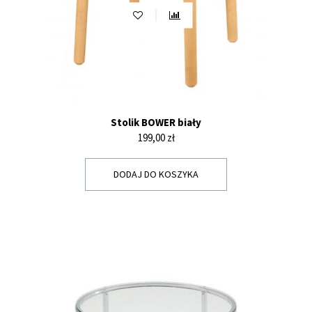
Stolik BOWER biały
Cena
199,00 zł
DODAJ DO KOSZYKA