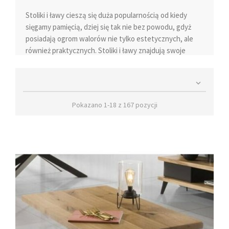
Stoliki i ławy
cieszą się duża popularnością od kiedy
sięgamy pamięcią, dziej się tak nie bez powodu, gdyż
posiadają ogrom walorów nie tylko estetycznych, ale
również praktycznych. Stoliki i ławy znajdują swoje
zastosowanie nie tylko na salonach, ale również w
innych pomieszczeniach w domu jak i lokalach

użytkowych.
Kącik wypoczynkowy
kojarzy nam się z
wygodną sofą czy fotelem
, ale żeby był kompletny nie
Pokazano 1-18 z 167 pozycji
może zabraknąć blatu, na który odstawimy filiżankę
kawy czy talerzyk z ciastem. To od wielkości naszej sofy
będzie zależało czy postawimy ławę czy wystarczający
będzie stolik kawowy.
Stoliki kawowe nowoczesne
Stoliki kawowe nowoczesne
są niezwykle funkcjonalne
i stanowią doskonałą ozdobę pokoju dziennego.
Wykonane z szkła oraz solidnych materiałów, nadają
industrialny i dekoracyjny charakter pomieszczeniu.
Owalne, stylowe i szczelne szuflady pozwalają na