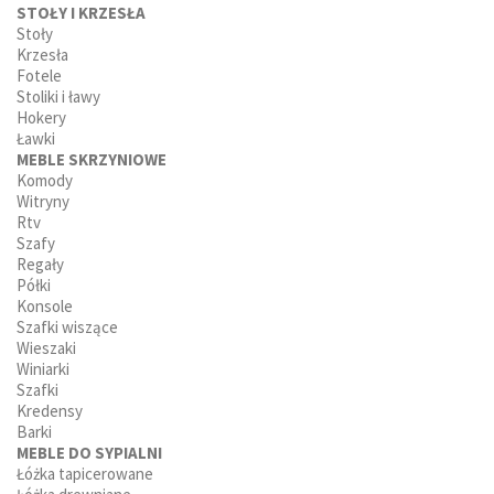
STOŁY I KRZESŁA
Stoły
Krzesła
Fotele
Stoliki i ławy
Hokery
Ławki
MEBLE SKRZYNIOWE
Komody
Witryny
Rtv
Szafy
Regały
Półki
Konsole
Szafki wiszące
Wieszaki
Winiarki
Szafki
Kredensy
Barki
MEBLE DO SYPIALNI
Łóżka tapicerowane