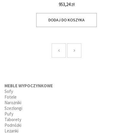
Cena
953,24 zł
DODAJ DO KOSZYKA
MEBLE WYPOCZYNKOWE
Sofy
Fotele
Narożniki
Szezlongi
Pufy
Taborety
Podnóżki
Leżanki