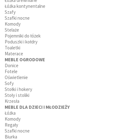
Łóżka drewniane
Łóżka kontynentalne
Szafy
Szafki nocne
Komody
Stelaże
Pojemniki do łóżek
Poduszki i kołdry
Toaletki
Materace
MEBLE OGRODOWE
Donice
Fotele
Oświetlenie
Sofy
Stołki i hokery
Stoły i stoliki
Krzesła
MEBLE DLA DZIECI I MŁODZIEŻY
Łóżka
Komody
Regały
Szafki nocne
Biurka