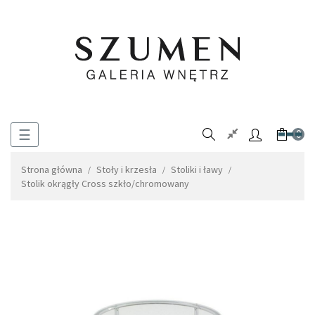
Toggle
☰
0
navigation
Strona główna
Stoły i krzesła
Stoliki i ławy
Stolik okrągły Cross szkło/chromowany