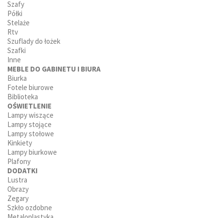
Szafy
Półki
Stelaże
Rtv
Szuflady do łożek
Szafki
Inne
MEBLE DO GABINETU I BIURA
Biurka
Fotele biurowe
Biblioteka
OŚWIETLENIE
Lampy wiszące
Lampy stojące
Lampy stołowe
Kinkiety
Lampy biurkowe
Plafony
DODATKI
Lustra
Obrazy
Zegary
Szkło ozdobne
Metaloplastyka