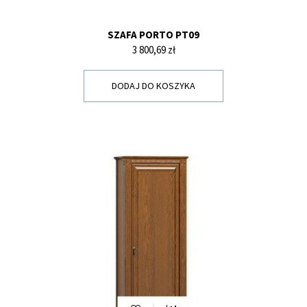
SZAFA PORTO PT09
Cena
3 800,69 zł
DODAJ DO KOSZYKA