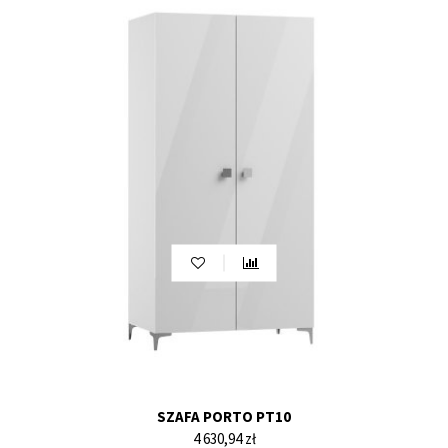
SZAFA PORTO PT10
Cena
4 630,94 zł