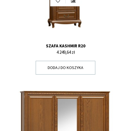
SZAFA KASHMIR R20
Cena
4 249,64 zł
DODAJ DO KOSZYKA