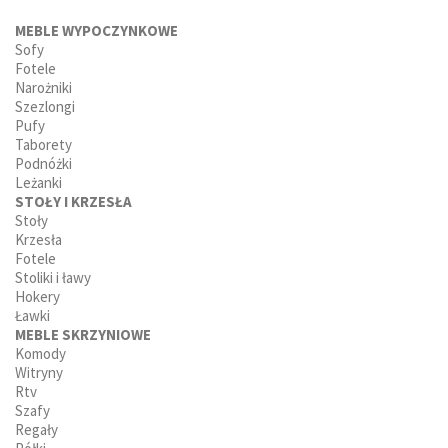
MEBLE WYPOCZYNKOWE
Sofy
Fotele
Narożniki
Szezlongi
Pufy
Taborety
Podnóżki
Leżanki
STOŁY I KRZESŁA
Stoły
Krzesła
Fotele
Stoliki i ławy
Hokery
Ławki
MEBLE SKRZYNIOWE
Komody
Witryny
Rtv
Szafy
Regały