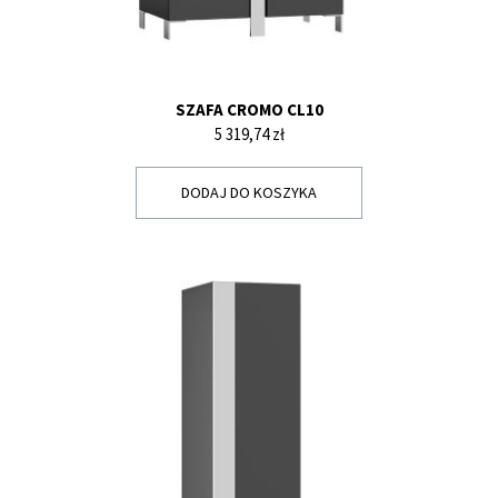
SZAFA CROMO CL10
Cena
5 319,74 zł
DODAJ DO KOSZYKA