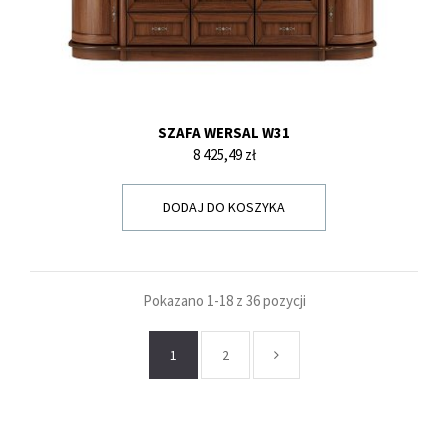
SZAFA WERSAL W31
Cena
8 425,49 zł
DODAJ DO KOSZYKA
Pokazano 1-18 z 36 pozycji
1
2