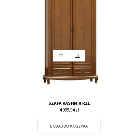
SZAFA KASHMIR R21
Cena
4 999,94 zł
DODAJ DO KOSZYKA