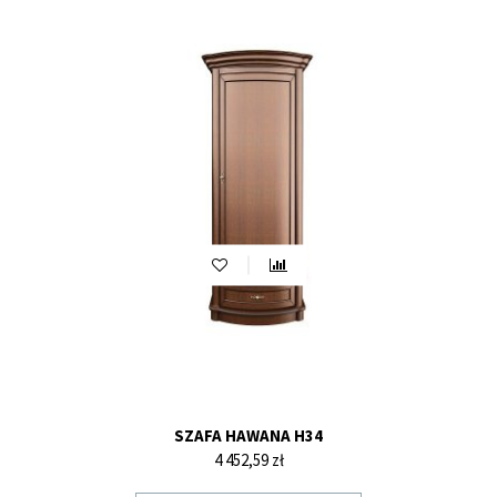
SZAFA HAWANA H34
Cena
4 452,59 zł