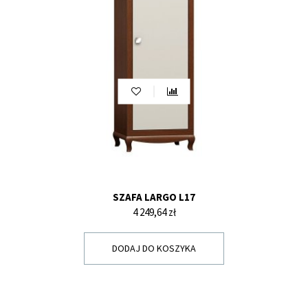
SZAFA LARGO L17
Cena
4 249,64 zł
DODAJ DO KOSZYKA