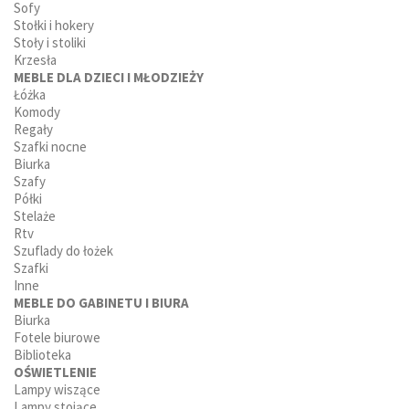
Sofy
Stołki i hokery
Stoły i stoliki
Krzesła
MEBLE DLA DZIECI I MŁODZIEŻY
Łóżka
Komody
Regały
Szafki nocne
Biurka
Szafy
Półki
Stelaże
Rtv
Szuflady do łożek
Szafki
Inne
MEBLE DO GABINETU I BIURA
Biurka
Fotele biurowe
Biblioteka
OŚWIETLENIE
Lampy wiszące
Lampy stojące