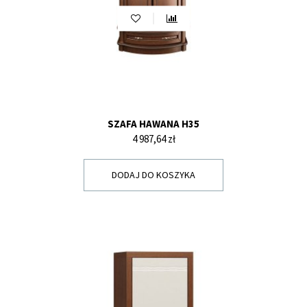
SZAFA HAWANA H35
Cena
4 987,64 zł
DODAJ DO KOSZYKA