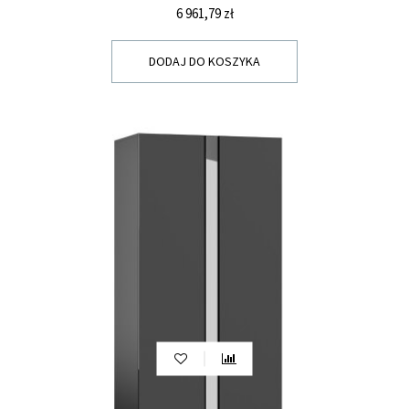
Cena
6 961,79 zł
DODAJ DO KOSZYKA