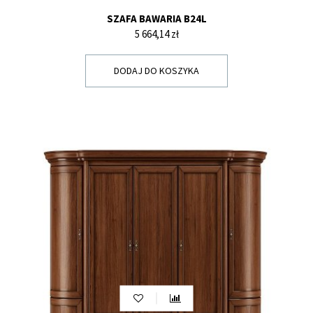
SZAFA BAWARIA B24L
Cena
5 664,14 zł
DODAJ DO KOSZYKA