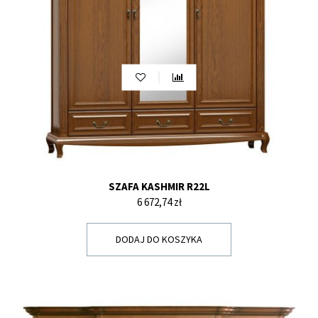
SZAFA KASHMIR R22L
Cena
6 672,74 zł
DODAJ DO KOSZYKA