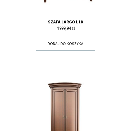
SZAFA LARGO L18
Cena
4 999,94 zł
DODAJ DO KOSZYKA