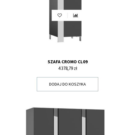
SZAFA CROMO CL09
Cena
4 378,79 zł
DODAJ DO KOSZYKA