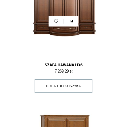
SZAFA HAWANA H36
Cena
7 269,29 zł
DODAJ DO KOSZYKA