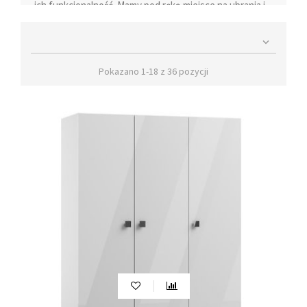
ich funkcjonalność. Mamy pod ręką miejsce na ubrania i
bieliznę. Często trzyma się w nich także inne szpargały.
Najczęściej szafa sypialniana jest jedyną z tak dużym

lustrem. Spełnia także funkcje wizerunkowe, nadając
często ton wystroju wnętrza sypialni. Szafa w sypialni
Pokazano 1-18 z 36 pozycji
może być z dużym lub małym lustrem, ze skosem lub
bez. Możliwości wykańczania wnętrz w tym zakresie są
nieograniczone.
Narożna, biała, czarna, z lustrem lub
bez — jaka szafa do sypialni?
Najważniejsze są z pewnością wymiary szafy do sypialni.
Jest to najważniejszy czynnik, jaki należy brać pod
uwagę przy jej wyborze. Istotne jest także czy w
sypialni będzie nowoczesna szafa ze skosem i z lustrem.
Nie każdy bowiem dobrze czuje się w takich
przestrzeniach. Do wyboru pozostają meble tradycyjne.
Nowoczesne i duże szafy sypialniane dostępne są w
tradycyjnych, wzorowanych na klasycznych modelach.
Szeroka gama kolorystyczna oraz sposób i jakość