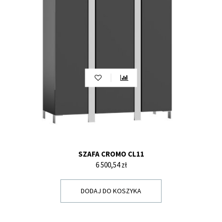
SZAFA CROMO CL11
Cena
6 500,54 zł
DODAJ DO KOSZYKA