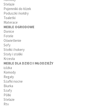
Stelaże
Pojemniki do łóżek
Poduszki i kołdry
Toaletki
Materace
MEBLE OGRODOWE
Donice
Fotele
Oświetlenie
Sofy
Stołki i hokery
Stoły i stoliki
Krzesła
MEBLE DLA DZIECI I MŁODZIEŻY
Łóżka
Komody
Regały
Szafki nocne
Biurka
Szafy
Półki
Stelaże
Rtv