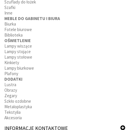
Szuflady do łożek
Szafki
Inne
MEBLE DO GABINETU I BIURA
Biurka
Fotele biurowe
Biblioteka
OŚWIETLENIE
Lampy wiszące
Lampy stojące
Lampy stołowe
Kinkiety
Lampy biurkowe
Plafony
DODATKI
Lustra
Obrazy
Zegary
Szkło ozdobne
Metaloplastyka
Tekstylia
Akcesoria
INFORMACJE KONTAKTOWE