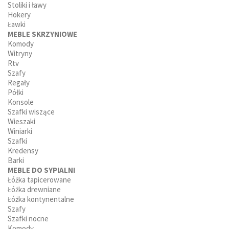
Stoliki i ławy
Hokery
Ławki
MEBLE SKRZYNIOWE
Komody
Witryny
Rtv
Szafy
Regały
Półki
Konsole
Szafki wiszące
Wieszaki
Winiarki
Szafki
Kredensy
Barki
MEBLE DO SYPIALNI
Łóżka tapicerowane
Łóżka drewniane
Łóżka kontynentalne
Szafy
Szafki nocne
Komody