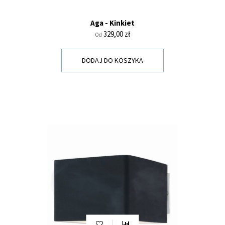
Aga - Kinkiet
Cena
329,00 zł
Od
DODAJ DO KOSZYKA