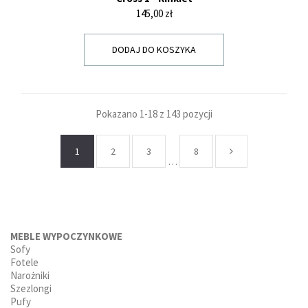
Cena
145,00 zł
DODAJ DO KOSZYKA
Pokazano 1-18 z 143 pozycji
1
2
3
8
…
MEBLE WYPOCZYNKOWE
Sofy
Fotele
Narożniki
Szezlongi
Pufy