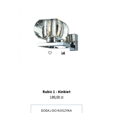
Rubic 1 - Kinkiet
Cena
189,00 zł
DODAJ DO KOSZYKA