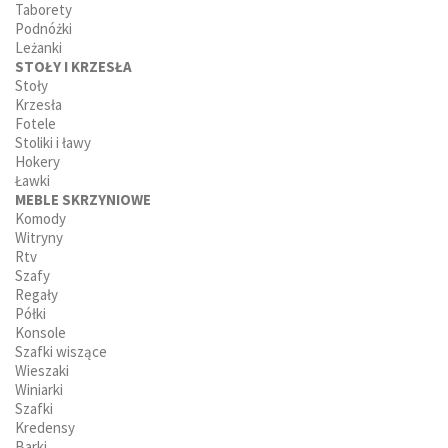
Taborety
Podnóżki
Leżanki
STOŁY I KRZESŁA
Stoły
Krzesła
Fotele
Stoliki i ławy
Hokery
Ławki
MEBLE SKRZYNIOWE
Komody
Witryny
Rtv
Szafy
Regały
Półki
Konsole
Szafki wiszące
Wieszaki
Winiarki
Szafki
Kredensy
Barki