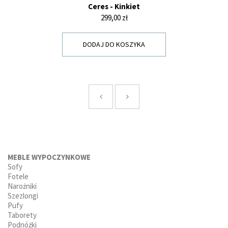
Ceres - Kinkiet
Cena
299,00 zł
DODAJ DO KOSZYKA
MEBLE WYPOCZYNKOWE
Sofy
Fotele
Narożniki
Szezlongi
Pufy
Taborety
Podnóżki