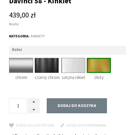
Davinci 58 - Kinkiet
439,00 zł
Brutto
KATEGORIA:
KINKIETY
Kolor
chrom
czarny chrom
satyna nikiel
złoty
DODAJ DO KOSZYKA
DODAJ DO LISTY ŻYCZEŃ
DODAJ DO PORÓWNANIA