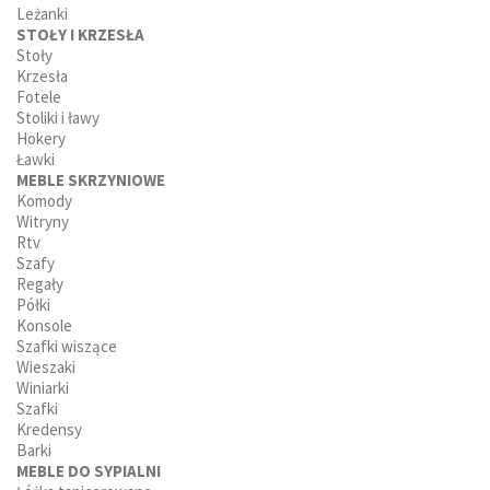
Leżanki
STOŁY I KRZESŁA
Stoły
Krzesła
Fotele
Stoliki i ławy
Hokery
Ławki
MEBLE SKRZYNIOWE
Komody
Witryny
Rtv
Szafy
Regały
Półki
Konsole
Szafki wiszące
Wieszaki
Winiarki
Szafki
Kredensy
Barki
MEBLE DO SYPIALNI