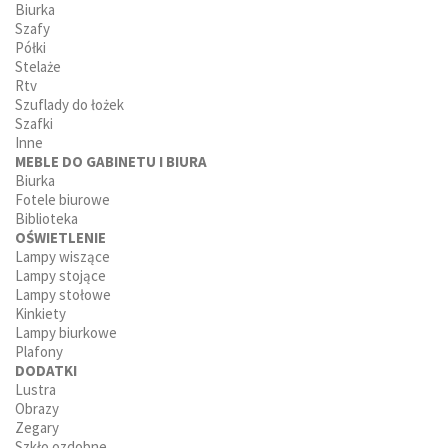
Biurka
Szafy
Półki
Stelaże
Rtv
Szuflady do łożek
Szafki
Inne
MEBLE DO GABINETU I BIURA
Biurka
Fotele biurowe
Biblioteka
OŚWIETLENIE
Lampy wiszące
Lampy stojące
Lampy stołowe
Kinkiety
Lampy biurkowe
Plafony
DODATKI
Lustra
Obrazy
Zegary
Szkło ozdobne