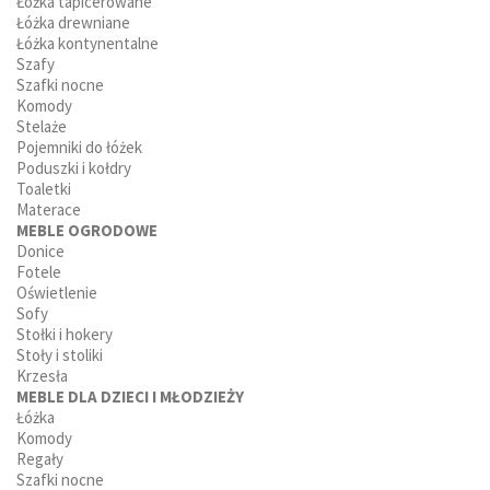
Łóżka tapicerowane
Łóżka drewniane
Łóżka kontynentalne
Szafy
Szafki nocne
Komody
Stelaże
Pojemniki do łóżek
Poduszki i kołdry
Toaletki
Materace
MEBLE OGRODOWE
Donice
Fotele
Oświetlenie
Sofy
Stołki i hokery
Stoły i stoliki
Krzesła
MEBLE DLA DZIECI I MŁODZIEŻY
Łóżka
Komody
Regały
Szafki nocne