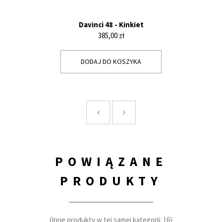
Davinci 48 - Kinkiet
Cena
385,00 zł
DODAJ DO KOSZYKA
POWIĄZANE
PRODUKTY
(Inne produkty w tej samej kategorii: 16)