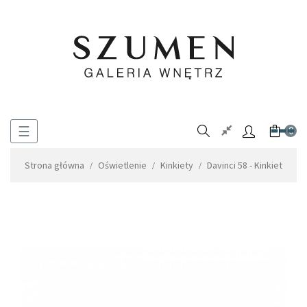
Toggle
☰
0
navigation
Strona główna
Oświetlenie
Kinkiety
Davinci 58 - Kinkiet