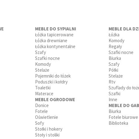
WE
MEBLE DO SYPIALNI
MEBLE DLA DZI
Łóżka tapicerowane
Łóżka
Łóżka drewniane
Komody
Łóżka kontynentalne
Regały
Szafy
Szafki nocne
Szafki nocne
Biurka
Komody
Szafy
Stelaże
Półki
Pojemniki do łóżek
Stelaże
Poduszki i kołdry
Rtv
Toaletki
Szuflady do łoż
Materace
Szafki
MEBLE OGRODOWE
Inne
Donice
MEBLE DO GAB
Fotele
Biurka
Oświetlenie
Fotele biurowe
Sofy
Biblioteka
Stołki i hokery
Stoły i stoliki