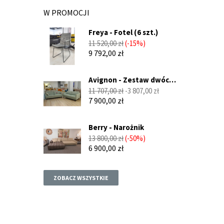
W PROMOCJI
Freya - Fotel (6 szt.)
Cena
Cena
11 520,00 zł
-15%
podstawowa
9 792,00 zł
Avignon - Zestaw dwóch
sof...
Cena
Cena
11 707,00 zł
-3 807,00 zł
podstawowa
7 900,00 zł
Berry - Narożnik
Cena
Cena
13 800,00 zł
-50%
podstawowa
6 900,00 zł
ZOBACZ WSZYSTKIE