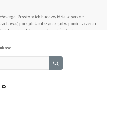
eżowego. Prostota ich budowy idzie w parze z
m zachować porządek i utrzymać ład w pomieszczeniu.
kolekcji oraz ulubionych pluszaków. Ciekawe
chom, które będą je użytkowały.
zukasz
zi ich uniwersalność. To popularne meble do małych i
ch pomieszczeniach. Tam bowiem oszczędność miejsca
ieżowych są proste w montażu. Szeroki wybór wzorów i
ncko. Ich kolorystyka dopasowana jest stylem do
 słojów, oferta pólek wiszących do pokoju
o wyboru. Niewielkie zużycie materiałowe przekłada
wielki koszt to ogromna zaleta dla użytkowników
ób wyeksponować bez obawy przed uszkodzeniem lub