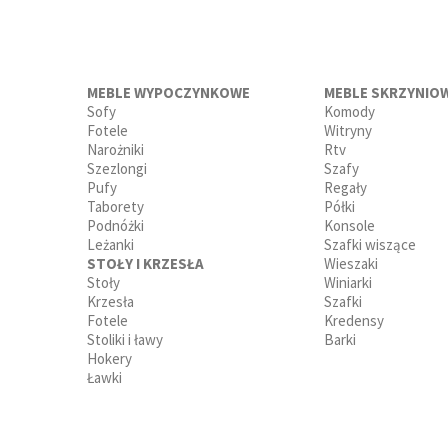
MEBLE WYPOCZYNKOWE
MEBLE SKRZYNIO
Sofy
Komody
Fotele
Witryny
Narożniki
Rtv
Szezlongi
Szafy
Pufy
Regały
Taborety
Półki
Podnóżki
Konsole
Leżanki
Szafki wiszące
STOŁY I KRZESŁA
Wieszaki
Stoły
Winiarki
Krzesła
Szafki
Fotele
Kredensy
Stoliki i ławy
Barki
Hokery
Ławki