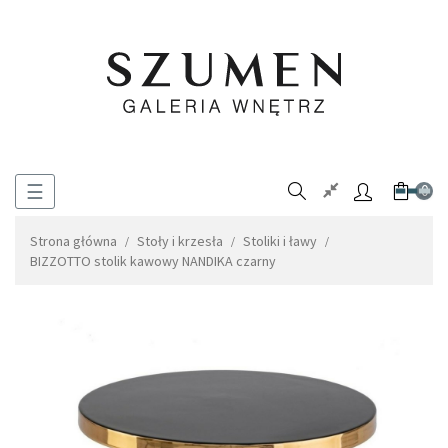
Toggle
☰
0
navigation
Strona główna
Stoły i krzesła
Stoliki i ławy
BIZZOTTO stolik kawowy NANDIKA czarny