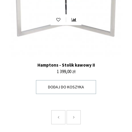
Hamptons - Stolik kawowy II
Cena
1 399,00 zł
DODAJ DO KOSZYKA