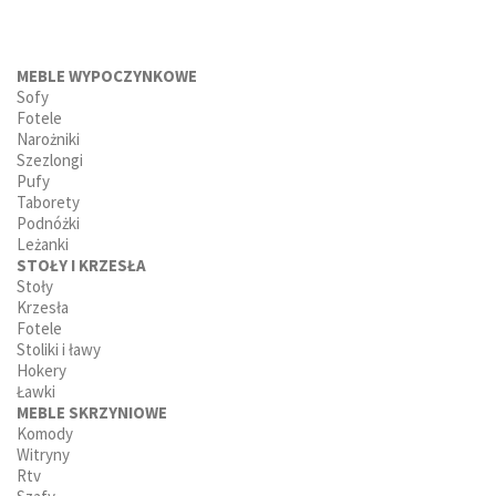
MEBLE WYPOCZYNKOWE
Sofy
Fotele
Narożniki
Szezlongi
Pufy
Taborety
Podnóżki
Leżanki
STOŁY I KRZESŁA
Stoły
Krzesła
Fotele
Stoliki i ławy
Hokery
Ławki
MEBLE SKRZYNIOWE
Komody
Witryny
Rtv