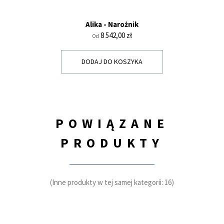
Alika - Narożnik
Cena
8 542,00 zł
Od
DODAJ DO KOSZYKA
POWIĄZANE
PRODUKTY
(Inne produkty w tej samej kategorii: 16)