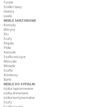
Fotele
Stoliki i ławy
Hokery
Ławki
MEBLE SKRZYNIOWE
Komody
Witryny
Rtv
Szafy
Regały
Półki
Konsole
Szafki wiszące
Wieszaki
Winiarki
Szafki
Kredensy
Barki
MEBLE DO SYPIALNI
Łóżka tapicerowane
Łóżka drewniane
Łóżka kontynentalne
Szafy
Szafki nocne