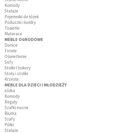
Komody
Stelaże
Pojemniki do łóżek
Poduszki i kołdry
Toaletki
Materace
MEBLE OGRODOWE
Donice
Fotele
Oświetlenie
Sofy
Stołki i hokery
Stoły i stoliki
Krzesła
MEBLE DLA DZIECI I MŁODZIEŻY
Łóżka
Komody
Regały
Szafki nocne
Biurka
Szafy
Półki
Stelaże