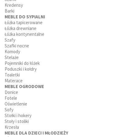
Kredensy
Barki
MEBLE DO SYPIALNI
Łóżka tapicerowane
Łóżka drewniane
Łóżka kontynentalne
Szafy
Szafki nocne
Komody
Stelaże
Pojemniki do łóżek
Poduszki i kołdry
Toaletki
Materace
MEBLE OGRODOWE
Donice
Fotele
Oświetlenie
Sofy
Stołki i hokery
Stoły i stoliki
Krzesła
MEBLE DLA DZIECI I MŁODZIEŻY