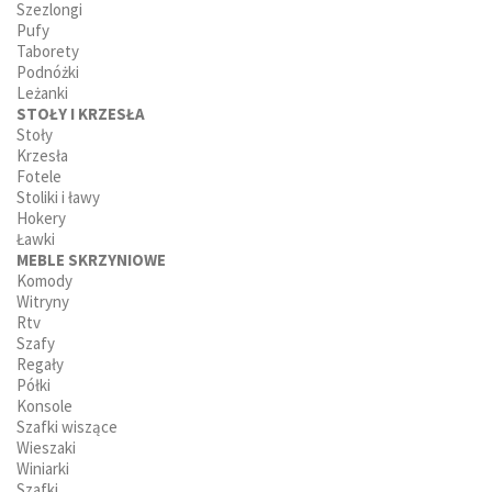
Szezlongi
Pufy
Taborety
Podnóżki
Leżanki
STOŁY I KRZESŁA
Stoły
Krzesła
Fotele
Stoliki i ławy
Hokery
Ławki
MEBLE SKRZYNIOWE
Komody
Witryny
Rtv
Szafy
Regały
Półki
Konsole
Szafki wiszące
Wieszaki
Winiarki
Szafki