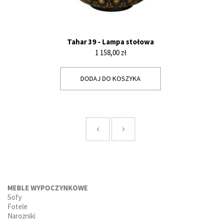
Tahar 39 - Lampa stołowa
Cena
1 158,00 zł
DODAJ DO KOSZYKA
MEBLE WYPOCZYNKOWE
Sofy
Fotele
Narożniki