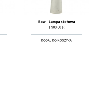
Bow - Lampa stołowa
Cena
1 900,00 zł
DODAJ DO KOSZYKA
Y