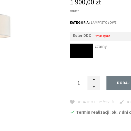
1 900,00 zł
Brutto
KATEGORIA:
LAMPY STOŁOWE
Kolor DDC
* Wymagane
czarny
DODAJ 
DODAJ DO LISTY ŻYCZEŃ
DO
Termin realizacji: ok. 7 dn