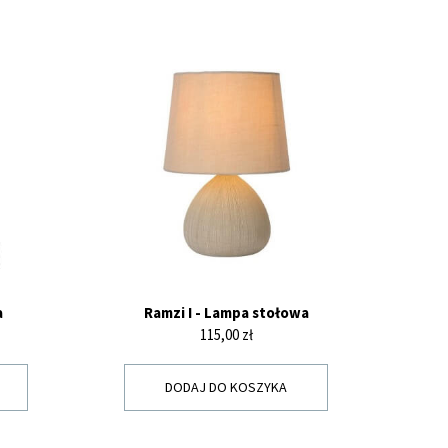
a
Ramzi I - Lampa stołowa
Cena
115,00 zł
DODAJ DO KOSZYKA