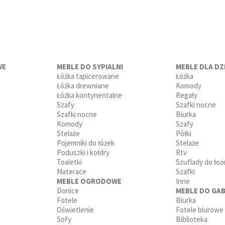
WE
MEBLE DO SYPIALNI
MEBLE DLA DZI
Łóżka tapicerowane
Łóżka
Łóżka drewniane
Komody
Łóżka kontynentalne
Regały
Szafy
Szafki nocne
Szafki nocne
Biurka
Komody
Szafy
Stelaże
Półki
Pojemniki do łóżek
Stelaże
Poduszki i kołdry
Rtv
Toaletki
Szuflady do łoż
Materace
Szafki
MEBLE OGRODOWE
Inne
Donice
MEBLE DO GAB
Fotele
Biurka
Oświetlenie
Fotele biurowe
Sofy
Biblioteka