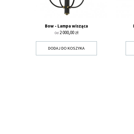
Bow - Lampa wisząca
Cena
2 000,00 zł
Od
DODAJ DO KOSZYKA