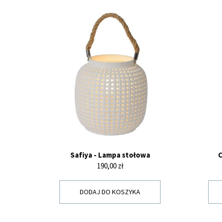
Safiya - Lampa stołowa
C
Cena
190,00 zł
DODAJ DO KOSZYKA