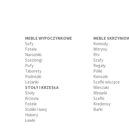
MEBLE WYPOCZYNKOWE
MEBLE SKRZYNIO
Sofy
Komody
Fotele
Witryny
Narożniki
Rtv
Szezlongi
Szafy
Pufy
Regały
Taborety
Półki
Podnóżki
Konsole
Leżanki
Szafki wiszące
STOŁY I KRZESŁA
Wieszaki
Stoły
Winiarki
Krzesła
Szafki
Fotele
Kredensy
Stoliki i ławy
Barki
Hokery
Ławki