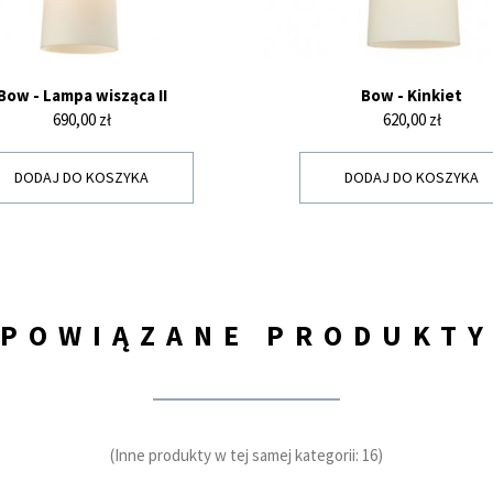
Bow - Lampa wisząca II
Bow - Kinkiet
Cena
Cena
690,00 zł
620,00 zł
DODAJ DO KOSZYKA
DODAJ DO KOSZYKA
POWIĄZANE PRODUKT
(Inne produkty w tej samej kategorii: 16)