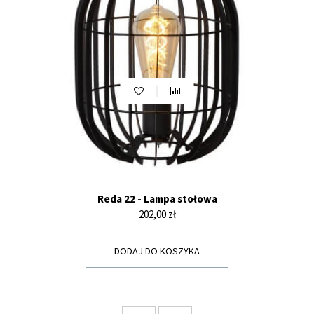
Reda 22 - Lampa stołowa
Cena
202,00 zł
DODAJ DO KOSZYKA