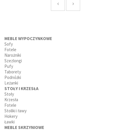
MEBLE WYPOCZYNKOWE
Sofy
Fotele
Narożniki
Szezlongi
Pufy
Taborety
Podnóżki
Leżanki
STOŁY I KRZESŁA
Stoły
Krzesła
Fotele
Stoliki i ławy
Hokery
Ławki
MEBLE SKRZYNIOWE