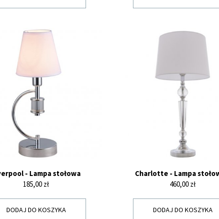
verpool - Lampa stołowa
Charlotte - Lampa stołow
Cena
Cena
185,00 zł
460,00 zł
DODAJ DO KOSZYKA
DODAJ DO KOSZYKA