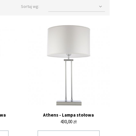
Sortuj wg:

owa
Athens - Lampa stołowa
Cena
430,00 zł