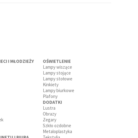
ECI I MŁODZIEŻY
OŚWIETLENIE
Lampy wiszące
Lampy stojące
Lampy stołowe
Kinkiety
Lampy biurkowe
Plafony
DODATKI
Lustra
Obrazy
ek
Zegary
Szkło ozdobne
Metaloplastyka
INETU I BIURA
Tekstylia