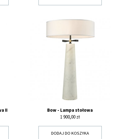
a II
Bow - Lampa stołowa
Cena
1 900,00 zł
DODAJ DO KOSZYKA