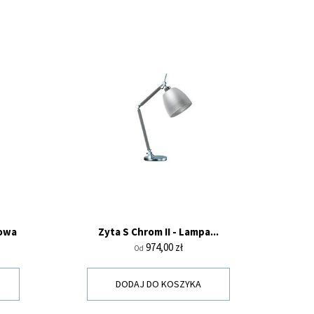
łowa
Zyta S Chrom II - Lampa...
Cena
974,00 zł
Od
DODAJ DO KOSZYKA