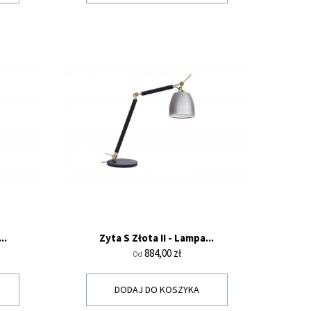
..
Zyta S Złota II - Lampa...
Cena
884,00 zł
Od
DODAJ DO KOSZYKA