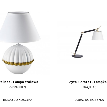
ralines - Lampa stołowa
Zyta S Złota I - Lampka.
Cena
Cena
999,00 zł
874,00 zł
Od
DODAJ DO KOSZYKA
DODAJ DO KOSZYKA