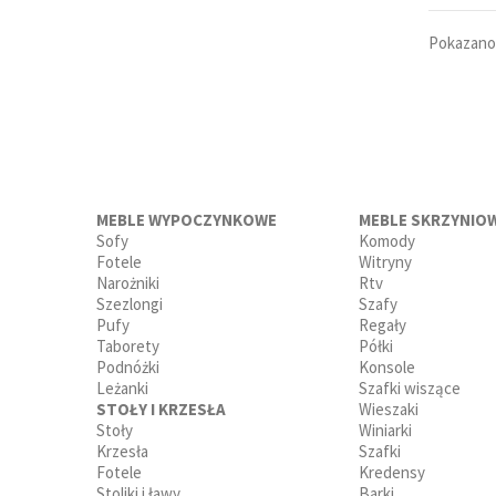
Pokazano 
MEBLE WYPOCZYNKOWE
MEBLE SKRZYNIO
Sofy
Komody
Fotele
Witryny
Narożniki
Rtv
Szezlongi
Szafy
Pufy
Regały
Taborety
Półki
Podnóżki
Konsole
Leżanki
Szafki wiszące
STOŁY I KRZESŁA
Wieszaki
Stoły
Winiarki
Krzesła
Szafki
Fotele
Kredensy
Stoliki i ławy
Barki