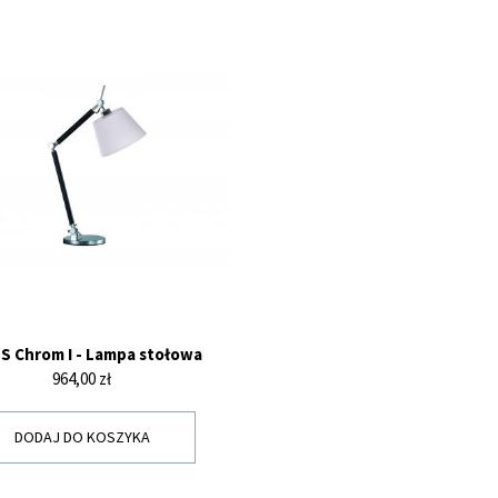
 S Chrom I - Lampa stołowa
Cena
964,00 zł
DODAJ DO KOSZYKA