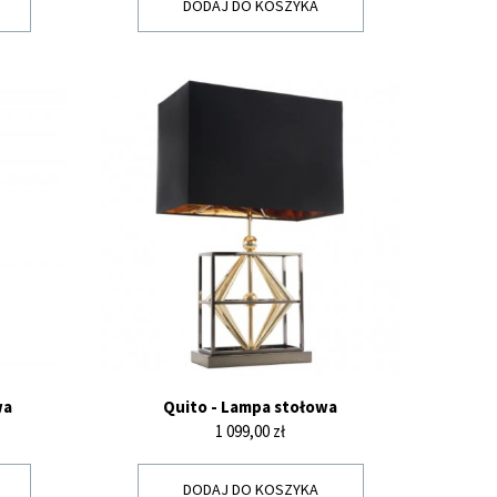
DODAJ DO KOSZYKA
wa
Quito - Lampa stołowa
Cena
1 099,00 zł
DODAJ DO KOSZYKA