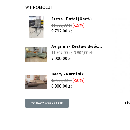
W PROMOCJI
Freya - Fotel (6 szt.)
Cena
Cena
11 520,00 zł
-15%
podstawowa
9 792,00 zł
Avignon - Zestaw dwóch
sof...
Cena
Cena
11 707,00 zł
-3 807,00 zł
podstawowa
7 900,00 zł
Berry - Narożnik
Cena
Cena
13 800,00 zł
-50%
podstawowa
6 900,00 zł
Li
ZOBACZ WSZYSTKIE