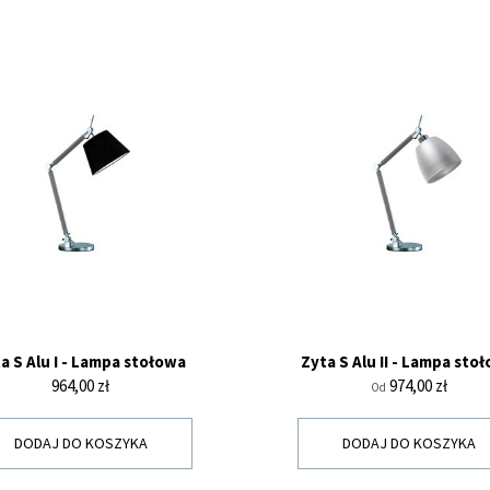
a S Alu I - Lampa stołowa
Zyta S Alu II - Lampa sto
Cena
Cena
964,00 zł
974,00 zł
Od
DODAJ DO KOSZYKA
DODAJ DO KOSZYKA