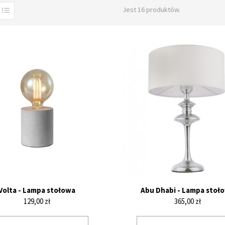
Jest 16 produktów.
Volta - Lampa stołowa
Abu Dhabi - Lampa stoł
Cena
Cena
129,00 zł
365,00 zł