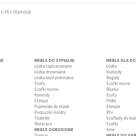
1-16 z 16 pozycji
WE
MEBLE DO SYPIALNI
MEBLE DLA DZI
Łóżka tapicerowane
Łóżka
Łóżka drewniane
Komody
Łóżka kontynentalne
Regały
Szafy
Szafki nocne
Szafki nocne
Biurka
Komody
Szafy
Stelaże
Półki
Pojemniki do łóżek
Stelaże
Poduszki i kołdry
Rtv
Toaletki
Szuflady do łoż
Materace
Szafki
MEBLE OGRODOWE
Inne
Donice
MEBLE DO GAB