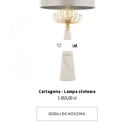
Cartagena - Lampa stołowa
Cena
1 650,00 zł
DODAJ DO KOSZYKA