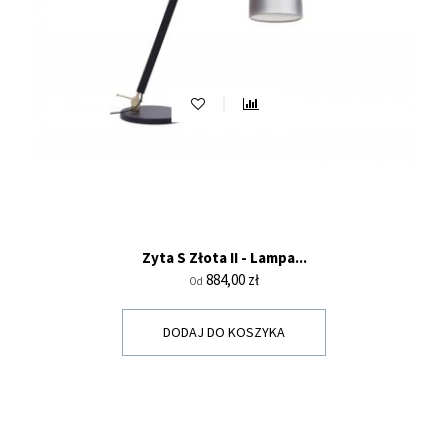
Zyta S Złota II - Lampa...
Cena
884,00 zł
Od
DODAJ DO KOSZYKA