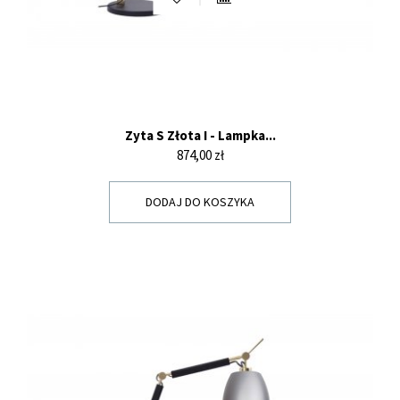
Zyta S Złota I - Lampka...
Cena
874,00 zł
DODAJ DO KOSZYKA