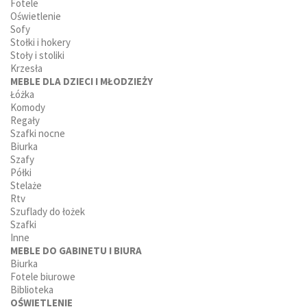
Fotele
Oświetlenie
Sofy
Stołki i hokery
Stoły i stoliki
Krzesła
MEBLE DLA DZIECI I MŁODZIEŻY
Łóżka
Komody
Regały
Szafki nocne
Biurka
Szafy
Półki
Stelaże
Rtv
Szuflady do łożek
Szafki
Inne
MEBLE DO GABINETU I BIURA
Biurka
Fotele biurowe
Biblioteka
OŚWIETLENIE