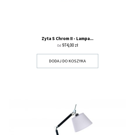
Zyta S Chrom II - Lampa...
Cena
974,00 zł
Od
DODAJ DO KOSZYKA