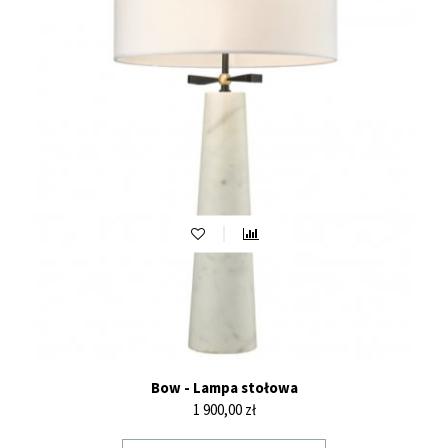
Bow - Lampa stołowa
Cena
1 900,00 zł