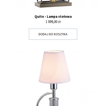
Quito - Lampa stołowa
Cena
1 099,00 zł
DODAJ DO KOSZYKA