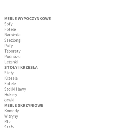
MEBLE WYPOCZYNKOWE
Sofy
Fotele
Narożniki
Szezlongi
Pufy
Taborety
Podnóżki
Leżanki
STOŁY I KRZESŁA
Stoły
Krzesła
Fotele
Stoliki i ławy
Hokery
Ławki
MEBLE SKRZYNIOWE
Komody
Witryny
Rtv
Szafy