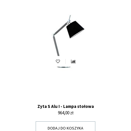
Zyta S Alu I - Lampa stołowa
Cena
964,00 zł
DODAJ DO KOSZYKA