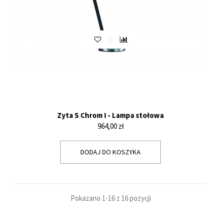
Zyta S Chrom I - Lampa stołowa
Cena
964,00 zł
DODAJ DO KOSZYKA
Pokazano 1-16 z 16 pozycji