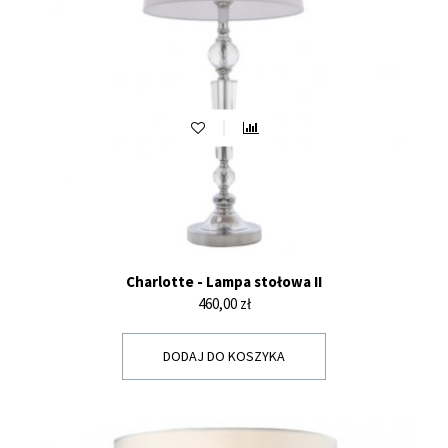
Charlotte - Lampa stołowa II
Cena
460,00 zł
DODAJ DO KOSZYKA