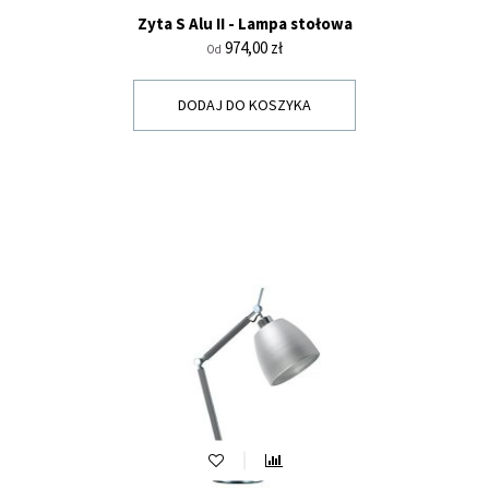
Zyta S Alu II - Lampa stołowa
Cena
974,00 zł
Od
DODAJ DO KOSZYKA