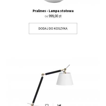
Pralines - Lampa stołowa
Cena
999,00 zł
Od
DODAJ DO KOSZYKA