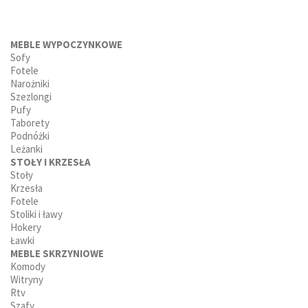
MEBLE WYPOCZYNKOWE
Sofy
Fotele
Narożniki
Szezlongi
Pufy
Taborety
Podnóżki
Leżanki
STOŁY I KRZESŁA
Stoły
Krzesła
Fotele
Stoliki i ławy
Hokery
Ławki
MEBLE SKRZYNIOWE
Komody
Witryny
Rtv
Szafy