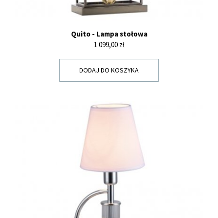
Quito - Lampa stołowa
Cena
1 099,00 zł
DODAJ DO KOSZYKA