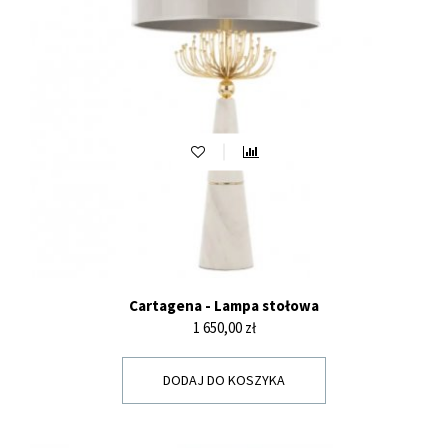
Cartagena - Lampa stołowa
Cena
1 650,00 zł
DODAJ DO KOSZYKA