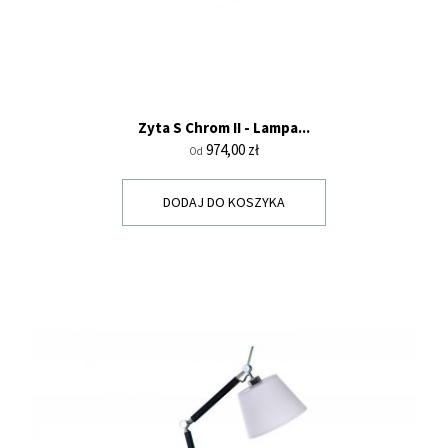
Zyta S Chrom II - Lampa...
Cena
974,00 zł
Od
DODAJ DO KOSZYKA