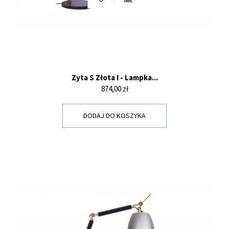
Zyta S Złota I - Lampka...
Cena
874,00 zł
DODAJ DO KOSZYKA