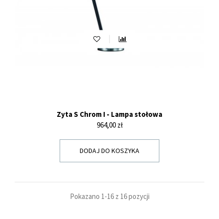
Zyta S Chrom I - Lampa stołowa
Cena
964,00 zł
DODAJ DO KOSZYKA
Pokazano 1-16 z 16 pozycji