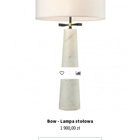
Bow - Lampa stołowa
Cena
1 900,00 zł