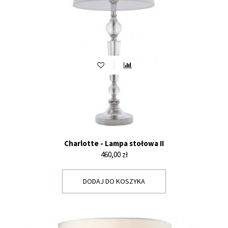
Charlotte - Lampa stołowa II
Cena
460,00 zł
DODAJ DO KOSZYKA