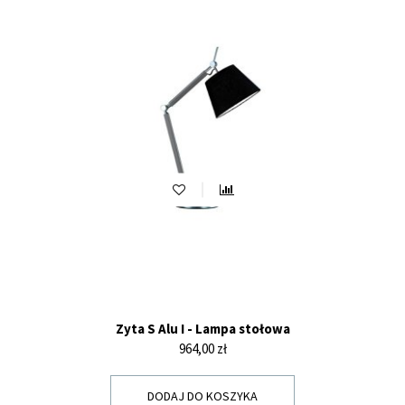
Zyta S Alu I - Lampa stołowa
Cena
964,00 zł
DODAJ DO KOSZYKA