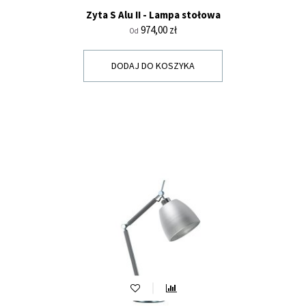
Zyta S Alu II - Lampa stołowa
Cena
974,00 zł
Od
DODAJ DO KOSZYKA