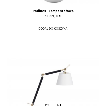
Pralines - Lampa stołowa
Cena
999,00 zł
Od
DODAJ DO KOSZYKA