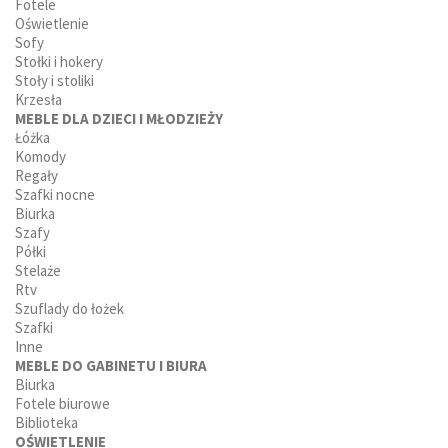
Fotele
Oświetlenie
Sofy
Stołki i hokery
Stoły i stoliki
Krzesła
MEBLE DLA DZIECI I MŁODZIEŻY
Łóżka
Komody
Regały
Szafki nocne
Biurka
Szafy
Półki
Stelaże
Rtv
Szuflady do łożek
Szafki
Inne
MEBLE DO GABINETU I BIURA
Biurka
Fotele biurowe
Biblioteka
OŚWIETLENIE