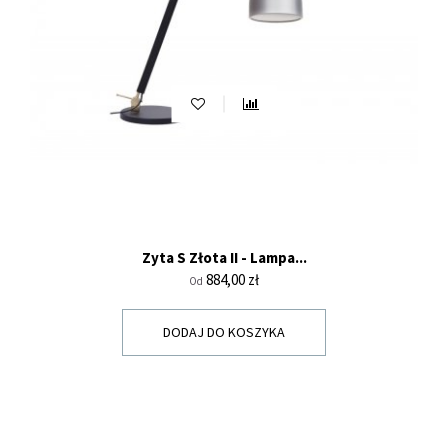
Zyta S Złota II - Lampa...
Cena
884,00 zł
Od
DODAJ DO KOSZYKA