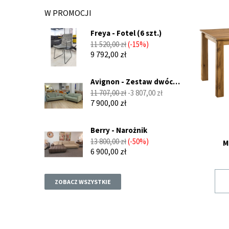
w nas
W PROMOCJI
Stoł
Freya - Fotel (6 szt.)
Stoły 
Cena
Cena
11 520,00 zł
-15%
Czy wa
podstawowa
9 792,00 zł
wnętrz
wiele 
Avignon - Zestaw dwóch
prakty
sof...
Cena
Cena
11 707,00 zł
-3 807,00 zł
dopaso
podstawowa
7 900,00 zł
szuka
Stoł
Berry - Narożnik
Stoły 
Cena
Cena
13 800,00 zł
-50%
M
wystar
podstawowa
6 900,00 zł
liczbę
prakty
ZOBACZ WSZYSTKIE
dostos
niewie
rozwią
swoich