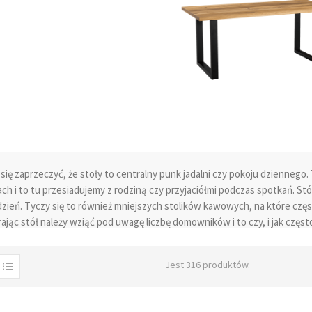
 się zaprzeczyć, że
stoły
to centralny punk jadalni czy pokoju dziennego.
ach i to tu przesiadujemy z rodziną czy przyjaciółmi podczas spotkań. S
dzień. Tyczy się to również mniejszych stolików kawowych, na które częs
ając stół należy wziąć pod uwagę liczbę domowników i to czy, i jak częs
nie, ponieważ zaoszczędzimy sobie ewentualnych dostawek do stołu gł
dku mniejszych pomieszczeń stół z możliwością rozłożenia, kiedy zajdzi
Jest 316 produktów.
 ważne przy wyborze stołu. Jeśli nie mamy jadalni to kuchnia lub salon s
ujmy go zatem do pomieszczenia w jakim ma stanąć. Dobrze zaprojektowa
zczeniu odpowiedniego charakteru i klimatu.