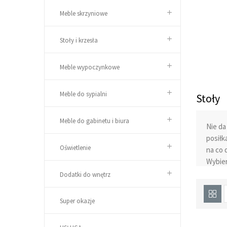
Meble skrzyniowe
Stoły i krzesła
Meble wypoczynkowe
Meble do sypialni
Stoły
Meble do gabinetu i biura
Nie da
posiłk
Oświetlenie
na co 
Wybier
znacze
Dodatki do wnętrz
przypa
równie
Super okazje
dostos
pomies