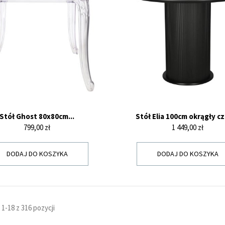
Stół Ghost 80x80cm...
Stół Elia 100cm okrągły c
Cena
Cena
799,00 zł
1 449,00 zł
DODAJ DO KOSZYKA
DODAJ DO KOSZYKA
1-18 z 316 pozycji