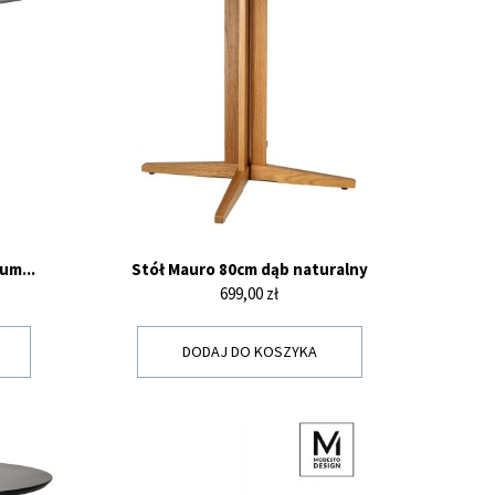
um...
Stół Mauro 80cm dąb naturalny
Cena
699,00 zł
DODAJ DO KOSZYKA