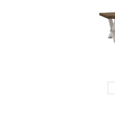
Stoł
Stoły,
kształ
pożąda
ponadc
ale ta
indust
minima
znaleź
wnętrz
pomies