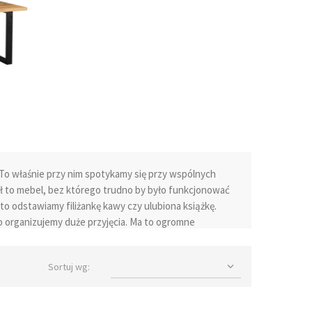
 To właśnie przy nim spotykamy się przy wspólnych
tół to mebel, bez którego trudno by było funkcjonować
to odstawiamy filiżankę kawy czy ulubiona książkę.
to organizujemy duże przyjęcia. Ma to ogromne
ównego. Najlepszym rozwiązaniem jest duży stół lub w
e taka potrzeba. Miejsce jakiem dysponujemy jest
Sortuj wg:

taje się miejscem, w którym ustawiamy stół –
ny będzie nie tylko praktyczny, ale nada