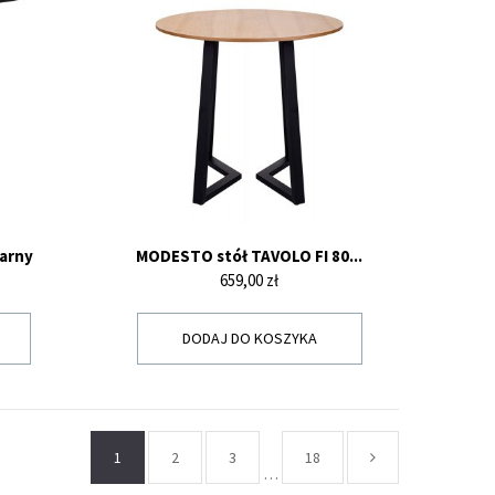
zarny
MODESTO stół TAVOLO FI 80...
Cena
659,00 zł
DODAJ DO KOSZYKA
1
2
3
18
…