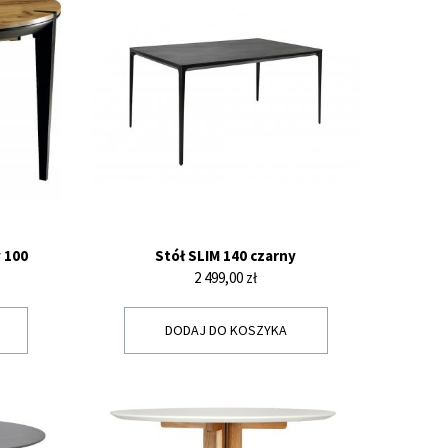
y 100
Stół SLIM 140 czarny
Cena
2 499,00 zł
DODAJ DO KOSZYKA