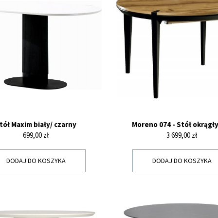
tół Maxim biały/ czarny
Moreno 074 - Stół okrągł
Cena
Cena
699,00 zł
3 699,00 zł
DODAJ DO KOSZYKA
DODAJ DO KOSZYKA