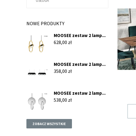
USŁUGA
Stoł
Stoły 
się po
NOWE PRODUKTY
dopaso
Dobrym
MOOSEE zestaw 2 lamp...
stole.
Cena
628,00 zł
centra
do sal
stanow
MOOSEE zestaw 2 lamp...
Dlac
Cena
358,00 zł
Warto 
dąb, j
MOOSEE zestaw 2 lamp...
konser
Cena
538,00 zł
podcza
stylów
służył
rynku,
ZOBACZ WSZYSTKIE
postaw