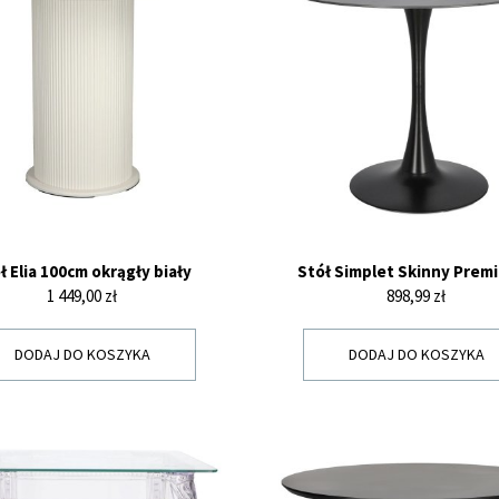
ł Elia 100cm okrągły biały
Stół Simplet Skinny Premi
Cena
Cena
1 449,00 zł
898,99 zł
DODAJ DO KOSZYKA
DODAJ DO KOSZYKA