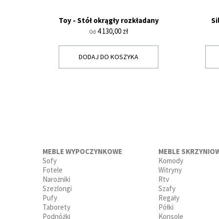
Toy - Stół okrągły rozkładany
Si
Cena
4 130,00 zł
Od
DODAJ DO KOSZYKA
MEBLE WYPOCZYNKOWE
MEBLE SKRZYNIO
Sofy
Komody
Fotele
Witryny
Narożniki
Rtv
Szezlongi
Szafy
Pufy
Regały
Taborety
Półki
Podnóżki
Konsole