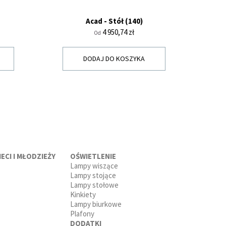
Acad - Stół (140)
Si
Cena
4 950,74 zł
Od
DODAJ DO KOSZYKA
ECI I MŁODZIEŻY
OŚWIETLENIE
Lampy wiszące
Lampy stojące
Lampy stołowe
Kinkiety
Lampy biurkowe
Plafony
DODATKI