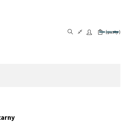
pusty
zarny