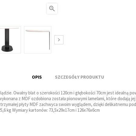

OPIS
SZCZEGÓŁY PRODUKTU
zie. Owalny blat o szerokości 120cm i głębokości 70cm jest idealną pow
 wykonana z MDF ozdobiona została pionowymi lamelami, które dodają j
trzymałej płyty MDF zachwyca swoim wyglądem, dzięki delikatnemu podci
5,6 kg Wymiary kartonów: 73,5x29x17cm i 126x76x6cm