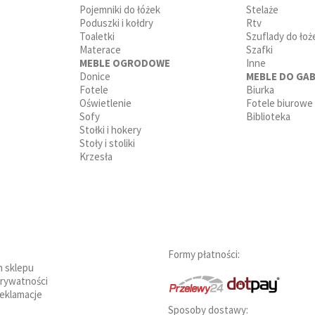
Pojemniki do łóżek
Stelaże
Poduszki i kołdry
Rtv
Toaletki
Szuflady do łoż
Materace
Szafki
MEBLE OGRODOWE
Inne
Donice
MEBLE DO GAB
Fotele
Biurka
Oświetlenie
Fotele biurowe
Sofy
Biblioteka
Stołki i hokery
Stoły i stoliki
Krzesła
Formy płatności:
n sklepu
prywatności
reklamacje
Sposoby dostawy: