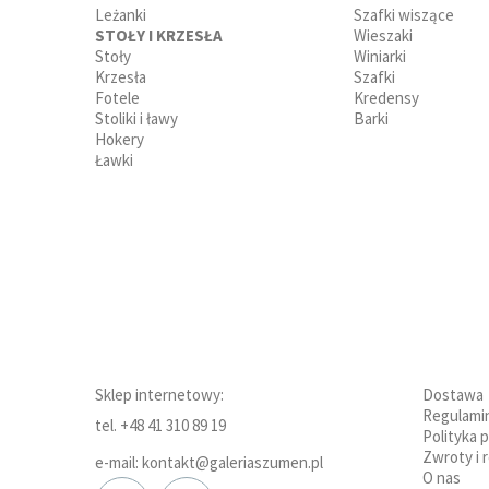
Leżanki
Szafki wiszące
STOŁY I KRZESŁA
Wieszaki
Stoły
Winiarki
Krzesła
Szafki
Fotele
Kredensy
Stoliki i ławy
Barki
Hokery
Ławki
Sklep internetowy:
Dostawa
Regulami
tel. +48 41 310 89 19
Polityka 
Zwroty i 
e-mail: kontakt@galeriaszumen.pl
O nas