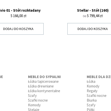
lvio 01 - Stół rozkładany
Stellar - Stół (160)
Cena
Cena
5 166,00 zł
5 799,44 zł
Od
DODAJ DO KOSZYKA
DODAJ DO KOSZYKA
WE
MEBLE DO SYPIALNI
MEBLE DLA DZI
Łóżka tapicerowane
Łóżka
Łóżka drewniane
Komody
Łóżka kontynentalne
Regały
Szafy
Szafki nocne
Szafki nocne
Biurka
Komody
Szafy
Stelaże
Półki