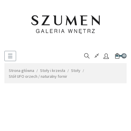
Toggle
☰
0
navigation
Strona główna
Stoły i krzesła
Stoły
Stół UFO orzech / naturalny fornir