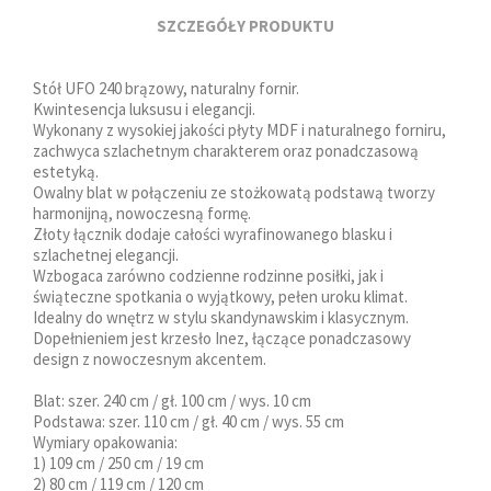
SZCZEGÓŁY PRODUKTU
Stół UFO 240 brązowy, naturalny fornir.
Kwintesencja luksusu i elegancji.
Wykonany z wysokiej jakości płyty MDF i naturalnego forniru,
zachwyca szlachetnym charakterem oraz ponadczasową
estetyką.
Owalny blat w połączeniu ze stożkowatą podstawą tworzy
harmonijną, nowoczesną formę.
Złoty łącznik dodaje całości wyrafinowanego blasku i
szlachetnej elegancji.
Wzbogaca zarówno codzienne rodzinne posiłki, jak i
świąteczne spotkania o wyjątkowy, pełen uroku klimat.
Idealny do wnętrz w stylu skandynawskim i klasycznym.
Dopełnieniem jest krzesło Inez, łączące ponadczasowy
design z nowoczesnym akcentem.
Blat: szer. 240 cm / gł. 100 cm / wys. 10 cm
Podstawa: szer. 110 cm / gł. 40 cm / wys. 55 cm
Wymiary opakowania:
1) 109 cm / 250 cm / 19 cm
2) 80 cm / 119 cm / 120 cm