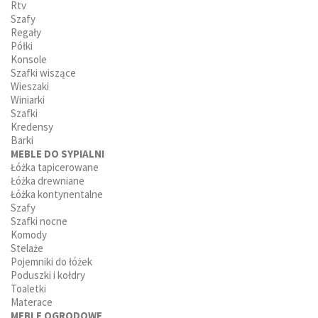
Rtv
Szafy
Regały
Półki
Konsole
Szafki wiszące
Wieszaki
Winiarki
Szafki
Kredensy
Barki
MEBLE DO SYPIALNI
Łóżka tapicerowane
Łóżka drewniane
Łóżka kontynentalne
Szafy
Szafki nocne
Komody
Stelaże
Pojemniki do łóżek
Poduszki i kołdry
Toaletki
Materace
MEBLE OGRODOWE