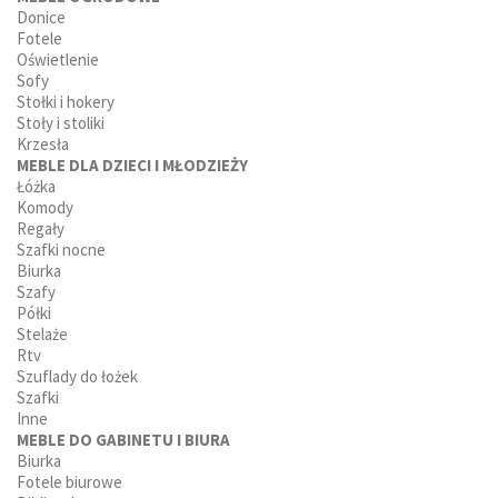
Donice
Fotele
Oświetlenie
Sofy
Stołki i hokery
Stoły i stoliki
Krzesła
MEBLE DLA DZIECI I MŁODZIEŻY
Łóżka
Komody
Regały
Szafki nocne
Biurka
Szafy
Półki
Stelaże
Rtv
Szuflady do łożek
Szafki
Inne
MEBLE DO GABINETU I BIURA
Biurka
Fotele biurowe