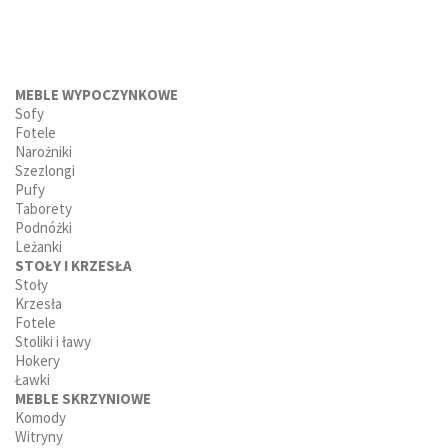
MEBLE WYPOCZYNKOWE
Sofy
Fotele
Narożniki
Szezlongi
Pufy
Taborety
Podnóżki
Leżanki
STOŁY I KRZESŁA
Stoły
Krzesła
Fotele
Stoliki i ławy
Hokery
Ławki
MEBLE SKRZYNIOWE
Komody
Witryny