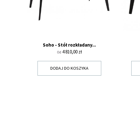
Soho - Stół rozkładany...
Cena
4 810,00 zł
Od
DODAJ DO KOSZYKA