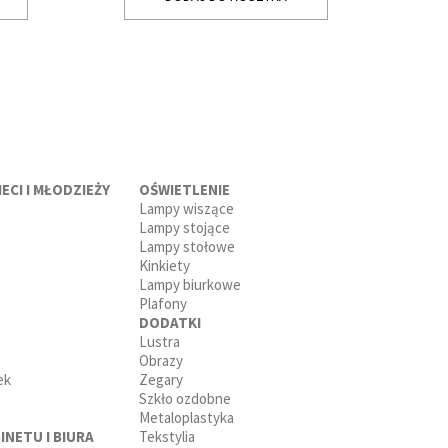
ECI I MŁODZIEŻY
OŚWIETLENIE
Lampy wiszące
Lampy stojące
Lampy stołowe
Kinkiety
Lampy biurkowe
Plafony
DODATKI
Lustra
Obrazy
ek
Zegary
Szkło ozdobne
Metaloplastyka
INETU I BIURA
Tekstylia