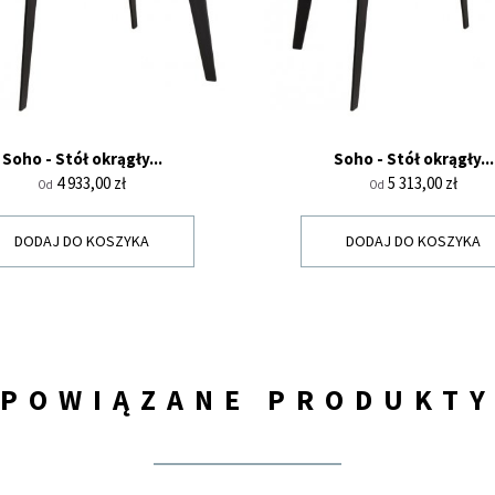
Soho - Stół okrągły...
Soho - Stół okrągły...
Cena
Cena
4 933,00 zł
5 313,00 zł
Od
Od
DODAJ DO KOSZYKA
DODAJ DO KOSZYKA
POWIĄZANE PRODUKT