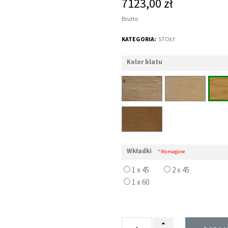
7123,00 zł
Brutto
KATEGORIA:
STOŁY
Kolor blatu
Wkładki
* Wymagane
1 x 45
2 x 45
1 x 60