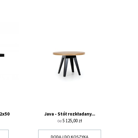
2x50
Java - Stół rozkładany...
Cena
5 125,00 zł
Od
DODAJ DO KOSZYKA