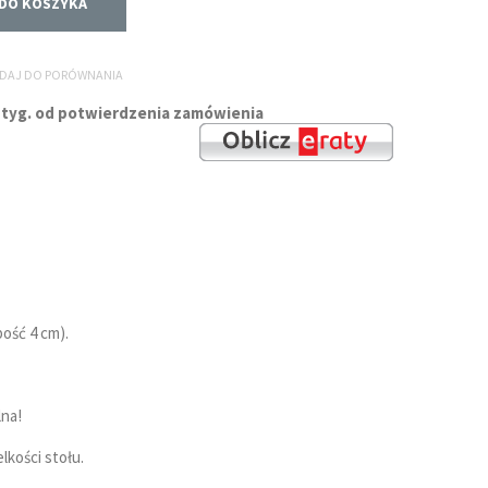
DO KOSZYKA
DAJ DO PORÓWNANIA
 12 tyg. od potwierdzenia zamówienia
ość 4 cm).
lna!
lkości stołu.