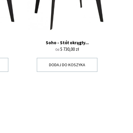
Soho - Stół okrągły...
Cena
5 730,00 zł
Od
DODAJ DO KOSZYKA
Y