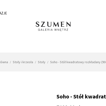
AZJE
główna
Stoły i krzesła
Stoły
Soho - Stół kwadratowy rozkładany (90-
Soho - Stół kwadra