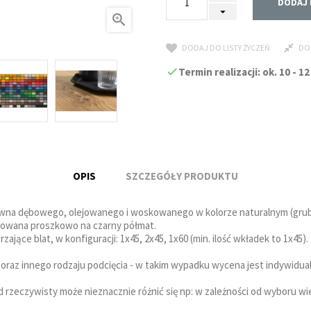
DODAJ 

DODAJ DO LISTY ŻYCZEŃ
DO
Termin realizacji: ok. 10 -
OPIS
SZCZEGÓŁY PRODUKTU
ewna dębowego, olejowanego i woskowanego w kolorze naturalnym (grub
lowana proszkowo na czarny półmat.
ce blat, w konfiguracji: 1x45, 2x45, 1x60 (min. ilość wkładek to 1x45).
 oraz innego rodzaju podcięcia - w takim wypadku wycena jest indywidua
rzeczywisty może nieznacznie różnić się np: w zależności od wyboru wie