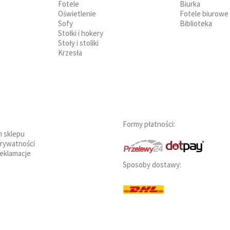
Fotele
Biurka
Oświetlenie
Fotele biurowe
Sofy
Biblioteka
Stołki i hokery
Stoły i stoliki
Krzesła
Formy płatności:
n sklepu
prywatności
reklamacje
Sposoby dostawy: