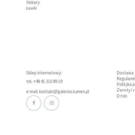
Hokery
Ławki
Sklep internetowy:
Dostawa
Regulami
tel. +48 41 310 89 19
Polityka 
Zwroty i 
e-mail: kontakt@galeriaszumen.pl
O nas