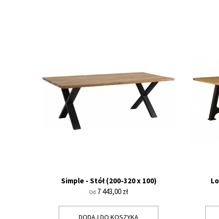
Simple - Stół (200-320 x 100)
Lo
Cena
7 443,00 zł
Od
DODAJ DO KOSZYKA