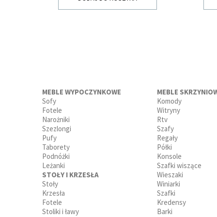
MEBLE WYPOCZYNKOWE
MEBLE SKRZYNIO
Sofy
Komody
Fotele
Witryny
Narożniki
Rtv
Szezlongi
Szafy
Pufy
Regały
Taborety
Półki
Podnóżki
Konsole
Leżanki
Szafki wiszące
STOŁY I KRZESŁA
Wieszaki
Stoły
Winiarki
Krzesła
Szafki
Fotele
Kredensy
Stoliki i ławy
Barki