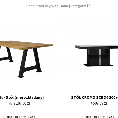
(Inne produkty w tej samej kategorii: 16)
ft - Stół (nierozkładany)
STÓŁ CROMO SCR 34 200+
Cena
Cena
9 187,00 zł
4 587,89 zł
Od
DODAJ DO KOSZYKA
DODAJ DO KOSZYKA