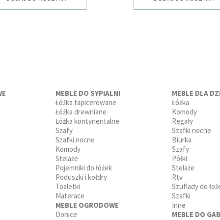
WE
MEBLE DO SYPIALNI
MEBLE DLA DZI
Łóżka tapicerowane
Łóżka
Łóżka drewniane
Komody
Łóżka kontynentalne
Regały
Szafy
Szafki nocne
Szafki nocne
Biurka
Komody
Szafy
Stelaże
Półki
Pojemniki do łóżek
Stelaże
Poduszki i kołdry
Rtv
Toaletki
Szuflady do łoż
Materace
Szafki
MEBLE OGRODOWE
Inne
Donice
MEBLE DO GAB