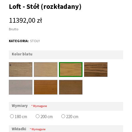
Loft - Stół (rozkładany)
11392,00 zł
Brutto
KATEGORIA:
STOŁY
Kolor blatu
Wymiary
* Wymagane
180 cm
200 cm
220 cm
Wkładki
* Wymagane