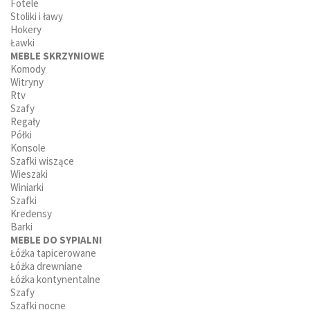
Fotele
Stoliki i ławy
Hokery
Ławki
MEBLE SKRZYNIOWE
Komody
Witryny
Rtv
Szafy
Regały
Półki
Konsole
Szafki wiszące
Wieszaki
Winiarki
Szafki
Kredensy
Barki
MEBLE DO SYPIALNI
Łóżka tapicerowane
Łóżka drewniane
Łóżka kontynentalne
Szafy
Szafki nocne