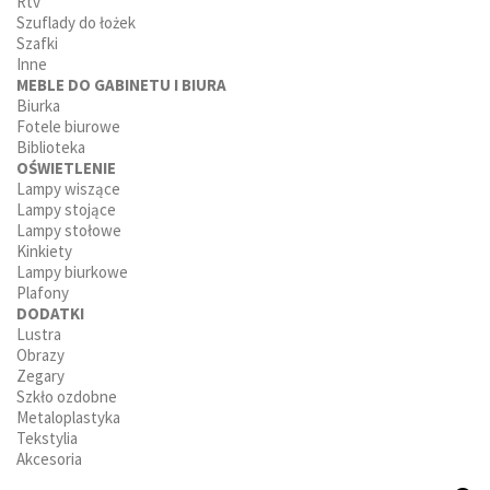
Rtv
Szuflady do łożek
Szafki
Inne
MEBLE DO GABINETU I BIURA
Biurka
Fotele biurowe
Biblioteka
OŚWIETLENIE
Lampy wiszące
Lampy stojące
Lampy stołowe
Kinkiety
Lampy biurkowe
Plafony
DODATKI
Lustra
Obrazy
Zegary
Szkło ozdobne
Metaloplastyka
Tekstylia
Akcesoria