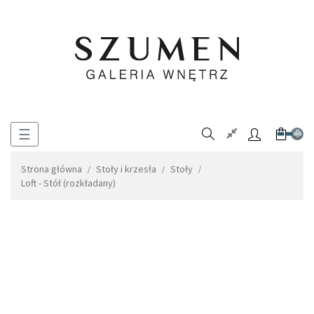
Toggle
☰
0
navigation
Strona główna
Stoły i krzesła
Stoły
Loft - Stół (rozkładany)