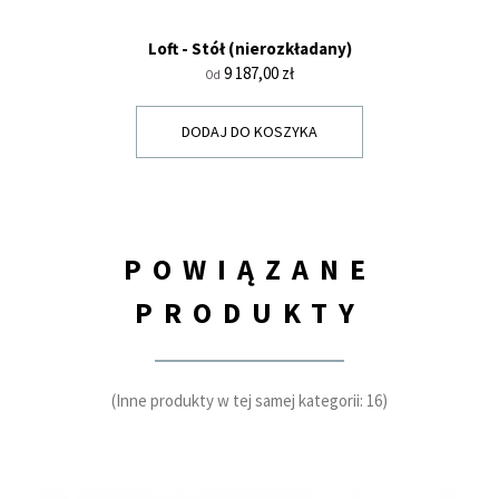
Loft - Stół (nierozkładany)
Cena
9 187,00 zł
Od
DODAJ DO KOSZYKA
POWIĄZANE
PRODUKTY
(Inne produkty w tej samej kategorii: 16)