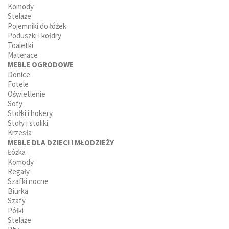
Komody
Stelaże
Pojemniki do łóżek
Poduszki i kołdry
Toaletki
Materace
MEBLE OGRODOWE
Donice
Fotele
Oświetlenie
Sofy
Stołki i hokery
Stoły i stoliki
Krzesła
MEBLE DLA DZIECI I MŁODZIEŻY
Łóżka
Komody
Regały
Szafki nocne
Biurka
Szafy
Półki
Stelaże