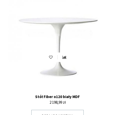
Stół Fiber o120 biały MDF
Cena
2 198,99 zł