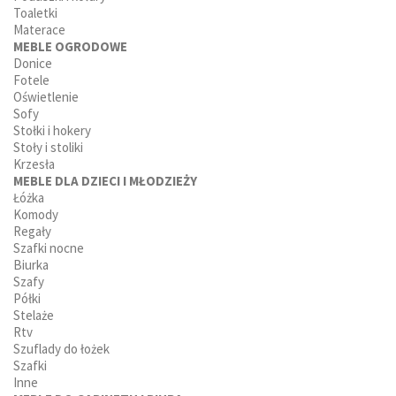
Toaletki
Materace
MEBLE OGRODOWE
Donice
Fotele
Oświetlenie
Sofy
Stołki i hokery
Stoły i stoliki
Krzesła
MEBLE DLA DZIECI I MŁODZIEŻY
Łóżka
Komody
Regały
Szafki nocne
Biurka
Szafy
Półki
Stelaże
Rtv
Szuflady do łożek
Szafki
Inne