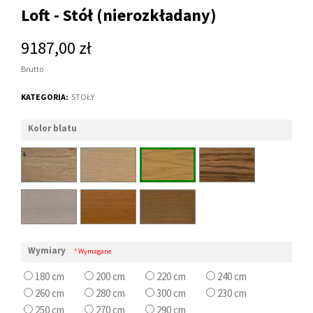
Loft - Stół (nierozkładany)
9187,00 zł
Brutto
KATEGORIA:
STOŁY
Kolor blatu
Wymiary
* Wymagane
180 cm
200 cm
220 cm
240 cm
260 cm
280 cm
300 cm
230 cm
250 cm
270 cm
290 cm