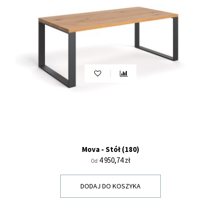
Mova - Stół (180)
Cena
4 950,74 zł
Od
DODAJ DO KOSZYKA