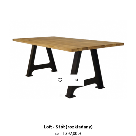
Loft - Stół (rozkładany)
Cena
11 392,00 zł
Od