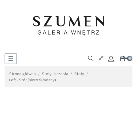
Toggle
☰
0
navigation
Strona główna
Stoły i krzesła
Stoły
Loft - Stół (nierozkładany)