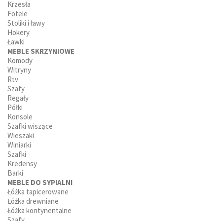
Krzesła
Fotele
Stoliki i ławy
Hokery
Ławki
MEBLE SKRZYNIOWE
Komody
Witryny
Rtv
Szafy
Regały
Półki
Konsole
Szafki wiszące
Wieszaki
Winiarki
Szafki
Kredensy
Barki
MEBLE DO SYPIALNI
Łóżka tapicerowane
Łóżka drewniane
Łóżka kontynentalne
Szafy