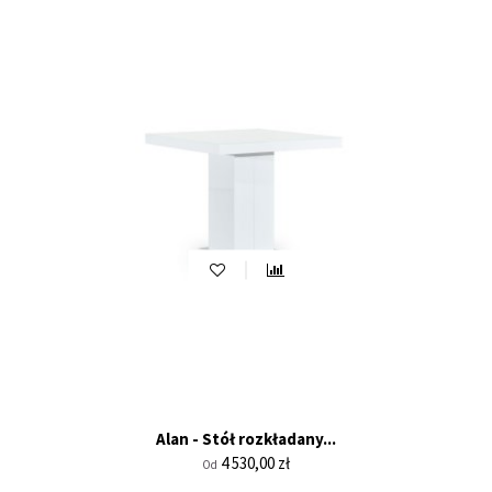
Alan - Stół rozkładany...
Cena
4 530,00 zł
Od