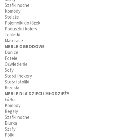
Szafki nocne
Komody
Stelaże
Pojemniki do łóżek
Poduszki i kołdry
Toaletki
Materace
MEBLE OGRODOWE
Donice
Fotele
Oświetlenie
Sofy
Stołki i hokery
Stoły i stoliki
Krzesła
MEBLE DLA DZIECI I MŁODZIEŻY
Łóżka
Komody
Regały
Szafki nocne
Biurka
Szafy
Półki