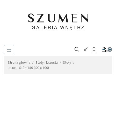
Toggle
☰
0
navigation
Strona główna
Stoły i krzesła
Stoły
Lexus - Stół (180-300 x 100)