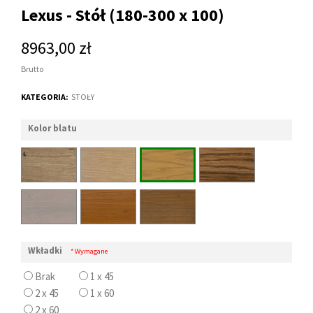
Lexus - Stół (180-300 x 100)
8963,00 zł
Brutto
KATEGORIA:
STOŁY
Kolor blatu
Wkładki
* Wymagane
Brak
1 x 45
2 x 45
1 x 60
2 x 60