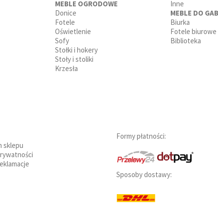
MEBLE OGRODOWE
Inne
Donice
MEBLE DO GAB
Fotele
Biurka
Oświetlenie
Fotele biurowe
Sofy
Biblioteka
Stołki i hokery
Stoły i stoliki
Krzesła
Formy płatności:
n sklepu
prywatności
reklamacje
Sposoby dostawy: