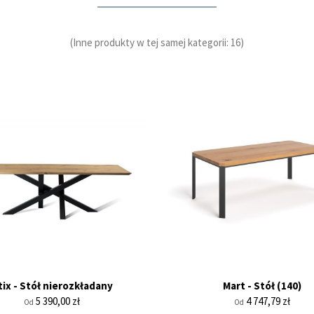
(Inne produkty w tej samej kategorii: 16)
tix - Stół nierozkładany
Mart - Stół (140)
Cena
Cena
5 390,00 zł
4 747,79 zł
Od
Od