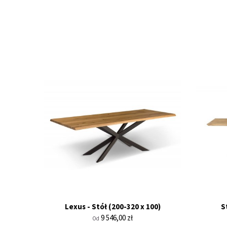
Lexus - Stół (200-320 x 100)
S
Cena
9 546,00 zł
Od