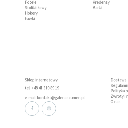
Fotele
Kredensy
Stoliki i ławy
Barki
Hokery
Ławki
Sklep internetowy:
Dostawa
Regulami
tel. +48 41 310 89 19
Polityka 
Zwroty i 
e-mail: kontakt@galeriaszumen.pl
O nas