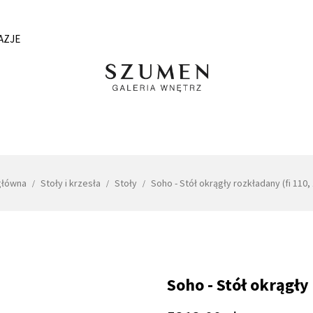
AZJE
główna
Stoły i krzesła
Stoły
Soho - Stół okrągły rozkładany (fi 110,
Soho - Stół okrągły