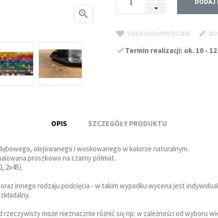
DODAJ 

DODAJ DO LISTY ŻYCZEŃ
DO
Termin realizacji: ok. 10 -
OPIS
SZCZEGÓŁY PRODUKTU
a dębowego, olejowanego i woskowanego w kolorze naturalnym.
malowana proszkowo na czarny półmat.
, 2x45).
 oraz innego rodzaju podcięcia - w takim wypadku wycena jest indywidua
zkładalny.
rzeczywisty może nieznacznie różnić się np: w zależności od wyboru wie