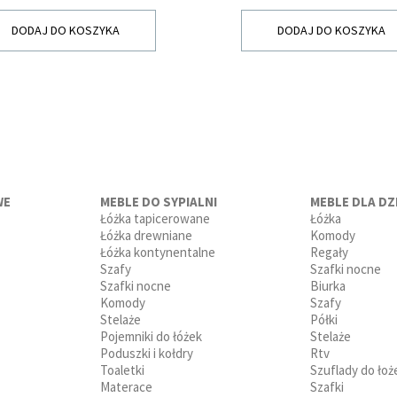
DODAJ DO KOSZYKA
DODAJ DO KOSZYKA
WE
MEBLE DO SYPIALNI
MEBLE DLA DZI
Łóżka tapicerowane
Łóżka
Łóżka drewniane
Komody
Łóżka kontynentalne
Regały
Szafy
Szafki nocne
Szafki nocne
Biurka
Komody
Szafy
Stelaże
Półki
Pojemniki do łóżek
Stelaże
Poduszki i kołdry
Rtv
Toaletki
Szuflady do łoż
Materace
Szafki