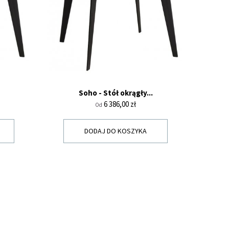
Soho - Stół okrągły...
Cena
6 386,00 zł
Od
DODAJ DO KOSZYKA
Y