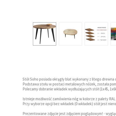
Stół Soho posiada okrągły blat wykonany z litego drewn
Podstawa stołu w postaci metalowych nóżek, została po
Polecamy dobranie wkładek wydłużających stół (1x45, 1x60
Istnieje możliwość zamówienia nóg w kolorze z palety RAL
Przy wyborze opcji bez wkładek (0 wkładek) stół jest niero
Prezentowane zdjęcie jest zdjęciem poglądowym! - wygląd 