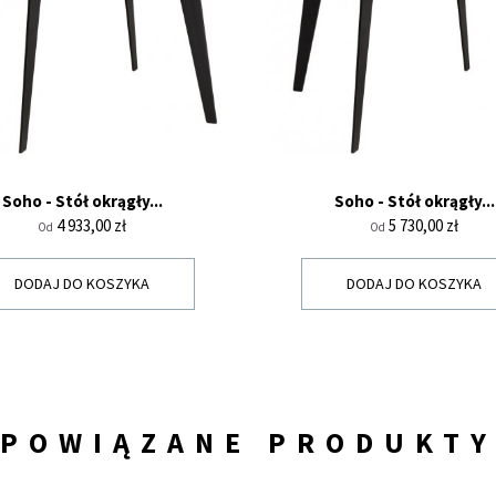
Soho - Stół okrągły...
Soho - Stół okrągły...
Cena
Cena
4 933,00 zł
5 730,00 zł
Od
Od
DODAJ DO KOSZYKA
DODAJ DO KOSZYKA
POWIĄZANE PRODUKT