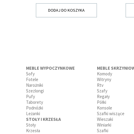
DODAJ DO KOSZYKA
MEBLE WYPOCZYNKOWE
MEBLE SKRZYNIO
Sofy
Komody
Fotele
Witryny
Narożniki
Rtv
Szezlongi
Szafy
Pufy
Regały
Taborety
Półki
Podnóżki
Konsole
Leżanki
Szafki wiszące
STOŁY I KRZESŁA
Wieszaki
Stoły
Winiarki
Krzesła
Szafki