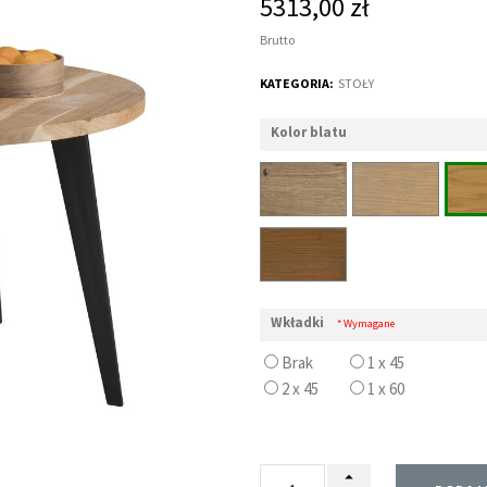
5313,00 zł
Brutto
KATEGORIA:
STOŁY
Kolor blatu
Wkładki
* Wymagane
Brak
1 x 45
2 x 45
1 x 60