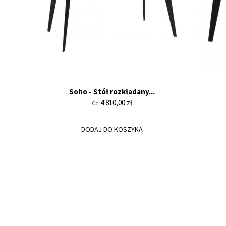
Soho - Stół rozkładany...
Cena
4 810,00 zł
Od
DODAJ DO KOSZYKA