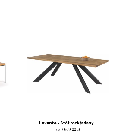
Levante - Stół rozkładany...
Cena
7 609,00 zł
Od