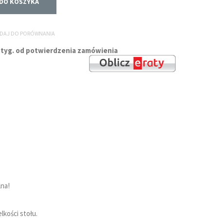
DO KOSZYKA
DAJ DO PORÓWNANIA
 12 tyg. od potwierdzenia zamówienia
lna!
lkości stołu.