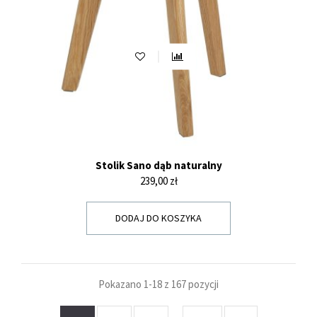
Stolik Sano dąb naturalny
Cena
239,00 zł
DODAJ DO KOSZYKA
Pokazano 1-18 z 167 pozycji