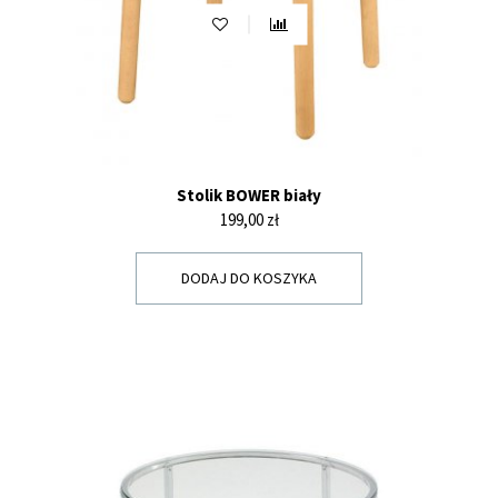
Stolik BOWER biały
Cena
199,00 zł
DODAJ DO KOSZYKA