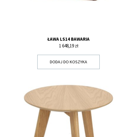
ŁAWA LS14 BAWARIA
Cena
1 648,19 zł
DODAJ DO KOSZYKA