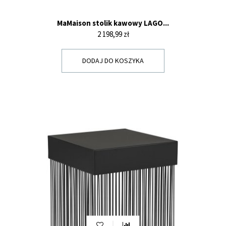
MaMaison stolik kawowy LAGO...
Cena
2 198,99 zł
DODAJ DO KOSZYKA