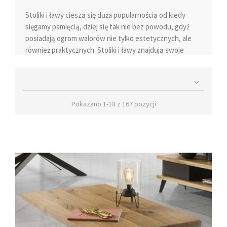
Stoliki i ławy
cieszą się duża popularnością od kiedy
sięgamy pamięcią, dziej się tak nie bez powodu, gdyż
posiadają ogrom walorów nie tylko estetycznych, ale
również praktycznych. Stoliki i ławy znajdują swoje
zastosowanie nie tylko na salonach, ale również w
innych pomieszczeniach w domu jak i lokalach

użytkowych.
Kącik wypoczynkowy
kojarzy nam się z
wygodną sofą czy fotelem
, ale żeby był kompletny nie
Pokazano 1-18 z 167 pozycji
może zabraknąć blatu, na który odstawimy filiżankę
kawy czy talerzyk z ciastem. To od wielkości naszej sofy
będzie zależało czy postawimy ławę czy wystarczający
będzie stolik kawowy.
Stoliki kawowe nowoczesne
Stoliki kawowe nowoczesne
są niezwykle funkcjonalne
i stanowią doskonałą ozdobę pokoju dziennego.
Wykonane z szkła oraz solidnych materiałów, nadają
industrialny i dekoracyjny charakter pomieszczeniu.
Owalne, stylowe i szczelne szuflady pozwalają na