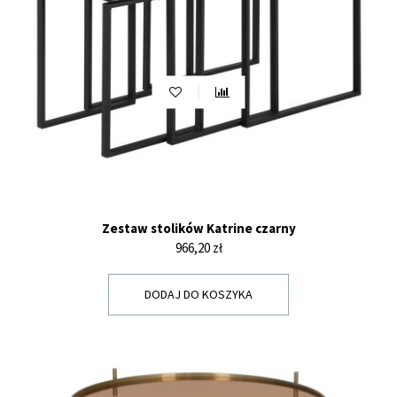
Zestaw stolików Katrine czarny
Cena
966,20 zł
DODAJ DO KOSZYKA