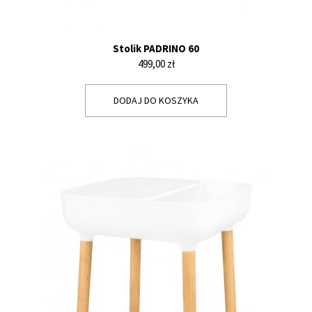
Stolik PADRINO 60
Cena
499,00 zł
DODAJ DO KOSZYKA