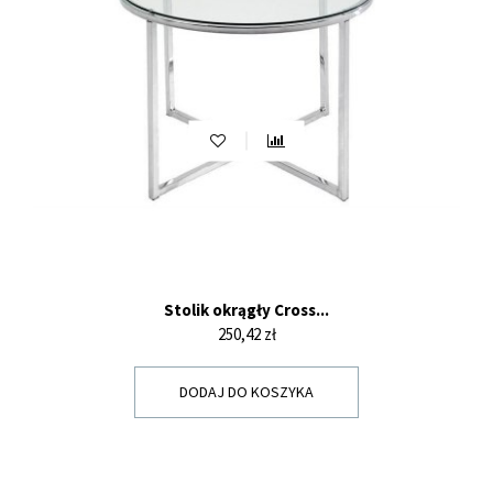
Stolik okrągły Cross...
Cena
250,42 zł
DODAJ DO KOSZYKA