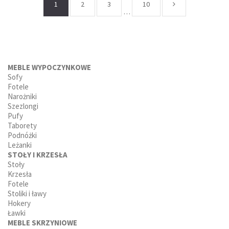
1
2
3
10
…
MEBLE WYPOCZYNKOWE
Sofy
Fotele
Narożniki
Szezlongi
Pufy
Taborety
Podnóżki
Leżanki
STOŁY I KRZESŁA
Stoły
Krzesła
Fotele
Stoliki i ławy
Hokery
Ławki
MEBLE SKRZYNIOWE