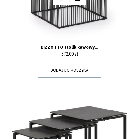
BIZZOTTO stolik kawowy...
Cena
572,00 zł
DODAJ DO KOSZYKA