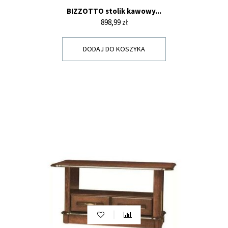
BIZZOTTO stolik kawowy...
Cena
898,99 zł
DODAJ DO KOSZYKA