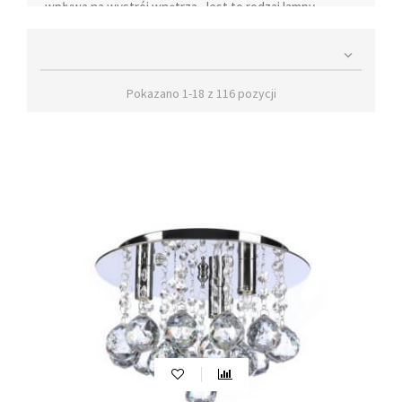
wpływa na wystrój wnętrza. Jest to rodzaj
lampy
sufitowej
, która może być wyposażona w żarówki LED,
czujniki ruchu oraz oznaczenie IP44, co zapewnia

szczelność i sprawia, że świetnie nadaje się do łazienek.
W naszym sklepie oferujemy największy wybór
Pokazano 1-18 z 116 pozycji
nowoczesnych plafonów sufitowych, które doskonale
sprawdzą się w każdym pomieszczeniu.
Co to jest plafon sufitowy?
Plafon sufitowy, zwany również plafonem, to rodzaj
oświetlenia, które montuje się bezpośrednio na suficie.
Jest to wybór idealny dla osób poszukujących
minimalistycznego i funkcjonalnego oświetlenia do
swojej aranżacji wnętrz. Występują w różnych
kształtach, rozmiarach i stylach, co pozwala dopasować
je do każdej przestrzeni. Mogą być także wyposażone w
różne rodzaje żarówek, takie jak ledowe,
energooszczędne czy tradycyjne żarówki, co sprawia,
że są one bardzo elastycznym rozwiązaniem
oświetleniowym.