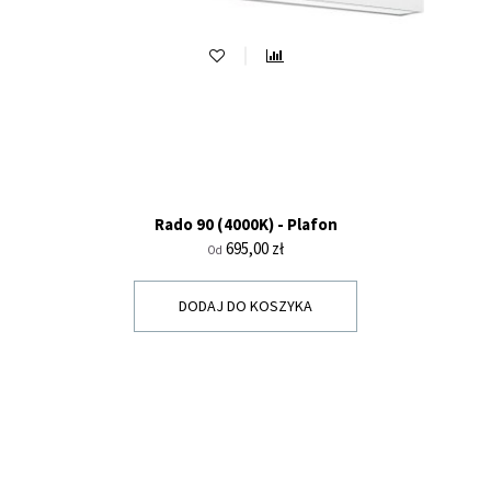
Rado 90 (4000K) - Plafon
Cena
695,00 zł
Od
DODAJ DO KOSZYKA