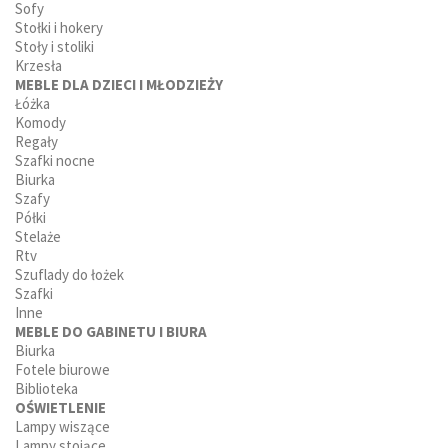
Sofy
Stołki i hokery
Stoły i stoliki
Krzesła
MEBLE DLA DZIECI I MŁODZIEŻY
Łóżka
Komody
Regały
Szafki nocne
Biurka
Szafy
Półki
Stelaże
Rtv
Szuflady do łożek
Szafki
Inne
MEBLE DO GABINETU I BIURA
Biurka
Fotele biurowe
Biblioteka
OŚWIETLENIE
Lampy wiszące
Lampy stojące