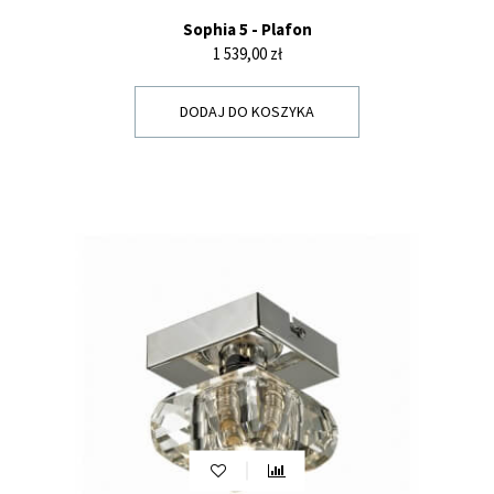
Sophia 5 - Plafon
Cena
1 539,00 zł
DODAJ DO KOSZYKA