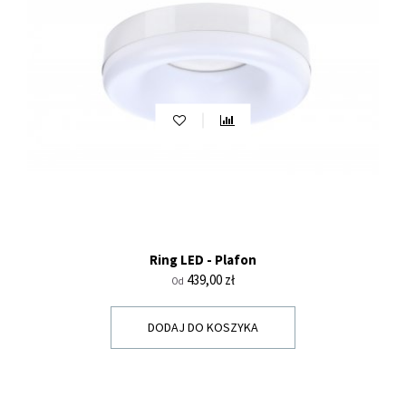
Ring LED - Plafon
Cena
439,00 zł
Od
DODAJ DO KOSZYKA