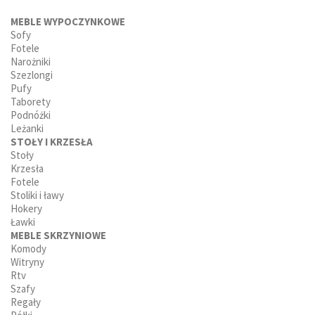
MEBLE WYPOCZYNKOWE
Sofy
Fotele
Narożniki
Szezlongi
Pufy
Taborety
Podnóżki
Leżanki
STOŁY I KRZESŁA
Stoły
Krzesła
Fotele
Stoliki i ławy
Hokery
Ławki
MEBLE SKRZYNIOWE
Komody
Witryny
Rtv
Szafy
Regały