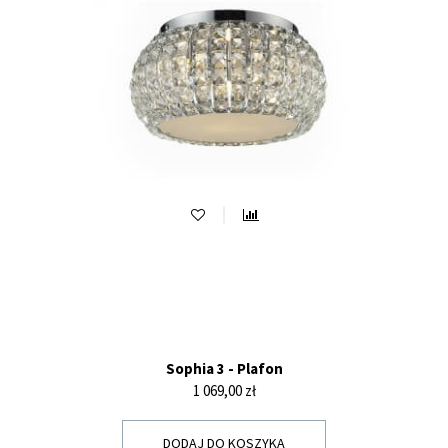
Sophia 3 - Plafon
Cena
1 069,00 zł
DODAJ DO KOSZYKA