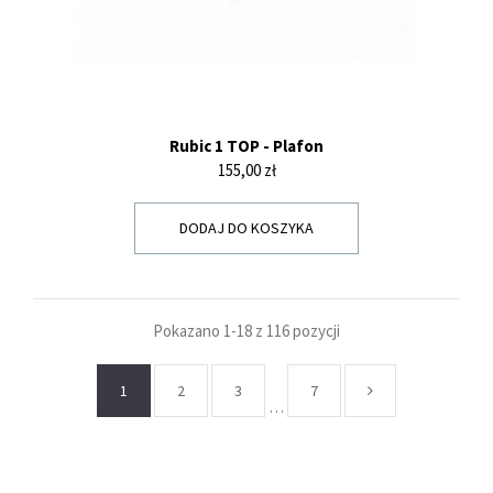
Rubic 1 TOP - Plafon
Cena
155,00 zł
DODAJ DO KOSZYKA
Pokazano 1-18 z 116 pozycji
1
2
3
7
…