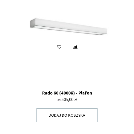
Rado 60 (4000K) - Plafon
Cena
505,00 zł
Od
DODAJ DO KOSZYKA