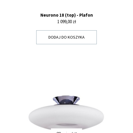
Neurono 18 (top) - Plafon
Cena
1 099,00 zł
DODAJ DO KOSZYKA