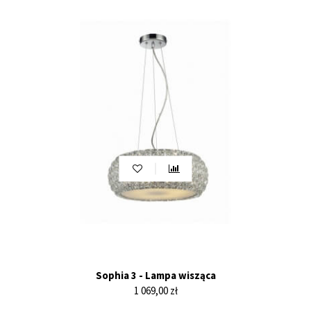
Sophia 3 - Lampa wisząca
Cena
1 069,00 zł