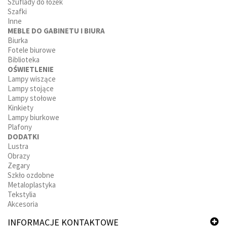
Szuflady do łożek
Szafki
Inne
MEBLE DO GABINETU I BIURA
Biurka
Fotele biurowe
Biblioteka
OŚWIETLENIE
Lampy wiszące
Lampy stojące
Lampy stołowe
Kinkiety
Lampy biurkowe
Plafony
DODATKI
Lustra
Obrazy
Zegary
Szkło ozdobne
Metaloplastyka
Tekstylia
Akcesoria
INFORMACJE KONTAKTOWE