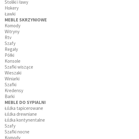
Stoliki i ławy
Hokery
Ławki
MEBLE SKRZYNIOWE
Komody
Witryny
Rtv
Szafy
Regały
Półki
Konsole
Szafki wiszące
Wieszaki
Winiarki
Szafki
Kredensy
Barki
MEBLE DO SYPIALNI
Łóżka tapicerowane
Łóżka drewniane
Łóżka kontynentalne
Szafy
Szafki nocne
Komody