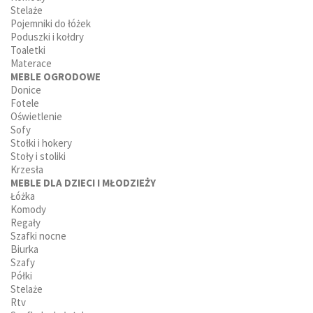
Stelaże
Pojemniki do łóżek
Poduszki i kołdry
Toaletki
Materace
MEBLE OGRODOWE
Donice
Fotele
Oświetlenie
Sofy
Stołki i hokery
Stoły i stoliki
Krzesła
MEBLE DLA DZIECI I MŁODZIEŻY
Łóżka
Komody
Regały
Szafki nocne
Biurka
Szafy
Półki
Stelaże
Rtv