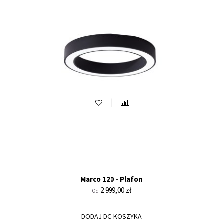
Marco 120 - Plafon
Cena
2 999,00 zł
Od
DODAJ DO KOSZYKA