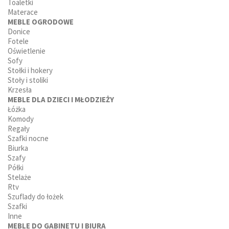
Toaletki
Materace
MEBLE OGRODOWE
Donice
Fotele
Oświetlenie
Sofy
Stołki i hokery
Stoły i stoliki
Krzesła
MEBLE DLA DZIECI I MŁODZIEŻY
Łóżka
Komody
Regały
Szafki nocne
Biurka
Szafy
Półki
Stelaże
Rtv
Szuflady do łożek
Szafki
Inne
MEBLE DO GABINETU I BIURA