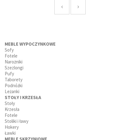
MEBLE WYPOCZYNKOWE
Sofy
Fotele
Narożniki
Szezlongi
Pufy
Taborety
Podnóżki
Leżanki
STOŁY I KRZESŁA
Stoły
Krzesła
Fotele
Stoliki i ławy
Hokery
Ławki
MEBLE SKRZYNIOWE