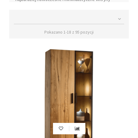
nadają szyku i elegancji we wnętrzu.
Witryny do salonu i pokoju dziennego

Witryny do salonu i pokoju dziennego pełnią podwójną
rolę - eksponują to, co znajduje się w ich wnętrzu,
Pokazano 1-18 z 95 pozycji
jednocześnie zapewniając ochronę przed kurzem i
uszkodzeniem. Można w nich wyeksponować kolekcje
szklanek, porcelany, pamiątki podróżnicze czy cenne
przedmioty, takie jak zdjęcia rodzinne. Dzięki witrynom
można cieszyć się widokiem tych przedmiotów,
jednocześnie mając pewność, że są one bezpieczne i
chronione.
Witryny szklane lub przeszklone do
salonu
Witryny szklane to doskonały sposób na dodanie
przejrzystego uroku i elegancji do salonu. Szklane
fronty i przeszklone półki tworzą efektowną
prezentację przedmiotów, jednocześnie optycznie
powiększając przestrzeń. Odpowiednio dobrana witryna