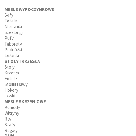
MEBLE WYPOCZYNKOWE
Sofy
Fotele
Narożniki
Szezlongi
Pufy
Taborety
Podnóżki
Leżanki
STOŁY I KRZESŁA
Stoły
Krzesła
Fotele
Stoliki i ławy
Hokery
Ławki
MEBLE SKRZYNIOWE
Komody
Witryny
Rtv
Szafy
Regały