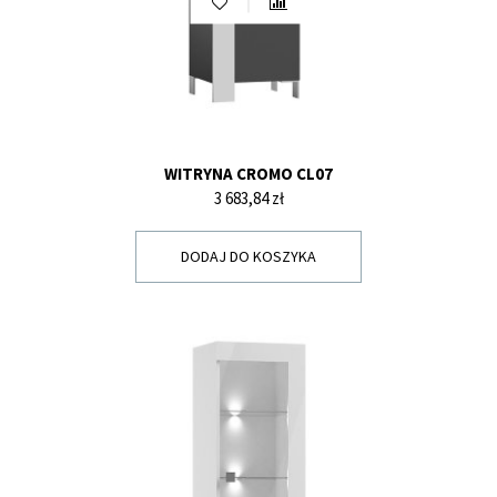
WITRYNA CROMO CL07
Cena
3 683,84 zł
DODAJ DO KOSZYKA