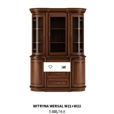
WITRYNA WERSAL W21+W22
Cena
5 688,74 zł