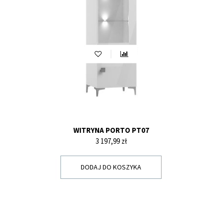
WITRYNA PORTO PT07
Cena
3 197,99 zł
DODAJ DO KOSZYKA