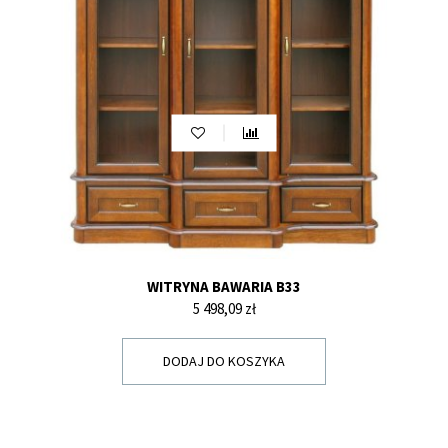
WITRYNA BAWARIA B33
Cena
5 498,09 zł
DODAJ DO KOSZYKA