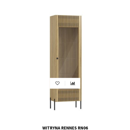
czy porcelana, witryna 4-drzwiowa pozwoli Ci zachować
elegancki porządek, jednocześnie dodając
wyrafinowanego uroku do Twojego wnętrza.
Witryna 2-drzwiowa
Witryna 2-drzwiowa to doskonały wybór dla tych, którzy
szukają kompromisu między estetyką a
funkcjonalnością. Dwie drzwi otwierające się na
przeciwne strony umożliwiają łatwe i eleganckie
wyeksponowanie Twoich ulubionych przedmiotów.
Niezależnie od tego, czy chcesz przechowywać książki,
szkło, ozdoby czy kolekcje, witryna 2-drzwiowa oferuje
praktyczną przestrzeń i dodaje uroku Twojemu
salonowi lub pokoju dziennemu.
Witryna 1-drzwiowa
Witryna 1-drzwiowa to doskonały wybór dla tych, którzy
cenią minimalistyczny design i elegancję. Jedno drzwi
oznacza, że wnętrze witryny jest jednolite, co pozwala
na pełne skoncentrowanie się na eksponowanych
przedmiotach. Ta kompaktowa i stylowa witryna
WITRYNA RENNES RN06