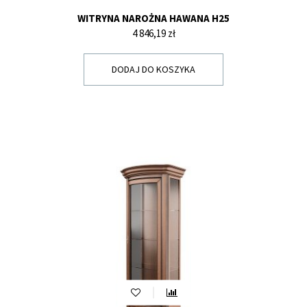
WITRYNA NAROŻNA HAWANA H25
Cena
4 846,19 zł
DODAJ DO KOSZYKA