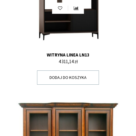
WITRYNA LINEA LN13
Cena
4 311,14 zł
DODAJ DO KOSZYKA