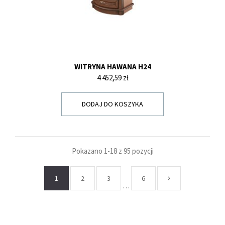
WITRYNA HAWANA H24
Cena
4 452,59 zł
DODAJ DO KOSZYKA
Pokazano 1-18 z 95 pozycji
1
2
3
6
…