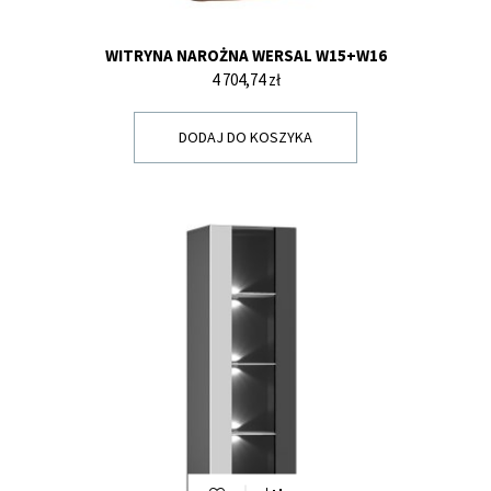
WITRYNA NAROŻNA WERSAL W15+W16
Cena
4 704,74 zł
DODAJ DO KOSZYKA