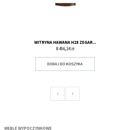
WITRYNA HAWANA H28 ZEGAR...
Cena
8 456,24 zł
DODAJ DO KOSZYKA
MEBLE WYPOCZYNKOWE