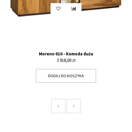
Moreno 010 - Komoda duża
Cena
3 918,00 zł
DODAJ DO KOSZYKA