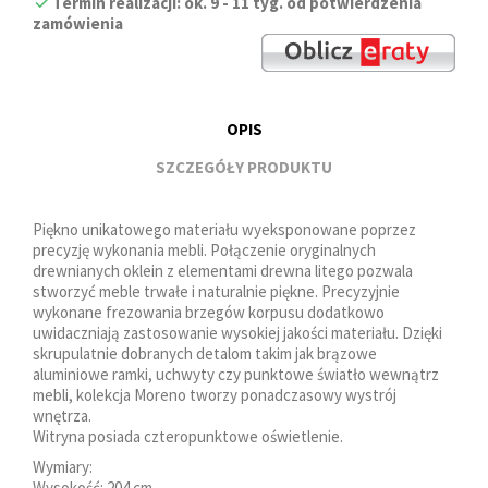
Termin realizacji: ok. 9 - 11 tyg. od potwierdzenia
zamówienia
OPIS
SZCZEGÓŁY PRODUKTU
Piękno unikatowego materiału wyeksponowane poprzez
precyzję wykonania mebli. Połączenie oryginalnych
drewnianych oklein z elementami drewna litego pozwala
stworzyć meble trwałe i naturalnie piękne. Precyzyjnie
wykonane frezowania brzegów korpusu dodatkowo
uwidaczniają zastosowanie wysokiej jakości materiału. Dzięki
skrupulatnie dobranych detalom takim jak brązowe
aluminiowe ramki, uchwyty czy punktowe światło wewnątrz
mebli, kolekcja Moreno tworzy ponadczasowy wystrój
wnętrza.
Witryna posiada czteropunktowe oświetlenie.
Wymiary:
Wysokość: 204 cm