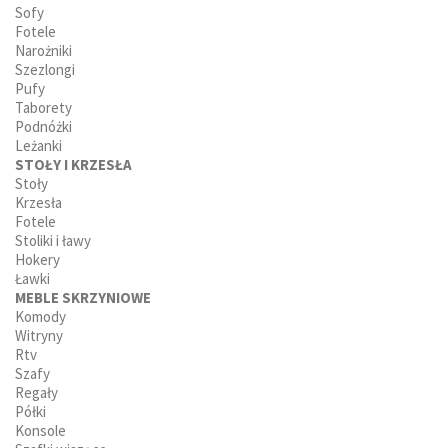
Sofy
Fotele
Narożniki
Szezlongi
Pufy
Taborety
Podnóżki
Leżanki
STOŁY I KRZESŁA
Stoły
Krzesła
Fotele
Stoliki i ławy
Hokery
Ławki
MEBLE SKRZYNIOWE
Komody
Witryny
Rtv
Szafy
Regały
Półki
Konsole