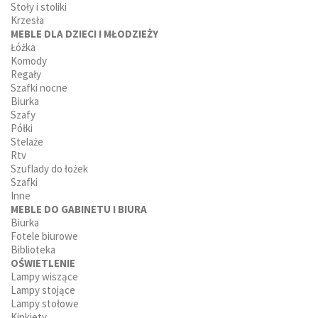
Stoły i stoliki
Krzesła
MEBLE DLA DZIECI I MŁODZIEŻY
Łóżka
Komody
Regały
Szafki nocne
Biurka
Szafy
Półki
Stelaże
Rtv
Szuflady do łożek
Szafki
Inne
MEBLE DO GABINETU I BIURA
Biurka
Fotele biurowe
Biblioteka
OŚWIETLENIE
Lampy wiszące
Lampy stojące
Lampy stołowe
Kinkiety