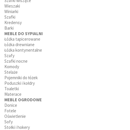
Szafki wiszące
Wieszaki
Winiarki
Szafki
Kredensy
Barki
MEBLE DO SYPIALNI
Łóżka tapicerowane
Łóżka drewniane
Łóżka kontynentalne
Szafy
Szafki nocne
Komody
Stelaże
Pojemniki do łóżek
Poduszki i kołdry
Toaletki
Materace
MEBLE OGRODOWE
Donice
Fotele
Oświetlenie
Sofy
Stołki i hokery