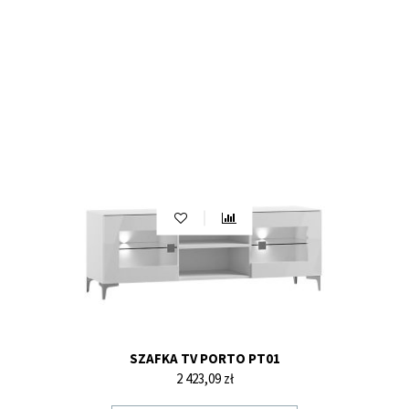
SZAFKA TV PORTO PT01
Cena
2 423,09 zł