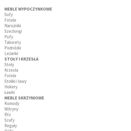
MEBLE WYPOCZYNKOWE
Sofy
Fotele
Narożniki
Szezlongi
Pufy
Taborety
Podnóżki
Leżanki
STOŁY I KRZESŁA
Stoły
Krzesła
Fotele
Stoliki i ławy
Hokery
Ławki
MEBLE SKRZYNIOWE
Komody
Witryny
Rtv
Szafy
Regały