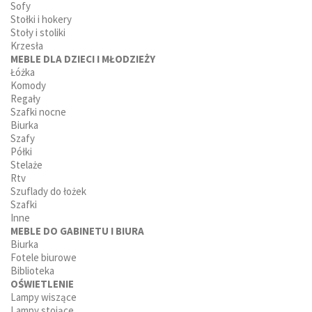
Sofy
Stołki i hokery
Stoły i stoliki
Krzesła
MEBLE DLA DZIECI I MŁODZIEŻY
Łóżka
Komody
Regały
Szafki nocne
Biurka
Szafy
Półki
Stelaże
Rtv
Szuflady do łożek
Szafki
Inne
MEBLE DO GABINETU I BIURA
Biurka
Fotele biurowe
Biblioteka
OŚWIETLENIE
Lampy wiszące
Lampy stojące