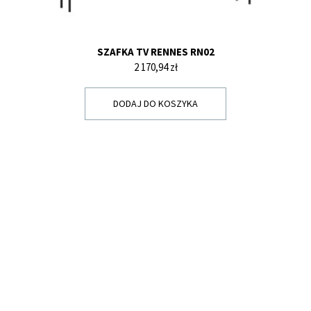
SZAFKA TV RENNES RN02
Cena
2 170,94 zł
DODAJ DO KOSZYKA