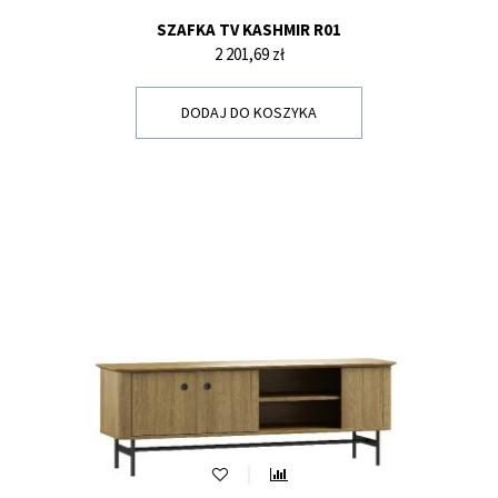
SZAFKA TV KASHMIR R01
Cena
2 201,69 zł
DODAJ DO KOSZYKA