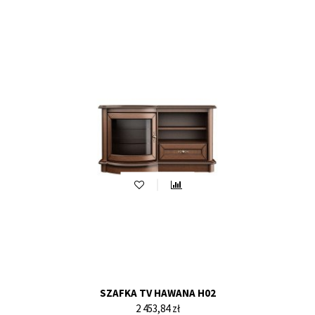
SZAFKA TV HAWANA H02
Cena
2 453,84 zł