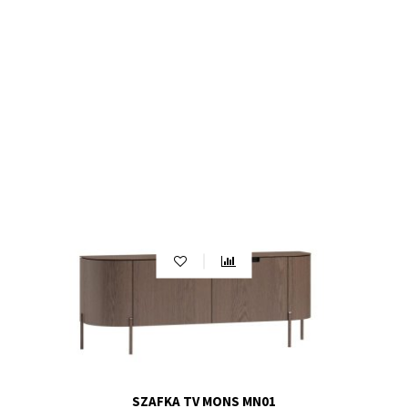
Funkcjonalność i Estetyka w Jednym Miejscu
Szafka RTV to nie tylko praktyczny mebel, ale również
element dekoracyjny, który wzbogaca wygląd Twojego
pomieszczenia. Zapraszamy do naszego sklepu, gdzie
znajdziesz unikalne modele szafek RTV, które są
zarówno funkcjonalne, jak i estetycznie
zaprojektowane. Odkryj możliwości, jakie niesie ze sobą
nasza różnorodna oferta i wybierz mebel, który idealnie
uzupełni Twoje wnętrze.
Niech szafka RTV stanie się sercem Twojego domu.
Dzięki naszej różnorodnej ofercie znajdziesz idealny
model, który spełni Twoje oczekiwania zarówno pod
względem funkcjonalności, jak i stylu. Zapraszamy do
naszego sklepu meblowego, gdzie czekają na Ciebie
inspirujące wzory i praktyczne rozwiązania. Skompletuj
swoje centrum rozrywki z nami już dziś!
Jeśli interesuje cię także wybór innych mebli do
uzupełnienia swojego wnętrza, to mamy dla ciebie
SZAFKA TV MONS MN01