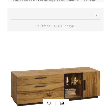
zwiększają funkcjonalność, ale także wspaniale
podbijają styl wnętrza, w którym się znajdują. Szafka

RTV już dawno przestała pełnić jedynie rolę blatu, na
którym umieszczało się telewizor. To teraz miejsce,
Pokazano 1-18 z 51 pozycji
które stanowi centrum kina domowego, służy do
nagłośnienia, przechowywania dekodera oraz kolekcji
płyt z filmami. Fakt, że telewizory coraz częściej montuje
się na ścianie, otworzył drzwi do nadania szafkom RTV
bardziej ozdobnego charakteru, zachowując
jednocześnie ich funkcjonalność.
Odkryj Naszą Ofertę Szafek RTV
Meble, które możesz zobaczyć w naszym sklepie, są nie
tylko bardzo funkcjonalne, ale również oryginalne, dzięki
ciekawemu designowi. Dzięki bogatej kolorystyce i
interesującym kształtom doskonale komponują się z
wnętrzem i stają się jego piękną ozdobą. Nasza oferta
szafek RTV zadowoli zarówno zwolenników prostych
brył, jak i miłośników bardziej ekstrawaganckich
wzorów. Większość modeli jest wyposażona w