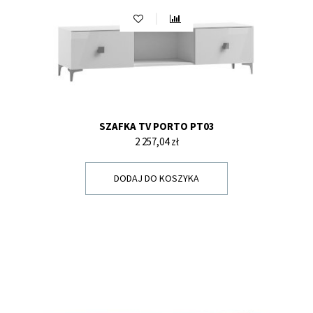
SZAFKA TV PORTO PT03
Cena
2 257,04 zł
DODAJ DO KOSZYKA