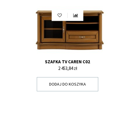
SZAFKA TV CAREN C02
Cena
2 453,84 zł
DODAJ DO KOSZYKA