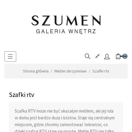
Toggle
☰
0
navigation
Strona główna
Meble skrzyniowe
Szafki rtv
Szafki rtv
Szafka RTV może nie być okazałym meblem, ale jej rola
w domu jest bardzo duża i istotna. Staje się centralnym
miejscem, gdzie chcemy zamontować telewizor, co
dzięki szafce RTV staje się proste. Meble RTV nie tylko