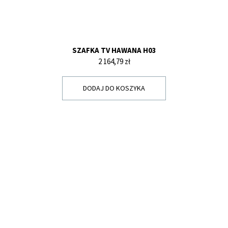
SZAFKA TV HAWANA H03
Cena
2 164,79 zł
DODAJ DO KOSZYKA