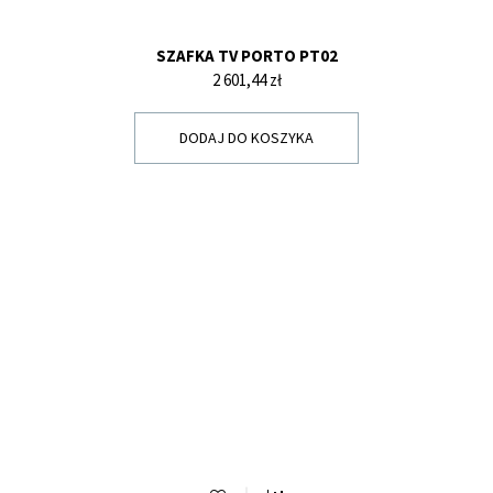
SZAFKA TV PORTO PT02
Cena
2 601,44 zł
DODAJ DO KOSZYKA