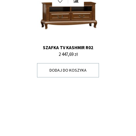
SZAFKA TV KASHMIR R02
Cena
2 447,69 zł
DODAJ DO KOSZYKA