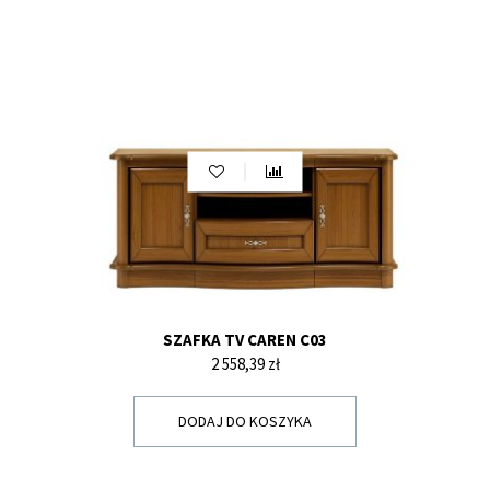
SZAFKA TV CAREN C03
Cena
2 558,39 zł
DODAJ DO KOSZYKA