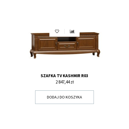
SZAFKA TV KASHMIR R03
Cena
2 847,44 zł
DODAJ DO KOSZYKA