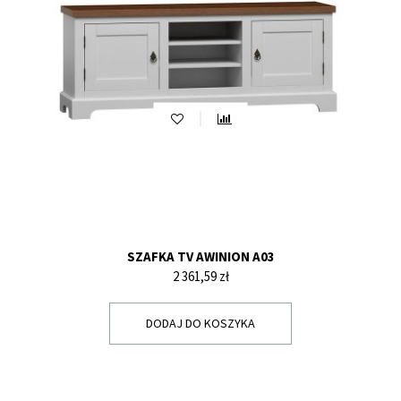
SZAFKA TV AWINION A03
Cena
2 361,59 zł
DODAJ DO KOSZYKA