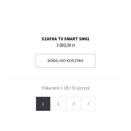
SZAFKA TV SMART SM01
Cena
3 050,39 zł
DODAJ DO KOSZYKA
Pokazano 1-18 z 51 pozycji
1
2
3