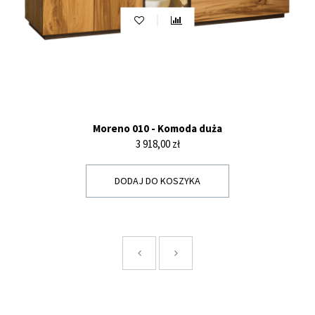
Moreno 010 - Komoda duża
Cena
3 918,00 zł
DODAJ DO KOSZYKA