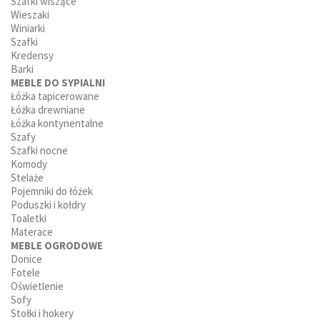
Szafki wiszące
Wieszaki
Winiarki
Szafki
Kredensy
Barki
MEBLE DO SYPIALNI
Łóżka tapicerowane
Łóżka drewniane
Łóżka kontynentalne
Szafy
Szafki nocne
Komody
Stelaże
Pojemniki do łóżek
Poduszki i kołdry
Toaletki
Materace
MEBLE OGRODOWE
Donice
Fotele
Oświetlenie
Sofy
Stołki i hokery