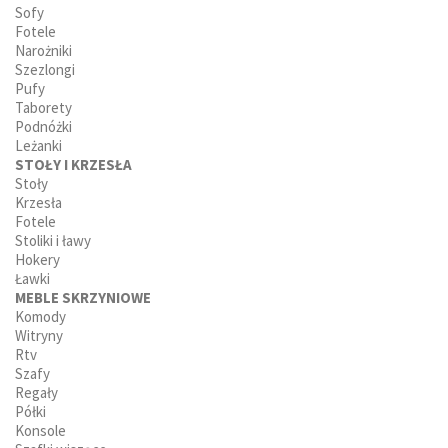
Sofy
Fotele
Narożniki
Szezlongi
Pufy
Taborety
Podnóżki
Leżanki
STOŁY I KRZESŁA
Stoły
Krzesła
Fotele
Stoliki i ławy
Hokery
Ławki
MEBLE SKRZYNIOWE
Komody
Witryny
Rtv
Szafy
Regały
Półki
Konsole