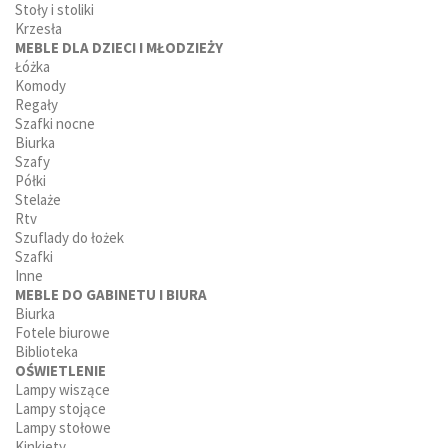
Stoły i stoliki
Krzesła
MEBLE DLA DZIECI I MŁODZIEŻY
Łóżka
Komody
Regały
Szafki nocne
Biurka
Szafy
Półki
Stelaże
Rtv
Szuflady do łożek
Szafki
Inne
MEBLE DO GABINETU I BIURA
Biurka
Fotele biurowe
Biblioteka
OŚWIETLENIE
Lampy wiszące
Lampy stojące
Lampy stołowe
Kinkiety