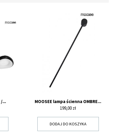
...
MOOSEE lampa ścienna OMBRE...
Cena
199,00 zł
DODAJ DO KOSZYKA