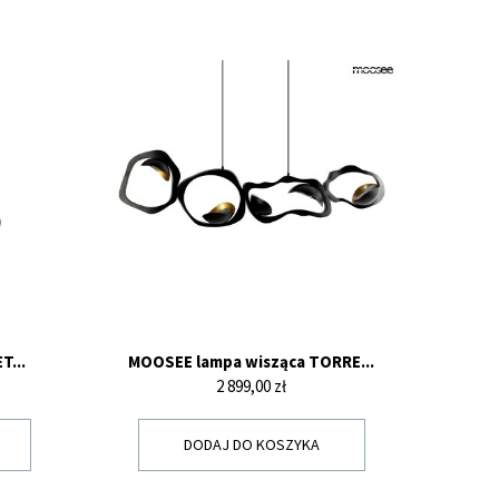
T...
MOOSEE lampa wisząca TORRE...
Cena
2 899,00 zł
DODAJ DO KOSZYKA