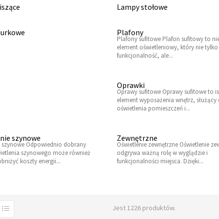
iszące
Lampy stołowe
iurkowe
Plafony
Plafony sufitowe Plafon sufitowy to n
element oświetleniowy, który nie tylk
funkcjonalność, ale...
Oprawki
Oprawy sufitowe Oprawy sufitowe to i
element wyposażenia wnętrz, służący
oświetlenia pomieszczeń i...
nie szynowe
Zewnętrzne
e szynowe Odpowiednio dobrany
Oświetlenie zewnętrzne Oświetlenie ze
ietlenia szynowego może również
odgrywa ważną rolę w wyglądzie i
niżyć koszty energii...
funkcjonalności miejsca. Dzięki...
Jest 1226 produktów.