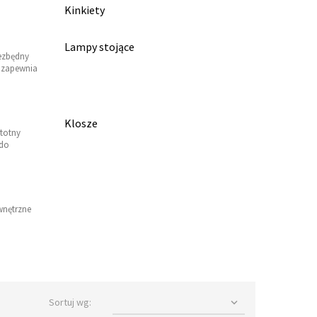
Kinkiety
Lampy stojące
iezbędny
o zapewnia
Klosze
stotny
 do
wnętrzne
Sortuj wg:
