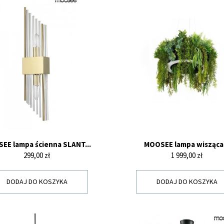
EE lampa ścienna SLANT...
MOOSEE lampa wisząca.
Cena
Cena
299,00 zł
1 999,00 zł
DODAJ DO KOSZYKA
DODAJ DO KOSZYKA