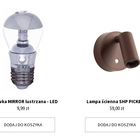
ka MIRROR lustrzana - LED
Lampa ścienna SHP PICKE
Cena
Cena
9,99 zł
59,00 zł
DODAJ DO KOSZYKA
DODAJ DO KOSZYKA