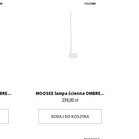
RE...
MOOSEE lampa ścienna OMBRE...
Cena
239,00 zł
DODAJ DO KOSZYKA