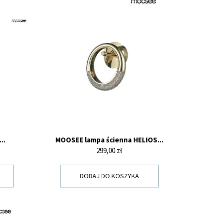
..
MOOSEE lampa ścienna HELIOS...
Cena
299,00 zł
DODAJ DO KOSZYKA