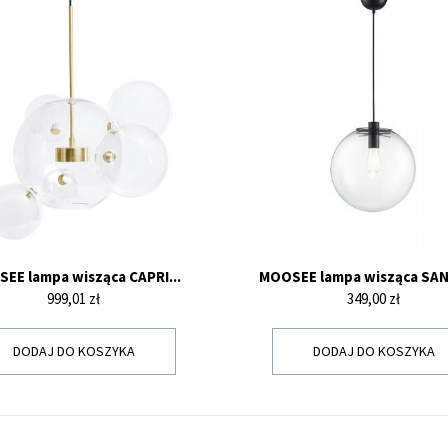
EE lampa wisząca CAPRI...
MOOSEE lampa wisząca SAN
Cena
Cena
999,01 zł
349,00 zł
DODAJ DO KOSZYKA
DODAJ DO KOSZYKA