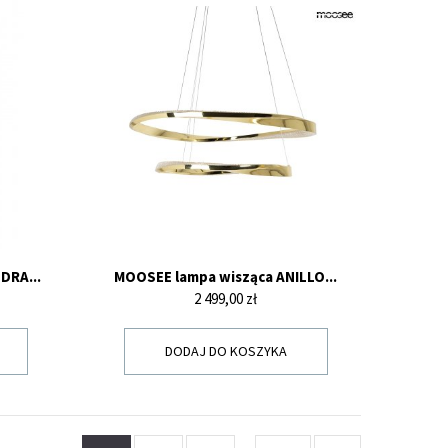
DRA...
MOOSEE lampa wisząca ANILLO...
Cena
2 499,00 zł
DODAJ DO KOSZYKA