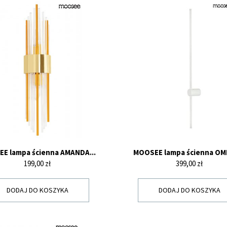
E lampa ścienna AMANDA...
MOOSEE lampa ścienna OMB
Cena
Cena
199,00 zł
399,00 zł
DODAJ DO KOSZYKA
DODAJ DO KOSZYKA