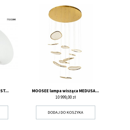
ST...
MOOSEE lampa wisząca MEDUSA...
Cena
10 999,00 zł
DODAJ DO KOSZYKA