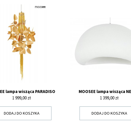
E lampa wisząca PARADISO
MOOSEE lampa wisząca NE
Cena
Cena
1 999,00 zł
1 399,00 zł
DODAJ DO KOSZYKA
DODAJ DO KOSZYKA