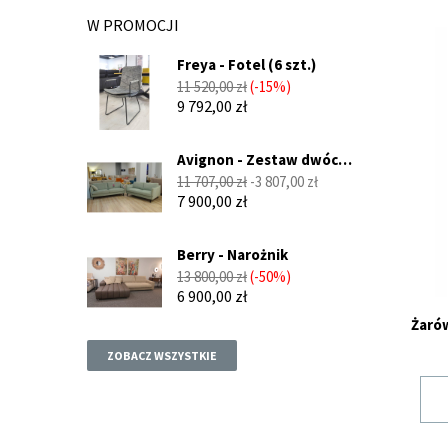
W PROMOCJI
Freya - Fotel (6 szt.)
Cena
Cena
11 520,00 zł
-15%
podstawowa
9 792,00 zł
Avignon - Zestaw dwóch
sof...
Cena
Cena
11 707,00 zł
-3 807,00 zł
podstawowa
7 900,00 zł
Berry - Narożnik
Cena
Cena
13 800,00 zł
-50%
podstawowa
6 900,00 zł
Żarów
ZOBACZ WSZYSTKIE