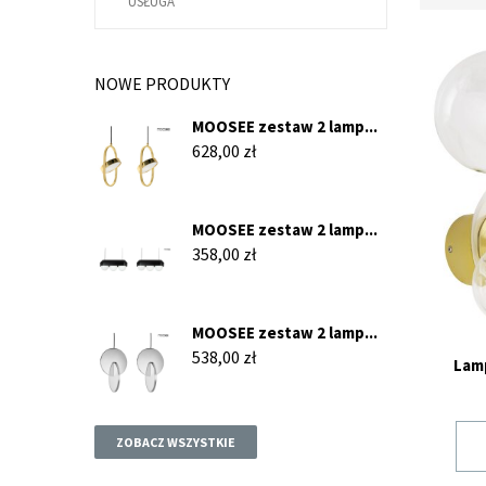
USŁUGA
NOWE PRODUKTY
MOOSEE zestaw 2 lamp...
Cena
628,00 zł
MOOSEE zestaw 2 lamp...
Cena
358,00 zł
MOOSEE zestaw 2 lamp...
Cena
538,00 zł
Lamp
ZOBACZ WSZYSTKIE