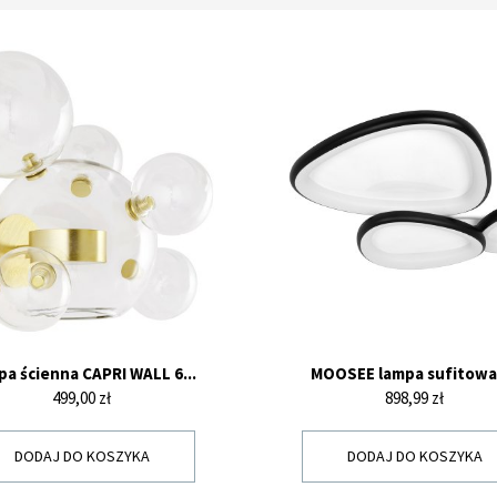
a ścienna CAPRI WALL 6...
MOOSEE lampa sufitowa /
Cena
Cena
499,00 zł
898,99 zł
DODAJ DO KOSZYKA
DODAJ DO KOSZYKA