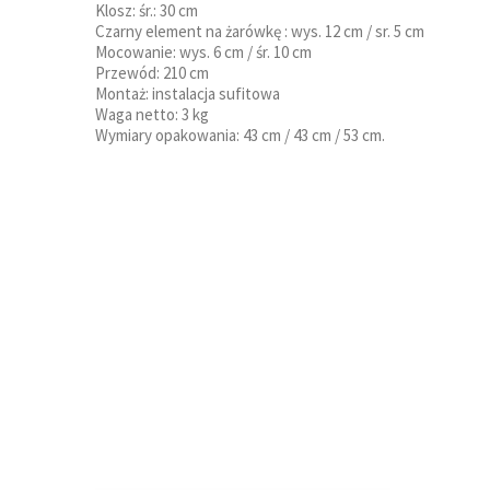
Klosz: śr.: 30 cm
Czarny element na żarówkę : wys. 12 cm / sr. 5 cm
Mocowanie: wys. 6 cm / śr. 10 cm
Przewód: 210 cm
Montaż: instalacja sufitowa
Waga netto: 3 kg
Wymiary opakowania: 43 cm / 43 cm / 53 cm.