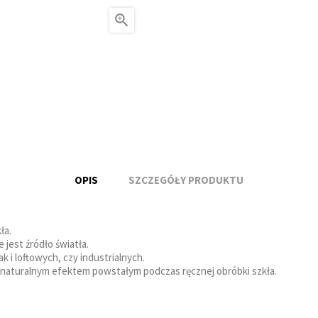

OPIS
SZCZEGÓŁY PRODUKTU
ła.
jest źródło światła.
 i loftowych, czy industrialnych.
ą naturalnym efektem powstałym podczas ręcznej obróbki szkła.