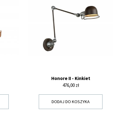
Honore II - Kinkiet
Cena
476,00 zł
DODAJ DO KOSZYKA