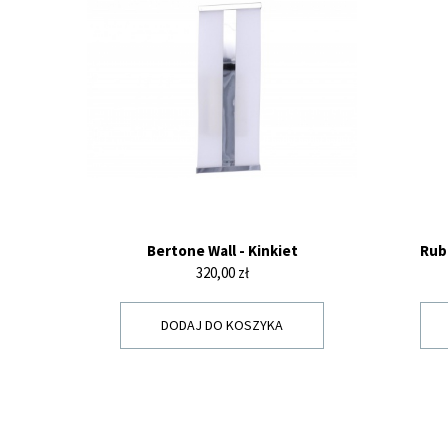
Bertone Wall - Kinkiet
Rub
Cena
320,00 zł
DODAJ DO KOSZYKA