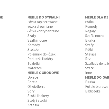
WE
MEBLE DO SYPIALNI
MEBLE DLA DZI
Łóżka tapicerowane
Łóżka
Łóżka drewniane
Komody
Łóżka kontynentalne
Regały
Szafy
Szafki nocne
Szafki nocne
Biurka
Komody
Szafy
Stelaże
Półki
Pojemniki do łóżek
Stelaże
Poduszki i kołdry
Rtv
Toaletki
Szuflady do łoż
Materace
Szafki
MEBLE OGRODOWE
Inne
Donice
MEBLE DO GAB
Fotele
Biurka
Oświetlenie
Fotele biurowe
Sofy
Biblioteka
Stołki i hokery
Stoły i stoliki
Krzesła