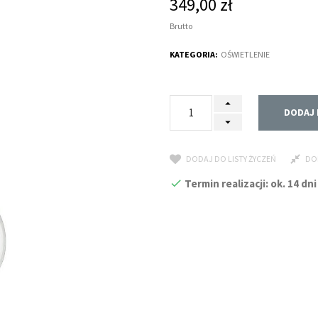
349,00 zł
Brutto
KATEGORIA:
OŚWIETLENIE
DODAJ 
DODAJ DO LISTY ŻYCZEŃ
DO
Termin realizacji: ok. 14 d