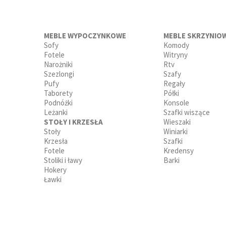
MEBLE WYPOCZYNKOWE
MEBLE SKRZYNIO
Sofy
Komody
Fotele
Witryny
Narożniki
Rtv
Szezlongi
Szafy
Pufy
Regały
Taborety
Półki
Podnóżki
Konsole
Leżanki
Szafki wiszące
STOŁY I KRZESŁA
Wieszaki
Stoły
Winiarki
Krzesła
Szafki
Fotele
Kredensy
Stoliki i ławy
Barki
Hokery
Ławki