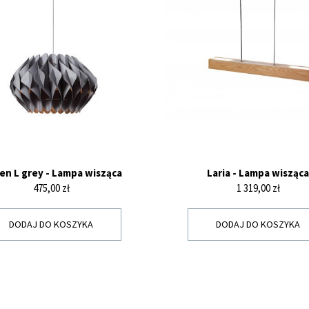
en L grey - Lampa wisząca
Laria - Lampa wisząca
Cena
Cena
475,00 zł
1 319,00 zł
DODAJ DO KOSZYKA
DODAJ DO KOSZYKA