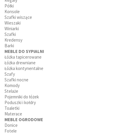
Regały
Półki
Konsole
Szafki wiszące
Wieszaki
Winiarki
Szafki
Kredensy
Barki
MEBLE DO SYPIALNI
Łóżka tapicerowane
Łóżka drewniane
Łóżka kontynentalne
Szafy
Szafki nocne
Komody
Stelaże
Pojemniki do łóżek
Poduszki i kołdry
Toaletki
Materace
MEBLE OGRODOWE
Donice
Fotele