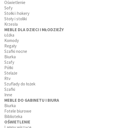
Oświetlenie
Sofy
Stołki i hokery
Stoły i stoliki
Krzesła
MEBLE DLA DZIECI I MŁODZIEŻY
Łóżka
Komody
Regały
Szafki nocne
Biurka
Szafy
Półki
Stelaże
Rtv
Szuflady do łożek
Szafki
Inne
MEBLE DO GABINETU I BIURA
Biurka
Fotele biurowe
Biblioteka
OŚWIETLENIE
Lampy wiszące