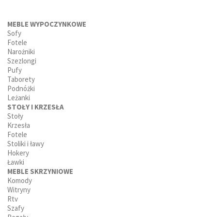
MEBLE WYPOCZYNKOWE
Sofy
Fotele
Narożniki
Szezlongi
Pufy
Taborety
Podnóżki
Leżanki
STOŁY I KRZESŁA
Stoły
Krzesła
Fotele
Stoliki i ławy
Hokery
Ławki
MEBLE SKRZYNIOWE
Komody
Witryny
Rtv
Szafy