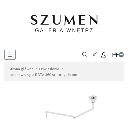
Toggle
☰
0
navigation
Strona główna
Oświetlenie
Lampa wisząca ROTA 360 srebrny chrom