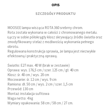
OPIS
SZCZEGÓŁY PRODUKTU
MOOSEE lampa wisząca ROTA 360 srebrny chrom.
Rota została wykonana w całości z chromowanego metalu.
Łączy w sobie półokrągły klosz skrywający źródło światła oraz
zmodyfikowany stelaż z możliwością wykonania pełnego
obrotu.
Regulowana konstrukcja sprawia, że lampa jest niezwykle
efektowną i praktyczną oprawą.
Światło: E27 max. 40 W (brak w zestawie)
Oprawa: wys. 176,5 cm / szer. 125 cm / gł. 40 cm
Klosz: śr. 40 cm / wys. 20 cm
Mocowanie: śr. 12 cm / wys. 9 cm
Ramiona: dł. 50 cm / wys. 2 cm / szer. 1,5 cm
Przewód: 130 cm
Montaż: instalacja sufitowa
Waga netto: 4 kg
Wymiary opakowania: 58 cm / 58 cm / 27 cm.