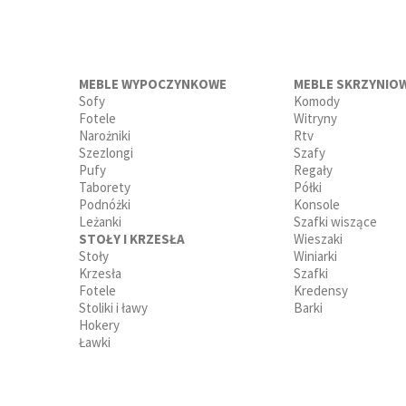
MEBLE WYPOCZYNKOWE
MEBLE SKRZYNIO
Sofy
Komody
Fotele
Witryny
Narożniki
Rtv
Szezlongi
Szafy
Pufy
Regały
Taborety
Półki
Podnóżki
Konsole
Leżanki
Szafki wiszące
STOŁY I KRZESŁA
Wieszaki
Stoły
Winiarki
Krzesła
Szafki
Fotele
Kredensy
Stoliki i ławy
Barki
Hokery
Ławki