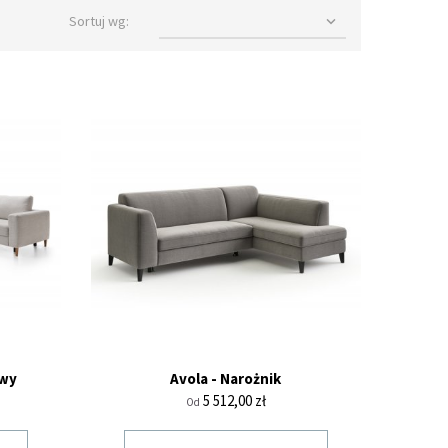
Sortuj wg:

owy
Avola - Narożnik
Cena
5 512,00 zł
Od