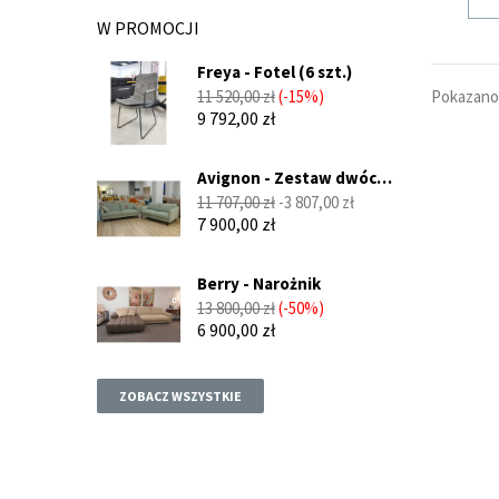
W PROMOCJI
Freya - Fotel (6 szt.)
Cena
Cena
Pokazano 
11 520,00 zł
-15%
podstawowa
9 792,00 zł
Avignon - Zestaw dwóch
sof...
Cena
Cena
11 707,00 zł
-3 807,00 zł
podstawowa
7 900,00 zł
Berry - Narożnik
Cena
Cena
13 800,00 zł
-50%
podstawowa
6 900,00 zł
ZOBACZ WSZYSTKIE