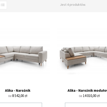
Jest 4 produktów.
Alika - Narożnik
Alika - Narożnik moduł
Cena
Cena
8 542,00 zł
14 010,00 zł
Od
Od