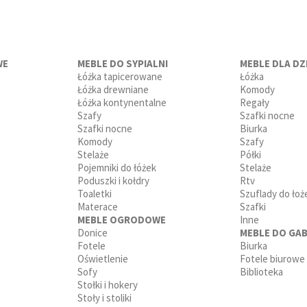
WE
MEBLE DO SYPIALNI
MEBLE DLA DZI
Łóżka tapicerowane
Łóżka
Łóżka drewniane
Komody
Łóżka kontynentalne
Regały
Szafy
Szafki nocne
Szafki nocne
Biurka
Komody
Szafy
Stelaże
Półki
Pojemniki do łóżek
Stelaże
Poduszki i kołdry
Rtv
Toaletki
Szuflady do łoż
Materace
Szafki
MEBLE OGRODOWE
Inne
Donice
MEBLE DO GAB
Fotele
Biurka
Oświetlenie
Fotele biurowe
Sofy
Biblioteka
Stołki i hokery
Stoły i stoliki