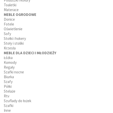
Poduszki i kołdry
Toaletki
Materace
MEBLE OGRODOWE
Donice
Fotele
Oświetlenie
Sofy
Stołki i hokery
Stoły i stoliki
Krzesła
MEBLE DLA DZIECI I MŁODZIEŻY
Łóżka
Komody
Regały
Szafki nocne
Biurka
Szafy
Półki
Stelaże
Rtv
Szuflady do łożek
Szafki
Inne