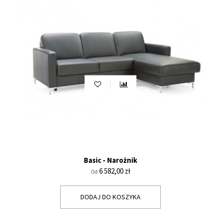
Basic - Narożnik
Cena
6 582,00 zł
Od
DODAJ DO KOSZYKA