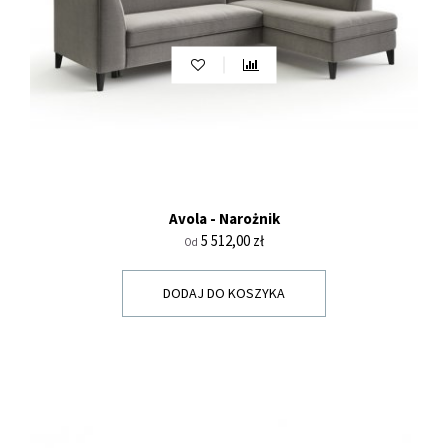
Avola - Narożnik
Cena
5 512,00 zł
Od
DODAJ DO KOSZYKA