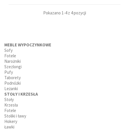
Pokazano 1-4 z 4 pozycji
MEBLE WYPOCZYNKOWE
Sofy
Fotele
Narożniki
Szezlongi
Pufy
Taborety
Podnóżki
Leżanki
STOŁY I KRZESŁA
Stoły
Krzesła
Fotele
Stoliki i ławy
Hokery
Ławki