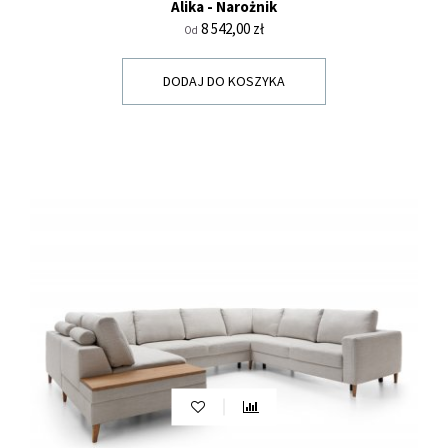
Alika - Narożnik
Cena
8 542,00 zł
Od
DODAJ DO KOSZYKA