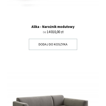
Alika - Narożnik modułowy
Cena
14 010,00 zł
Od
DODAJ DO KOSZYKA