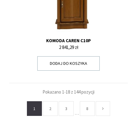
KOMODA CAREN C10P
Cena
2 841,29 zł
DODAJ DO KOSZYKA
Pokazano 1-18 z 144 pozycji
1
2
3
8
…