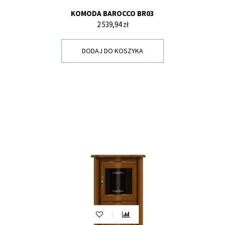
KOMODA BAROCCO BR03
Cena
2 539,94 zł
DODAJ DO KOSZYKA