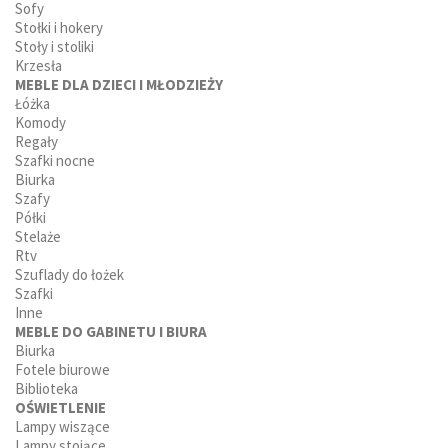
Sofy
Stołki i hokery
Stoły i stoliki
Krzesła
MEBLE DLA DZIECI I MŁODZIEŻY
Łóżka
Komody
Regały
Szafki nocne
Biurka
Szafy
Półki
Stelaże
Rtv
Szuflady do łożek
Szafki
Inne
MEBLE DO GABINETU I BIURA
Biurka
Fotele biurowe
Biblioteka
OŚWIETLENIE
Lampy wiszące
Lampy stojące