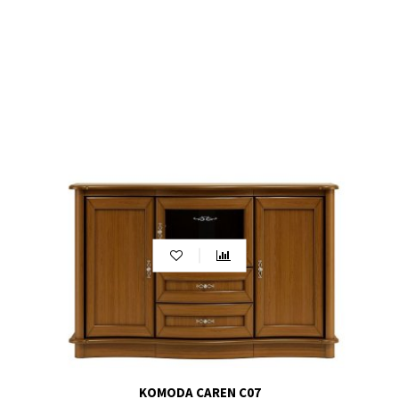
pomieszczeniu. Może służyć jako podstawa dla
telewizora, podstawka pod ozdobne przedmioty lub
stolik dekoracyjny. Komody niskie doskonale nadają się
do pomieszczeń o niskich sufach lub tam, gdzie chcemy
zachować niski profil mebla.
Kiedy wybierasz komodę, warto również rozważyć inne
meble, które będą idealnie pasować do Twojej aranżacji
wnętrza.
Sofa
to doskonałe uzupełnienie dla komody w
salonie, tworząc wygodną i stylową strefę
wypoczynkową. Możesz również zestawić komodę z
eleganckim
stolikiem kawowym
, który stanie się
centralnym punktem w salonie. Jeśli chcesz stworzyć
spójne wnętrze, pomyśl o dopasowanych
kolorystycznie
regałach
lub
półkach
, które dodadzą
miejsca do przechowywania i wyeksponują dekoracyjne
przedmioty. Kombinacja komody z designerskim
stolikiem nocnym
w sypialni stworzy harmonijną
przestrzeń do relaksu. A jeśli potrzebujesz większej
ilości miejsca do przechowywania, rozważ zestawienie
KOMODA CAREN C07