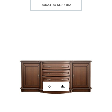
dostępną przestrzeń, zadbaj o zachowanie
DODAJ DO KOSZYKA
odpowiednich proporcji, aby komoda nie
dominowała nad innymi elementami wystroju.
Styl i design:
Wybierz komodę, która będzie
harmonijnie pasować do stylu wnętrza. Możesz
wybrać klasyczne wzory, nowoczesne linie,
rustykalne elementy lub minimalistyczne
projekty, zgodnie z Twoimi preferencjami
estetycznymi.
Materiały i jakość wykonania:
Zwróć uwagę na
materiały, z których wykonana jest komoda.
Drewno, fornir, płyta wiórowa to popularne
opcje. Upewnij się, że mebel wykonano z wysokiej
jakości materiałów, aby zapewnić trwałość i
długowieczność.
Kolorystyka:
Zastanów się, jaki kolor komody
najlepiej wpasuje się w Twoje wnętrze. Czy
preferujesz jasne, neutralne kolory, które
optycznie powiększą przestrzeń, czy może
chcesz dodać akcent kolorystyczny poprzez
wybór intensywnych tonów?
Cena:
Określ swój budżet i poszukaj komody,
która mieści się w jego ramach. Zwracaj uwagę na
stosunek jakości do ceny i porównuj oferty