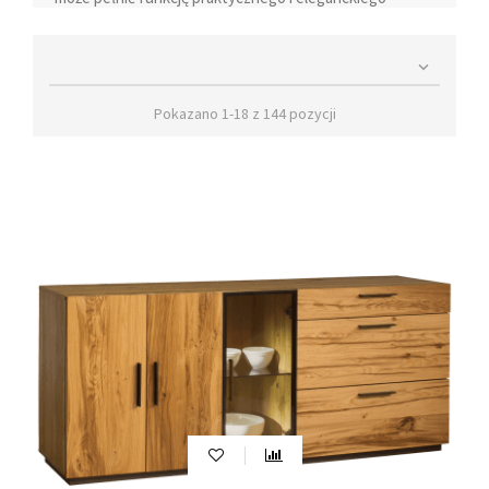
rozwiązania do przechowywania różnorodnych
przedmiotów. Niezależnie od tego, czy potrzebujesz

miejsca na ubrania, dokumenty, kosmetyki czy biżuterię,
komoda oferuje odpowiednie przestrzenie, które
Pokazano 1-18 z 144 pozycji
ułatwiają organizację i utrzymanie porządku.
Bogaty wybór wzorów, wielkości i
kolorystyki komód salonowych
Bogaty wybór wzorów
, wielkości oraz kolorystyki
oferowanych przez nas komód sprawia, że klienci o
różnych gustach i najbardziej wygórowanych
oczekiwaniach znajdą tutaj meble odpowiednie dla
siebie. Można wybierać spośród jasnych komód, które
wprowadzą do wnętrza nutę elegancji lub postawić na
klasyczne, dębowe komody o ciemniejszych odcieniach,
a nawet na komody z innowacyjnym efektem
postarzenia, który jeszcze bardziej podkreśla
naturalność mebli. Nowoczesne komody
zaprojektowane zostały z wyjątkową dbałością o
wygodę ich użytkowania, dlatego też wyposażono je w