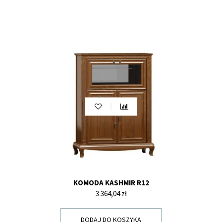
KOMODA KASHMIR R12
Cena
3 364,04 zł
DODAJ DO KOSZYKA