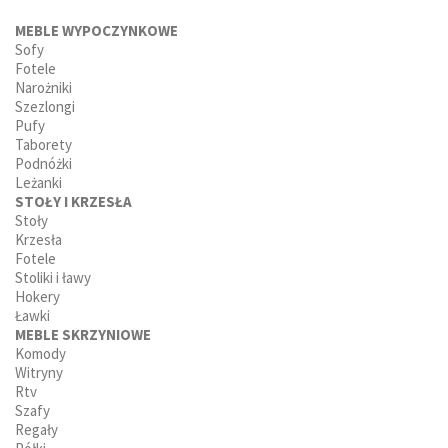
MEBLE WYPOCZYNKOWE
Sofy
Fotele
Narożniki
Szezlongi
Pufy
Taborety
Podnóżki
Leżanki
STOŁY I KRZESŁA
Stoły
Krzesła
Fotele
Stoliki i ławy
Hokery
Ławki
MEBLE SKRZYNIOWE
Komody
Witryny
Rtv
Szafy
Regały