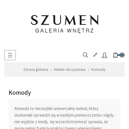
Toggle
☰
0
navigation
Strona główna
Meble skrzyniowe
Komody
Komody
Komoda to niezwykle uniwersalny mebel, który
doskonale sprawdzi się w każdym pomieszczeniu i nigdy
nie wyjdzie z mody. Jej wszechstronność sprawia, że
może pełnić funkcję praktycznego i eleganckiego