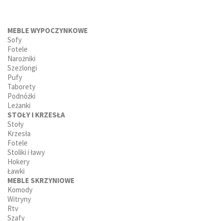
MEBLE WYPOCZYNKOWE
Sofy
Fotele
Narożniki
Szezlongi
Pufy
Taborety
Podnóżki
Leżanki
STOŁY I KRZESŁA
Stoły
Krzesła
Fotele
Stoliki i ławy
Hokery
Ławki
MEBLE SKRZYNIOWE
Komody
Witryny
Rtv
Szafy