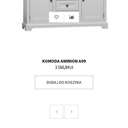
KOMODA AWINION A09
Cena
3 560,84 zł
DODAJ DO KOSZYKA