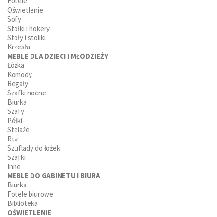
Fotele
Oświetlenie
Sofy
Stołki i hokery
Stoły i stoliki
Krzesła
MEBLE DLA DZIECI I MŁODZIEŻY
Łóżka
Komody
Regały
Szafki nocne
Biurka
Szafy
Półki
Stelaże
Rtv
Szuflady do łożek
Szafki
Inne
MEBLE DO GABINETU I BIURA
Biurka
Fotele biurowe
Biblioteka
OŚWIETLENIE