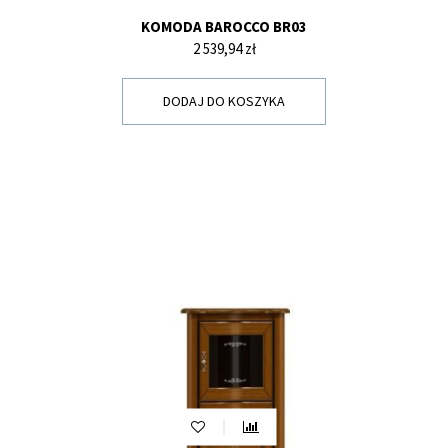
KOMODA BAROCCO BR03
Cena
2 539,94 zł
DODAJ DO KOSZYKA