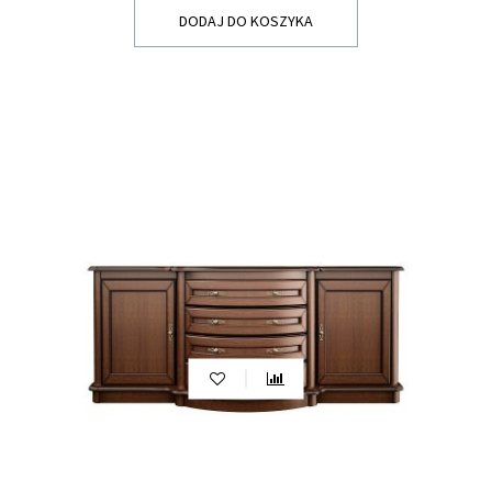
dostępną przestrzeń, zadbaj o zachowanie
DODAJ DO KOSZYKA
odpowiednich proporcji, aby komoda nie
dominowała nad innymi elementami wystroju.
Styl i design:
Wybierz komodę, która będzie
harmonijnie pasować do stylu wnętrza. Możesz
wybrać klasyczne wzory, nowoczesne linie,
rustykalne elementy lub minimalistyczne
projekty, zgodnie z Twoimi preferencjami
estetycznymi.
Materiały i jakość wykonania:
Zwróć uwagę na
materiały, z których wykonana jest komoda.
Drewno, fornir, płyta wiórowa to popularne
opcje. Upewnij się, że mebel wykonano z wysokiej
jakości materiałów, aby zapewnić trwałość i
długowieczność.
Kolorystyka:
Zastanów się, jaki kolor komody
najlepiej wpasuje się w Twoje wnętrze. Czy
preferujesz jasne, neutralne kolory, które
optycznie powiększą przestrzeń, czy może
chcesz dodać akcent kolorystyczny poprzez
wybór intensywnych tonów?
Cena:
Określ swój budżet i poszukaj komody,
która mieści się w jego ramach. Zwracaj uwagę na
stosunek jakości do ceny i porównuj oferty