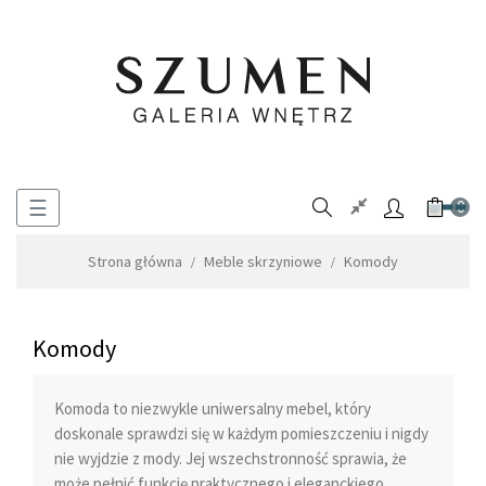
Toggle
☰
0
navigation
Strona główna
Meble skrzyniowe
Komody
Komody
Komoda to niezwykle uniwersalny mebel, który
doskonale sprawdzi się w każdym pomieszczeniu i nigdy
nie wyjdzie z mody. Jej wszechstronność sprawia, że
może pełnić funkcję praktycznego i eleganckiego