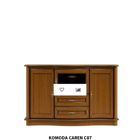
pomieszczeniu. Może służyć jako podstawa dla
telewizora, podstawka pod ozdobne przedmioty lub
stolik dekoracyjny. Komody niskie doskonale nadają się
do pomieszczeń o niskich sufach lub tam, gdzie chcemy
zachować niski profil mebla.
Kiedy wybierasz komodę, warto również rozważyć inne
meble, które będą idealnie pasować do Twojej aranżacji
wnętrza.
Sofa
to doskonałe uzupełnienie dla komody w
salonie, tworząc wygodną i stylową strefę
wypoczynkową. Możesz również zestawić komodę z
eleganckim
stolikiem kawowym
, który stanie się
centralnym punktem w salonie. Jeśli chcesz stworzyć
spójne wnętrze, pomyśl o dopasowanych
kolorystycznie
regałach
lub
półkach
, które dodadzą
miejsca do przechowywania i wyeksponują dekoracyjne
przedmioty. Kombinacja komody z designerskim
stolikiem nocnym
w sypialni stworzy harmonijną
przestrzeń do relaksu. A jeśli potrzebujesz większej
ilości miejsca do przechowywania, rozważ zestawienie
KOMODA CAREN C07