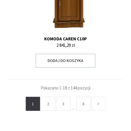
KOMODA CAREN C10P
Cena
2 841,29 zł
DODAJ DO KOSZYKA
Pokazano 1-18 z 144 pozycji
1
2
3
8
…