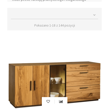
rozwiązania do przechowywania różnorodnych
przedmiotów. Niezależnie od tego, czy potrzebujesz

miejsca na ubrania, dokumenty, kosmetyki czy biżuterię,
komoda oferuje odpowiednie przestrzenie, które
Pokazano 1-18 z 144 pozycji
ułatwiają organizację i utrzymanie porządku.
Bogaty wybór wzorów, wielkości i
kolorystyki komód salonowych
Bogaty wybór wzorów
, wielkości oraz kolorystyki
oferowanych przez nas komód sprawia, że klienci o
różnych gustach i najbardziej wygórowanych
oczekiwaniach znajdą tutaj meble odpowiednie dla
siebie. Można wybierać spośród jasnych komód, które
wprowadzą do wnętrza nutę elegancji lub postawić na
klasyczne, dębowe komody o ciemniejszych odcieniach,
a nawet na komody z innowacyjnym efektem
postarzenia, który jeszcze bardziej podkreśla
naturalność mebli. Nowoczesne komody
zaprojektowane zostały z wyjątkową dbałością o
wygodę ich użytkowania, dlatego też wyposażono je w