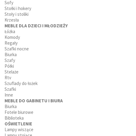
Sofy
Stołki i hokery
Stoły i stoliki
Krzesła
MEBLE DLA DZIECI I MŁODZIEŻY
Łóżka
Komody
Regały
Szafki nocne
Biurka
Szafy
Półki
Stelaże
Rtv
Szuflady do łożek
Szafki
Inne
MEBLE DO GABINETU I BIURA
Biurka
Fotele biurowe
Biblioteka
OŚWIETLENIE
Lampy wiszące
Lampy stojące