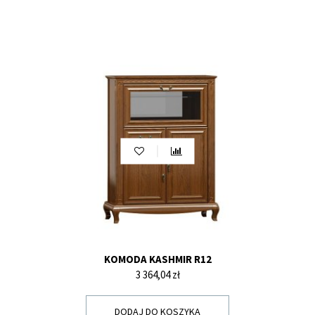
KOMODA KASHMIR R12
Cena
3 364,04 zł
DODAJ DO KOSZYKA