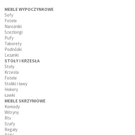
MEBLE WYPOCZYNKOWE
Sofy
Fotele
Narożniki
Szezlongi
Pufy
Taborety
Podnóżki
Leżanki
STOŁY I KRZESŁA
Stoły
Krzesła
Fotele
Stoliki i ławy
Hokery
Ławki
MEBLE SKRZYNIOWE
Komody
Witryny
Rtv
Szafy
Regały