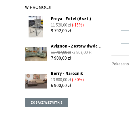
pracy.
W PROMOCJI
Kanap
kompak
Freya - Fotel (6 szt.)
Cena
Cena
11 520,00 zł
-15%
Dlateg
podstawowa
9 792,00 zł
jednoc
Desi
Avignon - Zestaw dwóch
Design
sof...
Cena
Cena
11 707,00 zł
-3 807,00 zł
podstawowa
wystró
7 900,00 zł
Pokazano 
znajdzi
Berry - Narożnik
Oferu
Cena
Cena
13 800,00 zł
-50%
salonó
podstawowa
6 900,00 zł
urok i 
Nasz
Dzięki
ZOBACZ WSZYSTKIE
w swo
Dlateg
jednoc