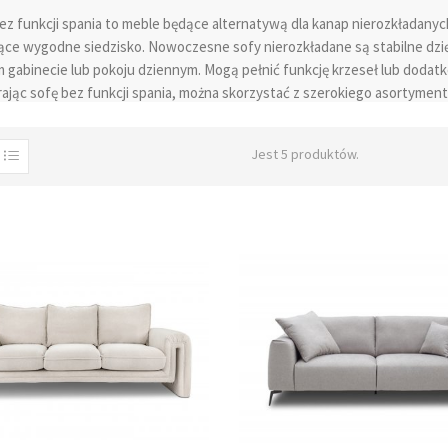
ez funkcji spania
to meble będące alternatywą dla kanap nierozkładany
ące wygodne siedzisko. Nowoczesne sofy nierozkładane są stabilne dzię
 gabinecie lub pokoju dziennym. Mogą pełnić funkcję krzeseł lub dodatk
rając
sofę bez funkcji spania
, można skorzystać z szerokiego asortymen
rowane mogą być trzyosobowe, dwuosobowe lub małe, idealne do mniejszy
czne i dekoracyjne, oferując wygodne miejsce do siedzenia bez koniec
Jest 5 produktów.
esne sofy nierozkładane w stylu skandynawskim mogą być pikowane z
ez funkcji spania jest stabilna dzięki sprężynom i solidnej konstrukcji. W
zenie wyboru mebli bez konieczności wychodzenia z domu.
 poszukujące
mebli do salonu
bez funkcji spania mogą wybierać spośród w
 są praktyczne i nowoczesne, idealnie nadające się do wyposażenia każd
, które pasują do każdego wnętrza i stylu. Warto również zwrócić uwag
ć się meblami przez wiele lat. Dzięki szerokiej ofercie i konkurencyjnym
o salonu.
y sofy bez funkcji spania
ez funkcji spania to idealne rozwiązanie dla tych, którzy nie potrzebuj
u wprowadza do wnętrza nieco glamouru, jednocześnie zapewniając komfo