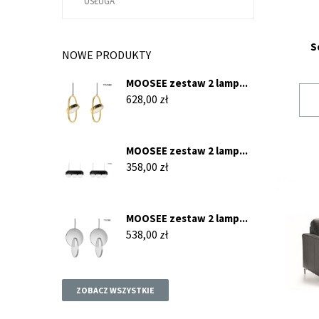
USŁUGA
nieroz
Dostęp
Trzyo
S
NOWE PRODUKTY
Dodatk
W zale
MOOSEE zestaw 2 lamp...
Prze
Cena
628,00 zł
Sofy n
wnętrz
MOOSEE zestaw 2 lamp...
każdeg
Cena
358,00 zł
wypoc
uroku 
gości.
MOOSEE zestaw 2 lamp...
Kana
Cena
538,00 zł
Kanap
pokój 
przeni
ZOBACZ WSZYSTKIE
Kanap