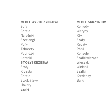
funkcj
MEBLE WYPOCZYNKOWE
MEBLE SKRZYNIO
Sofy
Komody
Fotele
Witryny
Narożniki
Rtv
Szezlongi
Szafy
Pufy
Regały
Taborety
Półki
Podnóżki
Konsole
Leżanki
Szafki wiszące
STOŁY I KRZESŁA
Wieszaki
Stoły
Winiarki
Krzesła
Szafki
Fotele
Kredensy
Stoliki i ławy
Barki
Hokery
Ławki