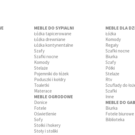
ą spania
,
fotele
,
podnóżki
,
pufy
i
narożniki
.
WE
MEBLE DO SYPIALNI
MEBLE DLA DZI
Łóżka tapicerowane
Łóżka
Łóżka drewniane
Komody
Łóżka kontynentalne
Regały
Szafy
Szafki nocne
Szafki nocne
Biurka
Komody
Szafy
Stelaże
Półki
Pojemniki do łóżek
Stelaże
Poduszki i kołdry
Rtv
Toaletki
Szuflady do łoż
Materace
Szafki
MEBLE OGRODOWE
Inne
Donice
MEBLE DO GAB
Fotele
Biurka
Oświetlenie
Fotele biurowe
Sofy
Biblioteka
Stołki i hokery
Stoły i stoliki