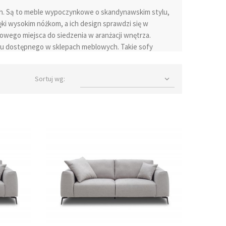
ch. Są to meble wypoczynkowe o skandynawskim stylu,
ki wysokim nóżkom, a ich design sprawdzi się w
owego miejsca do siedzenia w aranżacji wnętrza.
tu dostępnego w sklepach meblowych. Takie sofy
ch przestrzeni. Dzięki braku funkcji spania są
zności zajmowania dodatkowego miejsca.
Sortuj wg:

 drewnianymi nóżkami, dodając im
glamouru
. Każda
ysyłka również jest często dostępna, umożliwiając
ielu promocyjnych ofert. Sofy i kanapy bez funkcji
ego salonu. Można znaleźć wiele różnych modeli i
ę na jakość wykonania oraz wygodę użytkowania, aby
 cenom każdy będzie mógł znaleźć idealne meble do
ą dodatkowego miejsca do spania w salonie. W stylowym
rt relaksu oraz dbając o funkcjonalność. Takie sofy