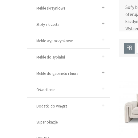
Sofy b
Meble skrzyniowe
oferuj
każdym
Stoły i krzesła
Wybie
tapice
Meble wypoczynkowe
prakty
Nowocz
Meble do sypialni
sofa b
sprawd
Meble do gabinetu i biura
Osoby
spania
Oświetlenie
wzorów
cieszy
swojeg
Dodatki do wnętrz
Atut
Super okazje
Sofa b
wydani