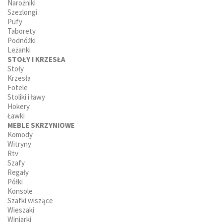
Narożniki
Szezlongi
Pufy
Taborety
Podnóżki
Leżanki
STOŁY I KRZESŁA
Stoły
Krzesła
Fotele
Stoliki i ławy
Hokery
Ławki
MEBLE SKRZYNIOWE
Komody
Witryny
Rtv
Szafy
Regały
Półki
Konsole
Szafki wiszące
Wieszaki
Winiarki