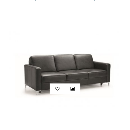
do odpoczynku po ciężkim dniu pracy. Dzięki nim można
stworzyć w domu przytulne miejsce do relaksu i
regeneracji sił.
Kanapy nierozkładane
są również często wybierane
do
małych mieszkań
lub pokoi, gdzie liczy się oszczędność
miejsca. Ich kompaktowe wymiary pozwalają
zaoszczędzić cenne centymetry, jednocześnie nie
rezygnując z wygody użytkowania.
Dlatego kanapy nierozkładane to wszechstronne
meble, które można dopasować do różnych
pomieszczeń i potrzeb, zapewniając jednocześnie
wygodę i funkcjonalność.
Designerskie sofy do każdych wnętrz
Designerskie sofy
do każdych wnętrz zapewniają nie
tylko funkcjonalność, ale również
glamour
i styl. Dzięki
nim możesz odmienić wystrój swojego wnętrza w kilka
chwil. Nasz sklep oferuje szeroki wybór mebli w różnych