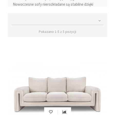
Nowoczesne sofy nierozkładane są stabilne dzięki
wysokim nóżkom, a ich design sprawdzi się w każdym
gabinecie lub pokoju dziennym. Mogą pełnić funkcję

krzeseł lub dodatkowego miejsca do siedzenia w
aranżacji wnętrza.
Pokazano 1-5 z 5 pozycji
Wybierając
sofę bez funkcji spania
, można skorzystać z
szerokiego asortymentu dostępnego w sklepach
meblowych. Takie sofy tapicerowane mogą być
trzyosobowe, dwuosobowe lub małe, idealne do
mniejszych przestrzeni. Dzięki braku funkcji spania są
praktyczne i dekoracyjne, oferując wygodne miejsce do
siedzenia bez konieczności zajmowania dodatkowego
miejsca.
Nowoczesne sofy nierozkładane w stylu
skandynawskim mogą być pikowane z drewnianymi
nóżkami, dodając im
glamouru
. Każda sofa bez funkcji
spania jest stabilna dzięki sprężynom i solidnej
konstrukcji. Wysyłka również jest często dostępna,
umożliwiając sprawdzenie wyboru mebli bez