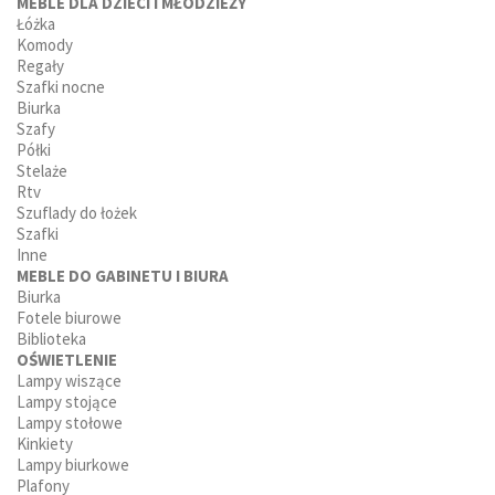
MEBLE DLA DZIECI I MŁODZIEŻY
Łóżka
Komody
Regały
Szafki nocne
Biurka
Szafy
Półki
Stelaże
Rtv
Szuflady do łożek
Szafki
Inne
MEBLE DO GABINETU I BIURA
Biurka
Fotele biurowe
Biblioteka
OŚWIETLENIE
Lampy wiszące
Lampy stojące
Lampy stołowe
Kinkiety
Lampy biurkowe
Plafony