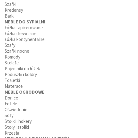
Szafki
Kredensy
Barki
MEBLE DO SYPIALNI
Łóżka tapicerowane
Łóżka drewniane
Łóżka kontynentalne
Szafy
Szafki nocne
Komody
Stelaże
Pojemniki do łóżek
Poduszki i kołdry
Toaletki
Materace
MEBLE OGRODOWE
Donice
Fotele
Oświetlenie
Sofy
Stołki i hokery
Stoły i stoliki
Krzesła