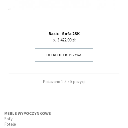
sofy z funkcją spania
,
fotele
,
podnóżki
,
pufy
i
narożniki
.
Basic - Sofa 2SK
Cena
3 422,00 zł
Od
DODAJ DO KOSZYKA
Pokazano 1-5 z 5 pozycji
MEBLE WYPOCZYNKOWE
Sofy
Fotele