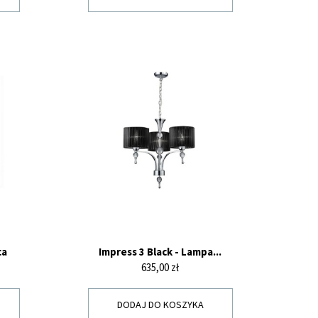
ca
Impress 3 Black - Lampa...
Cena
635,00 zł
DODAJ DO KOSZYKA