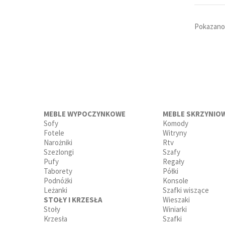
Pokazano 
MEBLE WYPOCZYNKOWE
MEBLE SKRZYNIO
Sofy
Komody
Fotele
Witryny
Narożniki
Rtv
Szezlongi
Szafy
Pufy
Regały
Taborety
Półki
Podnóżki
Konsole
Leżanki
Szafki wiszące
STOŁY I KRZESŁA
Wieszaki
Stoły
Winiarki
Krzesła
Szafki