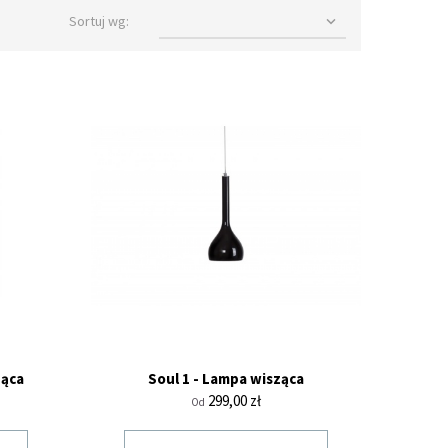
Sortuj wg:

ząca
Soul 1 - Lampa wisząca
Cena
299,00 zł
Od