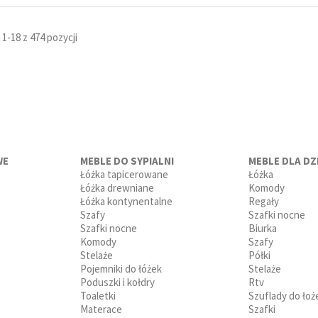
1-18 z 474 pozycji
WE
MEBLE DO SYPIALNI
MEBLE DLA DZI
Łóżka tapicerowane
Łóżka
Łóżka drewniane
Komody
Łóżka kontynentalne
Regały
Szafy
Szafki nocne
Szafki nocne
Biurka
Komody
Szafy
Stelaże
Półki
Pojemniki do łóżek
Stelaże
Poduszki i kołdry
Rtv
Toaletki
Szuflady do łoż
Materace
Szafki