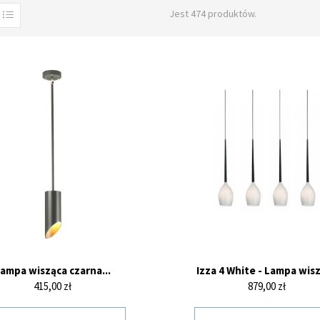
Jest 474 produktów.
ampa wisząca czarna...
Izza 4 White - Lampa wis
Cena
Cena
415,00 zł
879,00 zł