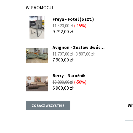
W PROMOCJI
Freya - Fotel (6 szt.)
Cena
Cena
11 520,00 zł
-15%
podstawowa
9 792,00 zł
Avignon - Zestaw dwóch
sof...
Cena
Cena
11 707,00 zł
-3 807,00 zł
podstawowa
7 900,00 zł
Berry - Narożnik
Cena
Cena
13 800,00 zł
-50%
podstawowa
6 900,00 zł
Wh
ZOBACZ WSZYSTKIE