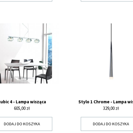
ubic 4 - Lampa wisząca
Stylo 1 Chrome - Lampa wi
Cena
Cena
605,00 zł
329,00 zł
DODAJ DO KOSZYKA
DODAJ DO KOSZYKA