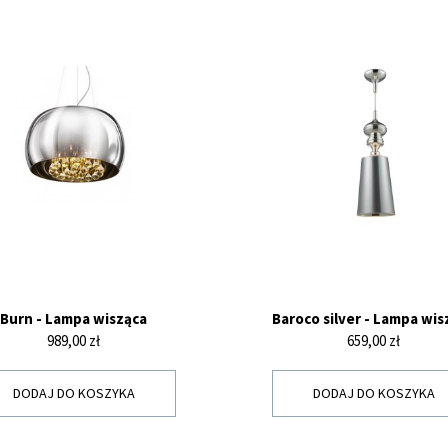
Burn - Lampa wisząca
Baroco silver - Lampa wis
Cena
Cena
989,00 zł
659,00 zł
DODAJ DO KOSZYKA
DODAJ DO KOSZYKA