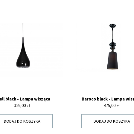
ell black - Lampa wisząca
Baroco black - Lampa wis
Cena
Cena
329,00 zł
475,00 zł
DODAJ DO KOSZYKA
DODAJ DO KOSZYKA