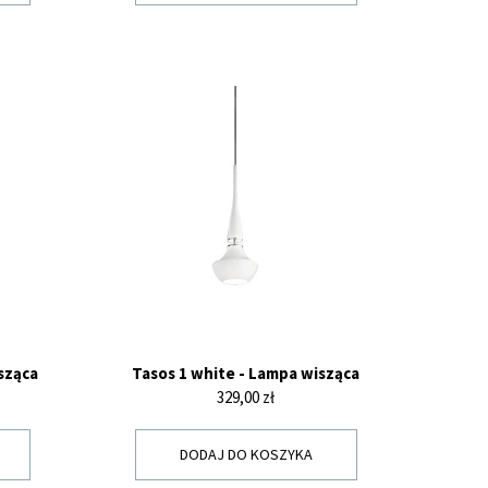
sząca
Tasos 1 white - Lampa wisząca
Cena
329,00 zł
DODAJ DO KOSZYKA