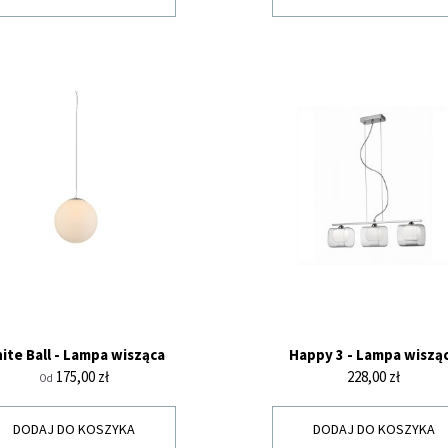
ite Ball - Lampa wisząca
Happy 3 - Lampa wiszą
Cena
Cena
175,00 zł
228,00 zł
Od
DODAJ DO KOSZYKA
DODAJ DO KOSZYKA