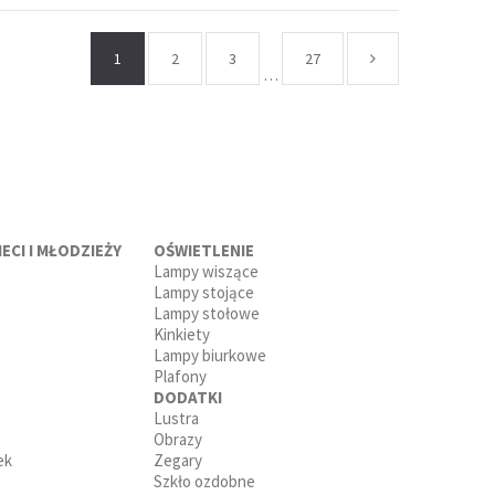
1
2
3
27
…
ECI I MŁODZIEŻY
OŚWIETLENIE
Lampy wiszące
Lampy stojące
Lampy stołowe
Kinkiety
Lampy biurkowe
Plafony
DODATKI
Lustra
Obrazy
ek
Zegary
Szkło ozdobne