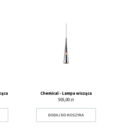
ząca
Chemical - Lampa wisząca
Cena
505,00 zł
DODAJ DO KOSZYKA