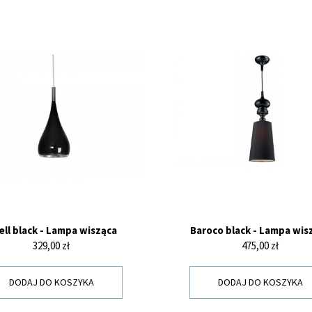
ell black - Lampa wisząca
Baroco black - Lampa wis
Cena
Cena
329,00 zł
475,00 zł
DODAJ DO KOSZYKA
DODAJ DO KOSZYKA