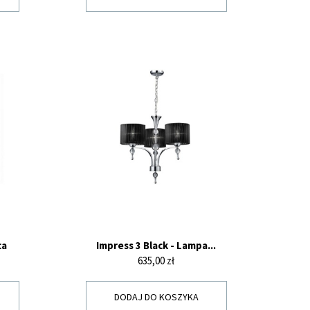
ca
Impress 3 Black - Lampa...
Cena
635,00 zł
DODAJ DO KOSZYKA