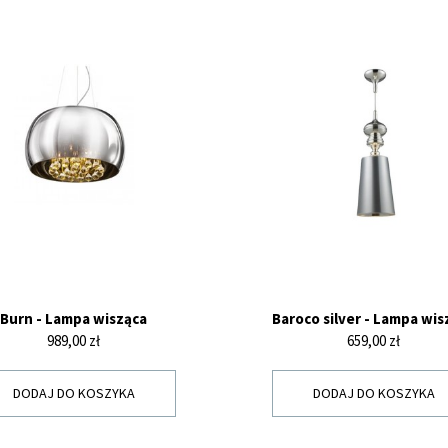
Burn - Lampa wisząca
Baroco silver - Lampa wis
Cena
Cena
989,00 zł
659,00 zł
DODAJ DO KOSZYKA
DODAJ DO KOSZYKA