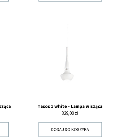
sząca
Tasos 1 white - Lampa wisząca
Cena
329,00 zł
DODAJ DO KOSZYKA