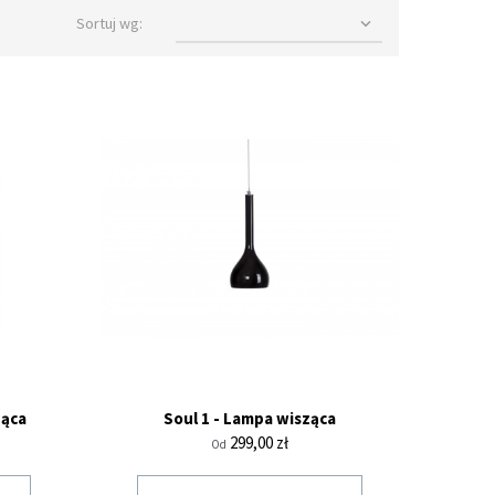
Sortuj wg:

ząca
Soul 1 - Lampa wisząca
Cena
299,00 zł
Od