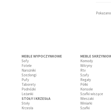
Pokazano 
MEBLE WYPOCZYNKOWE
MEBLE SKRZYNIO
Sofy
Komody
Fotele
Witryny
Narożniki
Rtv
Szezlongi
Szafy
Pufy
Regały
Taborety
Półki
Podnóżki
Konsole
Leżanki
Szafki wiszące
STOŁY I KRZESŁA
Wieszaki
Stoły
Winiarki
Krzesła
Szafki