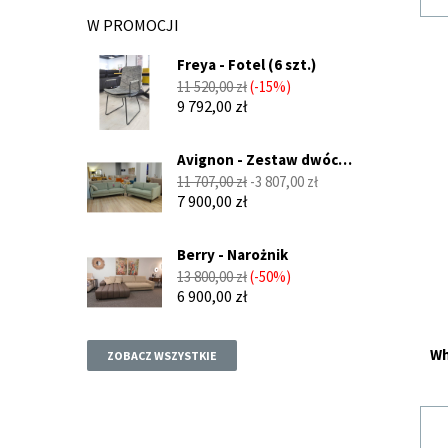
W PROMOCJI
Freya - Fotel (6 szt.)
Cena
Cena
11 520,00 zł
-15%
podstawowa
9 792,00 zł
Avignon - Zestaw dwóch
sof...
Cena
Cena
11 707,00 zł
-3 807,00 zł
podstawowa
7 900,00 zł
Berry - Narożnik
Cena
Cena
13 800,00 zł
-50%
podstawowa
6 900,00 zł
Wh
ZOBACZ WSZYSTKIE