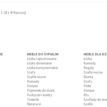
1-18 z 474 pozycji
WE
MEBLE DO SYPIALNI
MEBLE DLA DZI
Łóżka tapicerowane
Łóżka
Łóżka drewniane
Komody
Łóżka kontynentalne
Regały
Szafy
Szafki nocne
Szafki nocne
Biurka
Komody
Szafy
Stelaże
Półki
Pojemniki do łóżek
Stelaże
Poduszki i kołdry
Rtv
Toaletki
Szuflady do łoż
Materace
Szafki