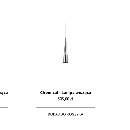
ząca
Chemical - Lampa wisząca
Cena
505,00 zł
DODAJ DO KOSZYKA