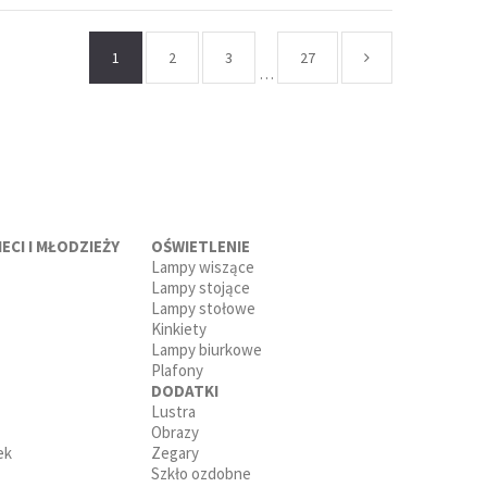
1
2
3
27
…
ECI I MŁODZIEŻY
OŚWIETLENIE
Lampy wiszące
Lampy stojące
Lampy stołowe
Kinkiety
Lampy biurkowe
Plafony
DODATKI
Lustra
Obrazy
ek
Zegary
Szkło ozdobne