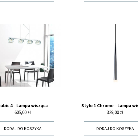
ubic 4 - Lampa wisząca
Stylo 1 Chrome - Lampa wi
Cena
Cena
605,00 zł
329,00 zł
DODAJ DO KOSZYKA
DODAJ DO KOSZYKA