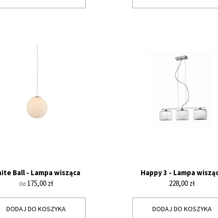
ite Ball - Lampa wisząca
Happy 3 - Lampa wiszą
Cena
Cena
175,00 zł
228,00 zł
Od
DODAJ DO KOSZYKA
DODAJ DO KOSZYKA