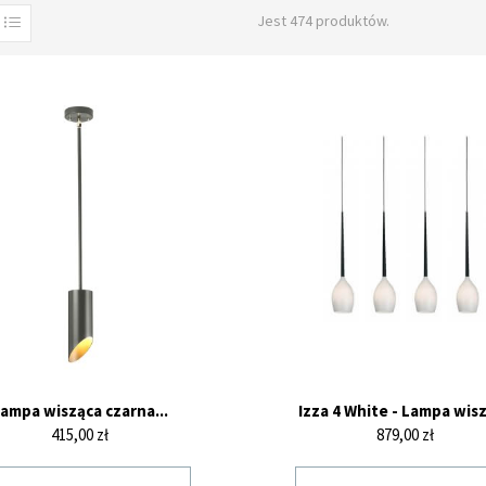
Jest 474 produktów.
ampa wisząca czarna...
Izza 4 White - Lampa wis
Cena
Cena
415,00 zł
879,00 zł