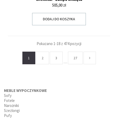
Cena
505,00 zł
DODAJ DO KOSZYKA
Pokazano 1-18 z 474 pozycji
1
2
3
27
…
MEBLE WYPOCZYNKOWE
Sofy
Fotele
Narożniki
Szezlongi
Pufy