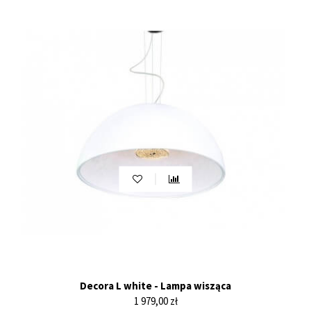
Decora L white - Lampa wisząca
Cena
1 979,00 zł