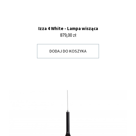
Izza 4 White - Lampa wisząca
Cena
879,00 zł
DODAJ DO KOSZYKA