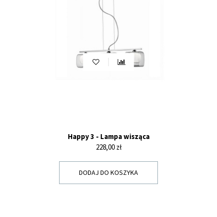
Happy 3 - Lampa wisząca
Cena
228,00 zł
DODAJ DO KOSZYKA