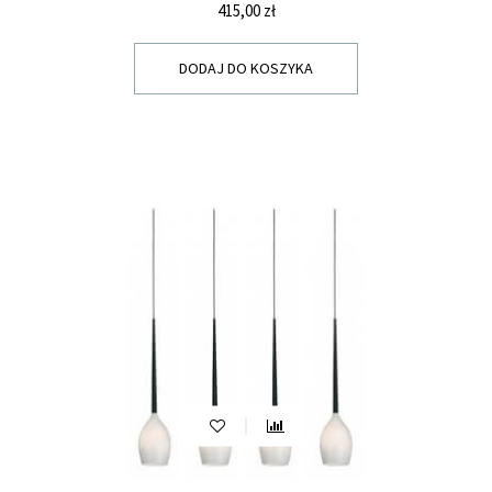
Cena
415,00 zł
DODAJ DO KOSZYKA