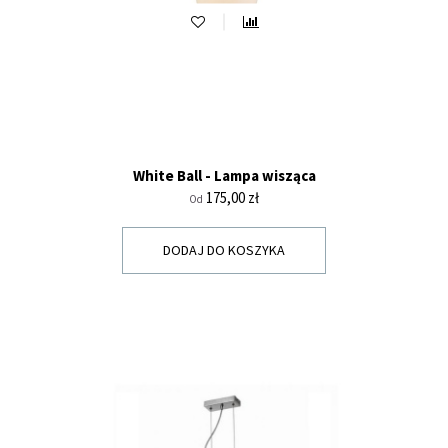
White Ball - Lampa wisząca
Cena
175,00 zł
Od
DODAJ DO KOSZYKA