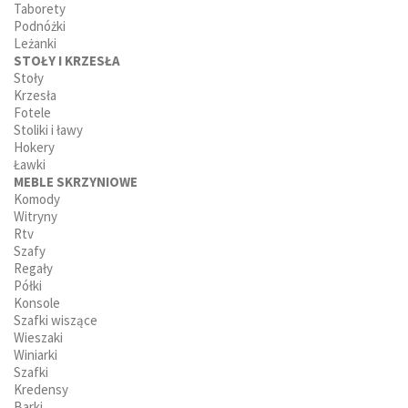
Taborety
Podnóżki
Leżanki
STOŁY I KRZESŁA
Stoły
Krzesła
Fotele
Stoliki i ławy
Hokery
Ławki
MEBLE SKRZYNIOWE
Komody
Witryny
Rtv
Szafy
Regały
Półki
Konsole
Szafki wiszące
Wieszaki
Winiarki
Szafki
Kredensy
Barki