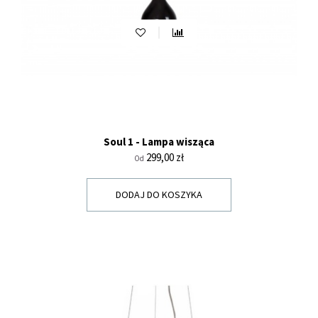
Soul 1 - Lampa wisząca
Cena
299,00 zł
Od
DODAJ DO KOSZYKA