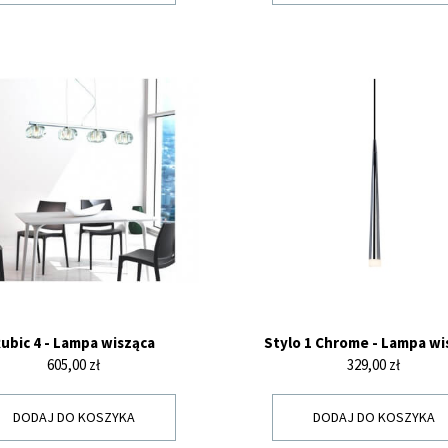
ubic 4 - Lampa wisząca
Stylo 1 Chrome - Lampa wi
Cena
Cena
605,00 zł
329,00 zł
DODAJ DO KOSZYKA
DODAJ DO KOSZYKA