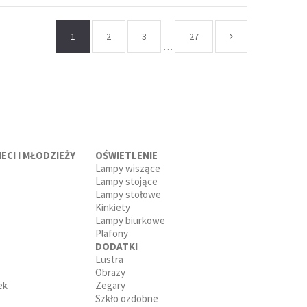
1
2
3
27
…
ECI I MŁODZIEŻY
OŚWIETLENIE
Lampy wiszące
Lampy stojące
Lampy stołowe
Kinkiety
Lampy biurkowe
Plafony
DODATKI
Lustra
Obrazy
ek
Zegary
Szkło ozdobne