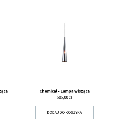
ząca
Chemical - Lampa wisząca
Cena
505,00 zł
DODAJ DO KOSZYKA