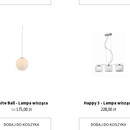
ite Ball - Lampa wisząca
Happy 3 - Lampa wiszą
Cena
Cena
175,00 zł
228,00 zł
Od
DODAJ DO KOSZYKA
DODAJ DO KOSZYKA