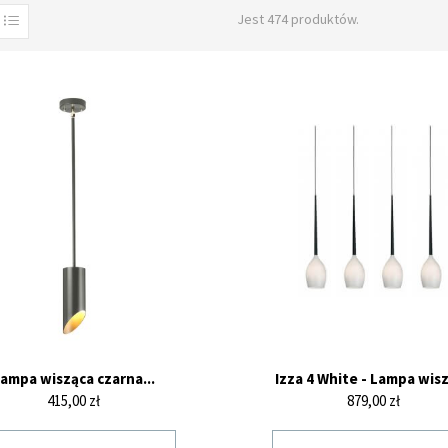
Jest 474 produktów.
ampa wisząca czarna...
Izza 4 White - Lampa wis
Cena
Cena
415,00 zł
879,00 zł