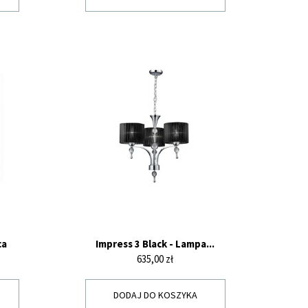
ca
Impress 3 Black - Lampa...
Cena
635,00 zł
DODAJ DO KOSZYKA