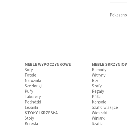
Pokazano 
MEBLE WYPOCZYNKOWE
MEBLE SKRZYNIO
Sofy
Komody
Fotele
Witryny
Narożniki
Rtv
Szezlongi
Szafy
Pufy
Regały
Taborety
Półki
Podnóżki
Konsole
Leżanki
Szafki wiszące
STOŁY I KRZESŁA
Wieszaki
Stoły
Winiarki
Krzesła
Szafki