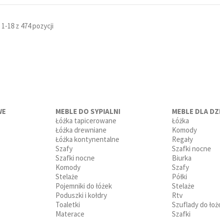
1-18 z 474 pozycji
WE
MEBLE DO SYPIALNI
MEBLE DLA DZI
Łóżka tapicerowane
Łóżka
Łóżka drewniane
Komody
Łóżka kontynentalne
Regały
Szafy
Szafki nocne
Szafki nocne
Biurka
Komody
Szafy
Stelaże
Półki
Pojemniki do łóżek
Stelaże
Poduszki i kołdry
Rtv
Toaletki
Szuflady do łoż
Materace
Szafki