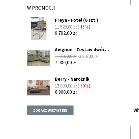
W PROMOCJI
Freya - Fotel (6 szt.)
Cena
Cena
11 520,00 zł
-15%
podstawowa
9 792,00 zł
Avignon - Zestaw dwóch
sof...
Cena
Cena
11 707,00 zł
-3 807,00 zł
podstawowa
7 900,00 zł
Berry - Narożnik
Cena
Cena
13 800,00 zł
-50%
podstawowa
6 900,00 zł
Wh
ZOBACZ WSZYSTKIE