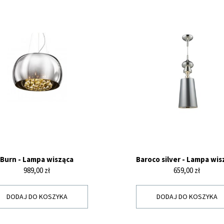
Burn - Lampa wisząca
Baroco silver - Lampa wis
Cena
Cena
989,00 zł
659,00 zł
DODAJ DO KOSZYKA
DODAJ DO KOSZYKA