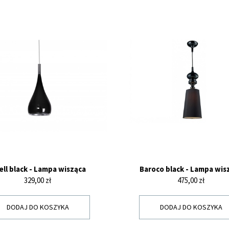
ell black - Lampa wisząca
Baroco black - Lampa wis
Cena
Cena
329,00 zł
475,00 zł
DODAJ DO KOSZYKA
DODAJ DO KOSZYKA