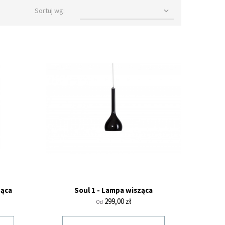
Sortuj wg:

ząca
Soul 1 - Lampa wisząca
Cena
299,00 zł
Od