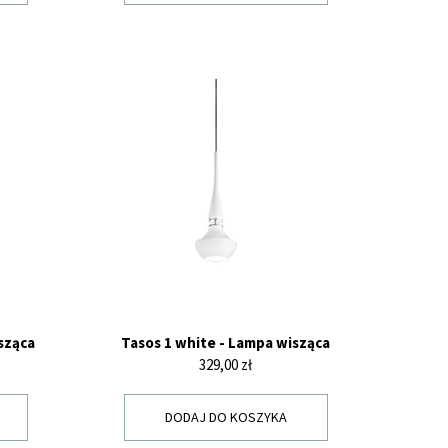
sząca
Tasos 1 white - Lampa wisząca
Cena
329,00 zł
DODAJ DO KOSZYKA