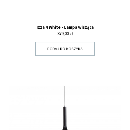
Izza 4 White - Lampa wisząca
Cena
879,00 zł
DODAJ DO KOSZYKA