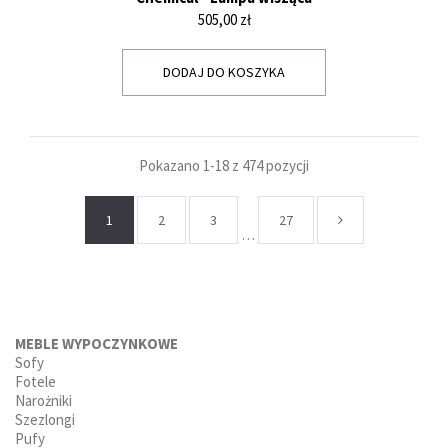
Cena
505,00 zł
DODAJ DO KOSZYKA
Pokazano 1-18 z 474 pozycji
1
2
3
27
…
MEBLE WYPOCZYNKOWE
Sofy
Fotele
Narożniki
Szezlongi
Pufy