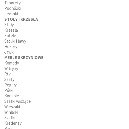
Taborety
Podnóżki
Leżanki
STOŁY I KRZESŁA
Stoły
Krzesła
Fotele
Stoliki i ławy
Hokery
Ławki
MEBLE SKRZYNIOWE
Komody
Witryny
Rtv
Szafy
Regały
Półki
Konsole
Szafki wiszące
Wieszaki
Winiarki
Szafki
Kredensy
Barki