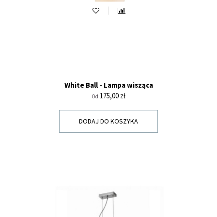
White Ball - Lampa wisząca
Cena
175,00 zł
Od
DODAJ DO KOSZYKA