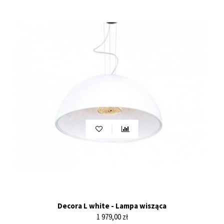
Decora L white - Lampa wisząca
Cena
1 979,00 zł