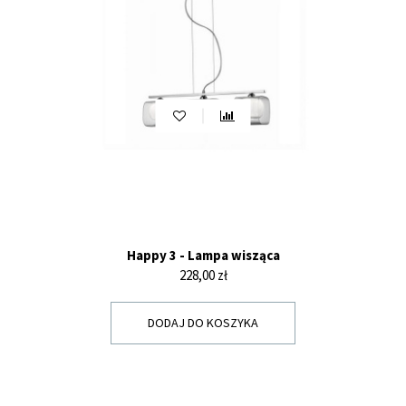
Happy 3 - Lampa wisząca
Cena
228,00 zł
DODAJ DO KOSZYKA