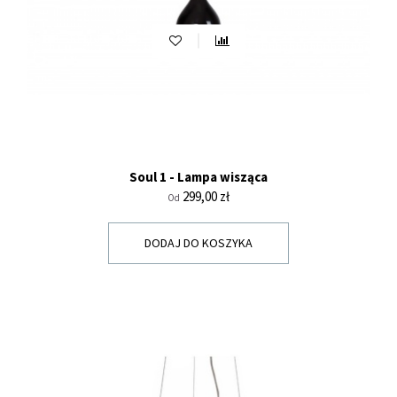
Soul 1 - Lampa wisząca
Cena
299,00 zł
Od
DODAJ DO KOSZYKA