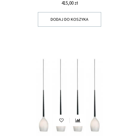
Cena
415,00 zł
DODAJ DO KOSZYKA