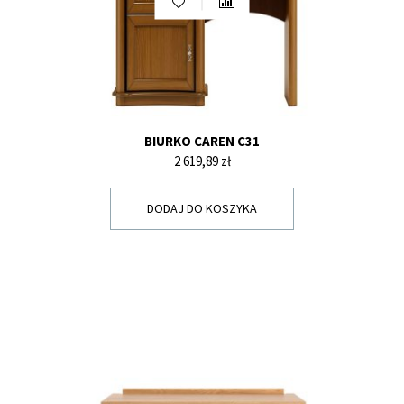
BIURKO CAREN C31
Cena
2 619,89 zł
DODAJ DO KOSZYKA