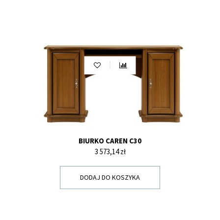
BIURKO CAREN C30
Cena
3 573,14 zł
DODAJ DO KOSZYKA