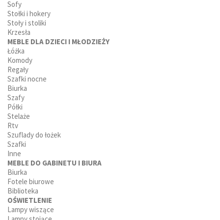
Sofy
Stołki i hokery
Stoły i stoliki
Krzesła
MEBLE DLA DZIECI I MŁODZIEŻY
Łóżka
Komody
Regały
Szafki nocne
Biurka
Szafy
Półki
Stelaże
Rtv
Szuflady do łożek
Szafki
Inne
MEBLE DO GABINETU I BIURA
Biurka
Fotele biurowe
Biblioteka
OŚWIETLENIE
Lampy wiszące
Lampy stojące