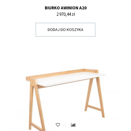
BIURKO AWINION A20
Cena
2 970,44 zł
DODAJ DO KOSZYKA