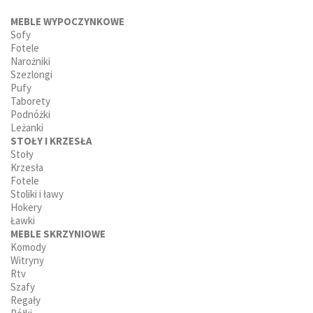
MEBLE WYPOCZYNKOWE
Sofy
Fotele
Narożniki
Szezlongi
Pufy
Taborety
Podnóżki
Leżanki
STOŁY I KRZESŁA
Stoły
Krzesła
Fotele
Stoliki i ławy
Hokery
Ławki
MEBLE SKRZYNIOWE
Komody
Witryny
Rtv
Szafy
Regały