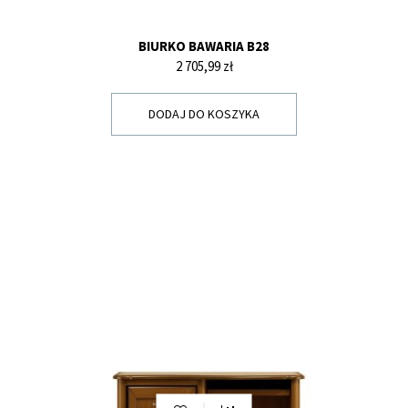
BIURKO BAWARIA B28
Cena
2 705,99 zł
DODAJ DO KOSZYKA