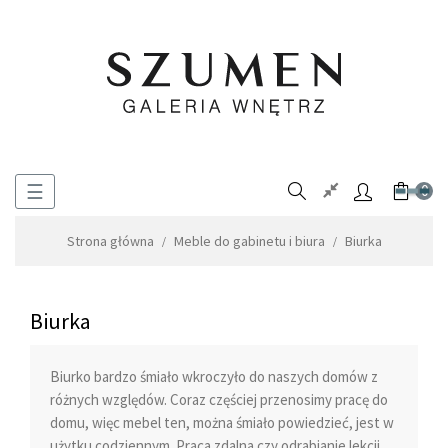
Toggle
☰
0
navigation
Strona główna
Meble do gabinetu i biura
Biurka
Biurka
Biurko bardzo śmiało wkroczyło do naszych domów z
różnych względów. Coraz częściej przenosimy pracę do
domu, więc mebel ten, można śmiało powiedzieć, jest w
użytku codziennym. Praca zdalna czy odrabianie lekcji