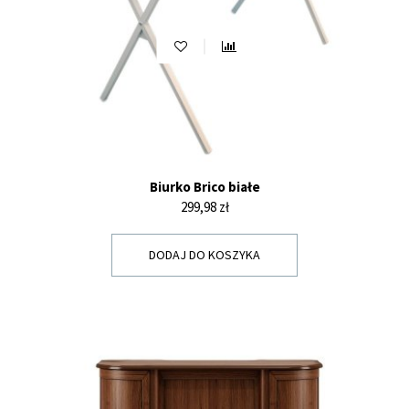
Biurko Brico białe
Cena
299,98 zł
DODAJ DO KOSZYKA