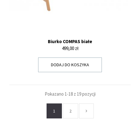
Biurko COMPAS białe
Cena
499,00 zł
DODAJ DO KOSZYKA
Pokazano 1-18 z 19 pozycji
1
2