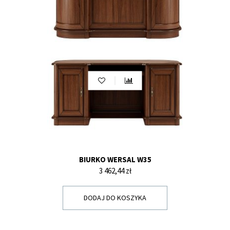
BIURKO WERSAL W35
Cena
3 462,44 zł
DODAJ DO KOSZYKA