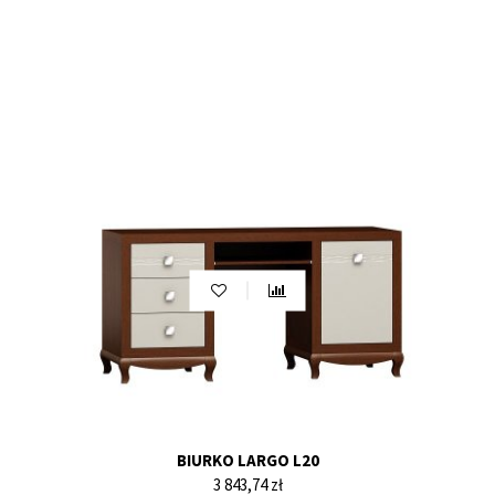
BIURKO LARGO L20
Cena
3 843,74 zł