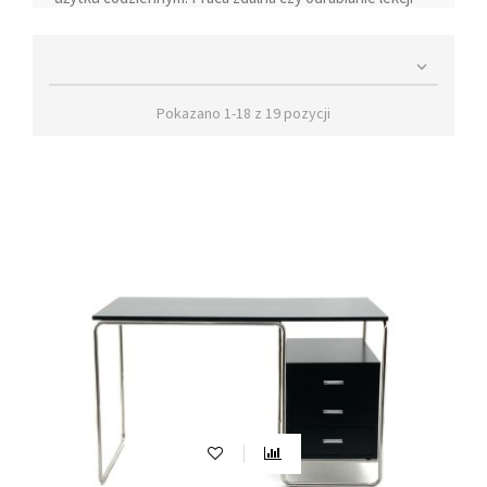
będą bardziej efektowne, gdy usiądziemy przy
wygodnym i funkcjonalnym biurku. Jak się okazuje

biurko możemy ustawić nie tylko w pokoju ucznia czy
domowym biurze, z powodzeniem może ono stanąć w
Pokazano 1-18 z 19 pozycji
salonie. Dostępne modele pozwalają na umiejscowienie
małego mebla i zagospodarowaniu kącika, gdzie
wygodnie będziemy mogli korzystać z komputera. Przy
wyborze biurka bardzo duże znaczenie ma komfort
użytkowania jak i styl, w jakim będzie się ono
prezentowało. Nowoczesne meble tego typu dostępne
w naszym sklepie są niewielkich kształtów, a ich
kolorystyka, idealnie wpisuje się w przestrzeń
urządzoną w stylu industrialnym. Biurka wyglądające
jak sekretarzyki do stylu retro nadadzą szyku i dodadzą
uroku wnętrzu. Minimalistyczne biurka bez szuflady
pozwolą stworzyć w salonie wygodny i elegancki kącik
na laptopa. W zależności od tego, jaką ilością miejsca
dysponujemy, możemy wybrać biurko małe, duże lub
biurko narożne. Bardzo ważne jest, aby biurko służyło