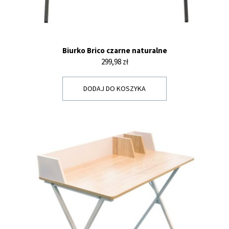
Biurko Brico czarne naturalne
Cena
299,98 zł
DODAJ DO KOSZYKA