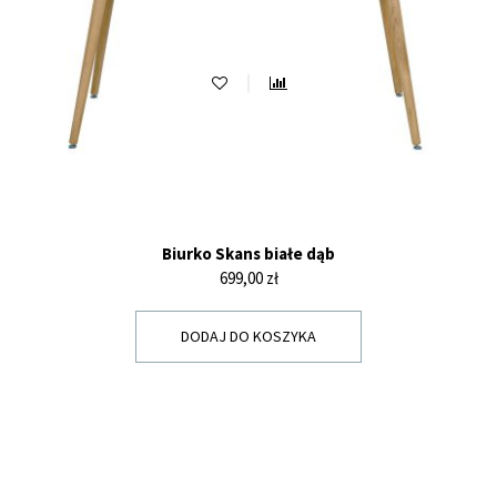
Biurko Skans białe dąb
Cena
699,00 zł
DODAJ DO KOSZYKA