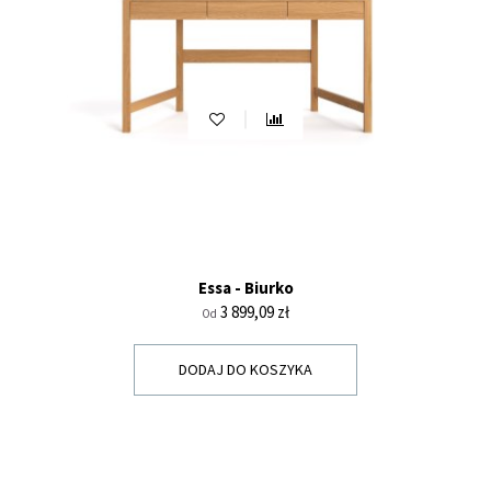
Essa - Biurko
Cena
3 899,09 zł
Od
DODAJ DO KOSZYKA