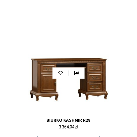
BIURKO KASHMIR R28
Cena
3 364,04 zł