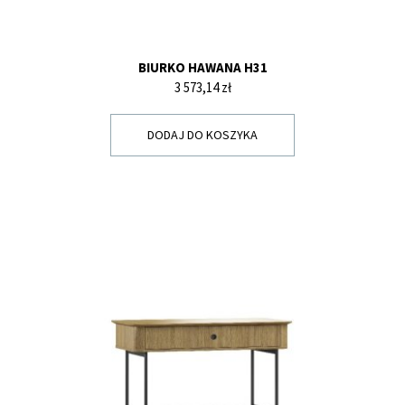
BIURKO HAWANA H31
Cena
3 573,14 zł
DODAJ DO KOSZYKA